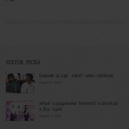
« Jul
EDITOR PICKS
வேளாண் பட்ஜெட் என்ன? வாங்க பார்ப்போம்
August 6, 2026
காவேரி மருத்துவமனை சேவையில் உயிர்காக்கும்
ஏ.இ.டி கருவி!
August 6, 2026