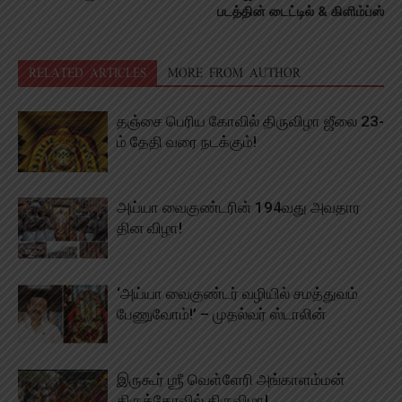
படத்தின் டைட்டில் & கிளிம்ப்ஸ்
RELATED ARTICLES
MORE FROM AUTHOR
தஞ்சை பெரிய கோவில் திருவிழா ஜீலை 23-
ம் தேதி வரை நடக்கும்!
அய்யா வைகுண்டரின் 194வது அவதார
தின விழா!
‘அய்யா வைகுண்டர் வழியில் சமத்துவம்
பேணுவோம்!’ – முதல்வர் ஸ்டாலின்
இருகூர் ஶ்ரீ வெள்ளேரி அங்காளம்மன்
திருக்கோவில் திருவிழா!