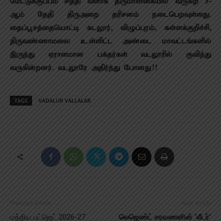
மேட்டுக்குப்பம் சித்தி வளாக திருமாளிகையில் வருகிற 3-
ஆம் தேதி திருஅறை தரிசனம் நடைபெறவுள்ளது.
தைப்பூசத்தையொட்டி கடலூர், விழுப்புரம், கள்ளக்குறிச்சி,
திருவண்ணாமலை உள்ளிட்ட அண்டை மாவட்டங்களில்
இருந்து ஏராளமான பக்தர்கள் வடலூரில் குவிந்து
வருகின்றனர். வடலூரே அதிர்ந்து போனது!!
TAGS
VADALUR VALLALAR
Previous article
Next article
மத்திய பட்ஜெட் 2026-27
லெஜெண்ட் சரவணனின் ‘லீடர்’