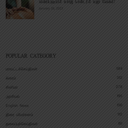
காரைக்குடியில் மசாஜ் சென்டரில் மஜா வேலை!
January 26, 2023
POPULAR CATEGORY
584
மாவட்டச்செய்திகள்
312
க்ரைம்
278
சினிமா
195
அரசியல்
150
English News
112
திரை விமர்சனம்
80
தலைப்புச்செய்திகள்