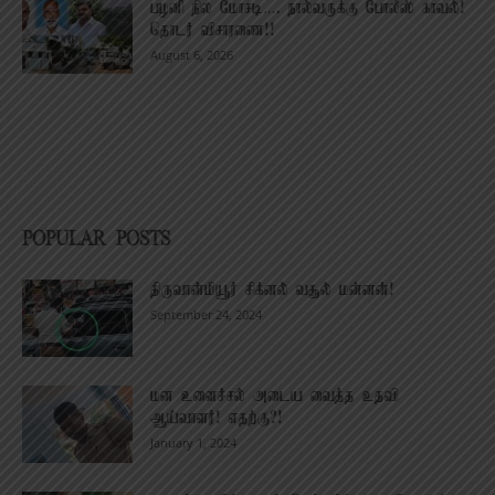
பழனி நில மோசடி…. நால்வருக்கு போலீஸ் காவல்!
தொடர் விசாரணை!!
August 6, 2026
POPULAR POSTS
திருவான்மியூர் சிக்னல் வசூல் மன்னன்!
September 24, 2024
மன உளைச்சல் அடைய வைத்த உதவி
ஆய்வாளர்! எதற்கு?!
January 1, 2024