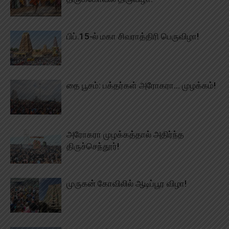
பிப்.15-ல் மகா சிவராத்திரி பெருவிழா!
தை பூசம்: பக்தர்கள் அரோகரா… முழக்கம்!
அரோகரா முழக்கத்தால் அதிர்ந்த
திருச்செந்தூர்!
முருகன் கோவிலில் ஆடிப்பூர விழா!