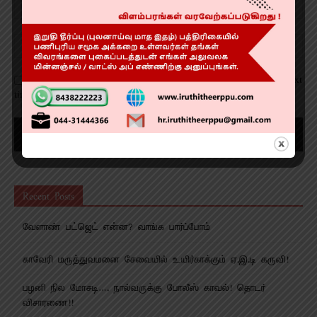
Save my name, email, and website in this browser for the next
time I comment.
Recent Posts
வேளாண் பட்ஜெட் என்ன? வாங்க பார்ப்போம்
காவேரி மருத்துவமனை சேவையில் உயிர்காக்கும் ஏ.இ.டி கருவி!
பழனி நில மோசடி…. நால்வருக்கு போலீஸ் காவல்! தொடர்
விசாரணை!!