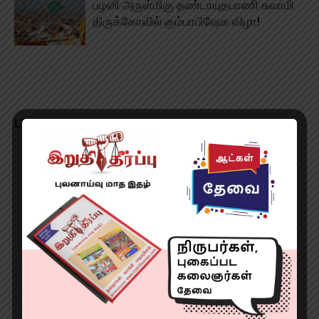
பழனி அருள்மிகு தண்டாயுதபாணி சுவாமி
திருக்கோவில் கும்பாபிஷேக விழா!
LEAVE A REPLY