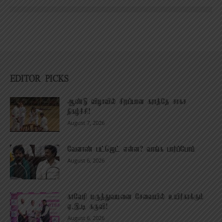
EDITOR PICKS
ஆண்டு விழாவில் சிறப்பான கராத்தே சாகச
நிகழ்ச்சி!
August 7, 2026
வேளாண் பட்ஜெட் என்ன? வாங்க பார்ப்போம்
August 6, 2026
காவேரி மருத்துவமனை சேவையில் உயிர்காக்கும்
ஏ.இ.டி கருவி!
August 6, 2026