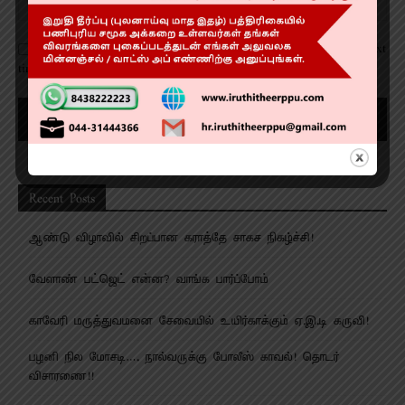
Save my name, email, and website in this browser for the next
time I comment.
Recent Posts
ஆண்டு விழாவில் சிறப்பான கராத்தே சாகச நிகழ்ச்சி!
வேளாண் பட்ஜெட் என்ன? வாங்க பார்ப்போம்
காவேரி மருத்துவமனை சேவையில் உயிர்காக்கும் ஏ.இ.டி கருவி!
பழனி நில மோசடி…. நால்வருக்கு போலீஸ் காவல்! தொடர்
விசாரணை!!