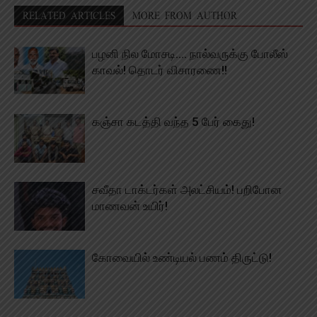
RELATED ARTICLES
MORE FROM AUTHOR
பழனி நில மோசடி…. நால்வருக்கு போலீஸ்
காவல்! தொடர் விசாரணை!!
கஞ்சா கடத்தி வந்த 5 பேர் கைது!
சவீதா டாக்டர்கள் அலட்சியம்! பறிபோன
மாணவன் உயிர்!
கோவையில் உண்டியல் பணம் திருட்டு!