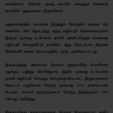
வாங்​கி​னார். பின்​னர் அதை பையில் வைத்​துக் கொண்டு
பைக்​கில் அலு​வல​கம் திரும்​பி​னார்.
அலு​வல​கத்​தில் பைக்கை நிறுத்​தும் நேரத்​தில் அவரை ஏற்​
கெனவே பின் தொடர்ந்து வந்த வழிப்​பறி கொள்​ளை​யர்​கள்
இரு​வர் முகமது உபேஸை தாக்கி அவரிட​மிருந்த பணத்தை
வழிப்​பறி செய்​து​விட்டு தப்​பினர். இது தொடர்​பாக திரு​வல்​
லிக்​கேணி காவல் நிலை​யத்​தில் புகார் அளிக்​கப்​பட்​டது.
இதையடுத்து அக்​காவல் நிலைய குற்​றப்​பிரிவு போலீ​ஸார்
வழக்​குப் பதிந்து விசா​ரித்​தனர். இதில் முகமது உபேஸை
தாக்கி வழிப்​பறி செய்​தது கொருக்​குப்​பேட்​டை, திரு​நாவுக்​கரசு
தோட்​டம் பகு​தி​யைச் சேர்ந்த நாக​ராஜ் (25), தண்​டை​யார்​
பேட்டை சுனாமி குடி​யிருப்​பைச் சேர்ந்த நிதிஷ்கு​மார் (20)
என்​பது தெரிந்​தது.
இதையடுத்து தலைமறை​வாக இருந்த இரு​வரை​யும் தனிப்​