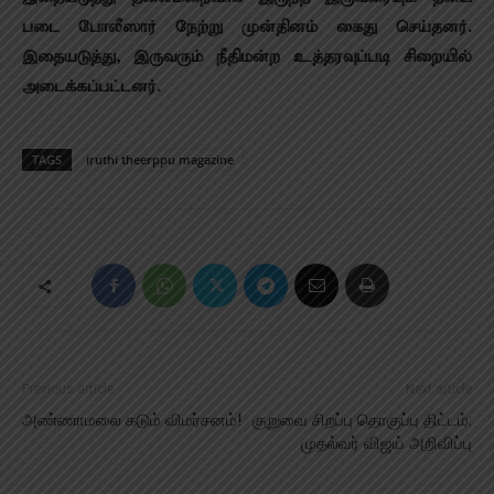
படை போலீ​ஸார் நேற்று முன்​தினம் கைது செய்​தனர்.
இதையடுத்​து, இரு​வரும் நீதி​மன்ற உத்​தர​வுப்​படி சிறையில்
அடைக்கப்பட்டனர்.
TAGS
iruthi theerppu magazine
Previous article
Next article
அண்ணாமலை கடும் விமர்சனம்!
குறுவை சிறப்பு தொகுப்பு திட்டம்:
முதல்வர் விஜய் அறிவிப்பு