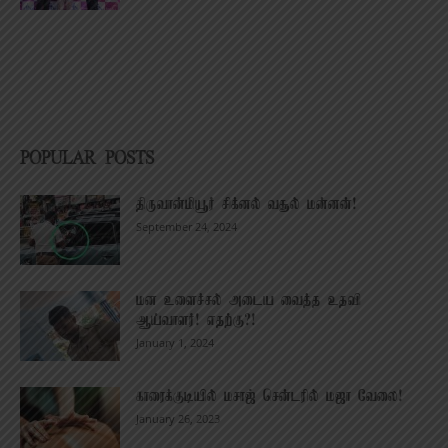
POPULAR POSTS
திருவான்மியூர் சிக்னல் வசூல் மன்னன்!
September 24, 2024
மன உளைச்சல் அடைய வைத்த உதவி
ஆய்வாளர்! எதற்கு?!
January 1, 2024
காரைக்குடியில் மசாஜ் சென்டரில் மஜா வேலை!
January 26, 2023