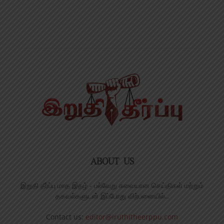
ABOUT US
இறுதி தீர்ப்பு மாத இதழ் - பல்வேறு சுவையான செய்திகள் மற்றும்
தகவல்களுடன் இப்போது விற்பனையில்..
Contact us:
editor@iruthitheerppu.com