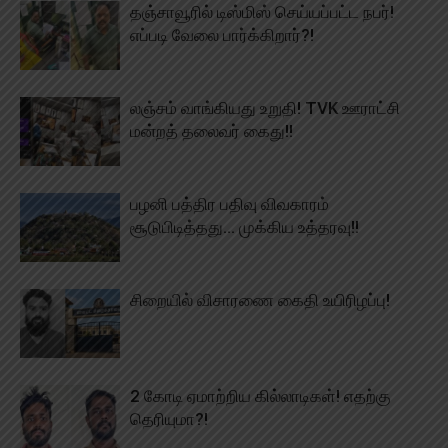
தஞ்சாவூரில் டிஸ்மிஸ் செய்யப்பட்ட நபர்!
எப்படி வேலை பார்க்கிறார்?!
லஞ்சம் வாங்கியது உறுதி! TVK ஊராட்சி
மன்றத் தலைவர் கைது!!
பழனி பத்திர பதிவு விவகாரம்
சூடுபிடித்தது… முக்கிய உத்தரவு!!
சிறையில் விசாரணை கைதி உயிரிழப்பு!
2 கோடி ஏமாற்றிய கில்லாடிகள்! எதற்கு
தெரியுமா?!