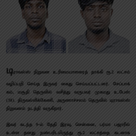
டி
ராவல்ஸ் நிறுவன உரிமை​யாளரைத் தாக்கி ரூ.2 லட்​சம்
வழிப்​பறி செய்த இரு​வர் கைது செய்​யப்​பட்​டனர். சேப்​பாக்​
கம், மசூதி தெரு​வில் வசித்து வருபவர் முகமது உபேஸ்
(38). திரு​வல்​லிக்​கேணி, அருணாச்​சலம் தெரு​வில் டிராவல்ஸ்
நிறு​வனம் நடத்தி வரு​கிறார்.
இவர் கடந்த 9-ம் தேதி இரவு, சென்​னை, பர்மா பஜாரில்
உள்ள தனது நண்​பரிட​மிருந்து ரூ.2 லட்​சத்தை கடனாக