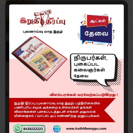
MR X விமர்சனம் RATING 2.9/5
‘மனிதன் தெய்வமாகலாம்’ விமர்சனம்
RATING 2.9/5
LEAVE A REPLY