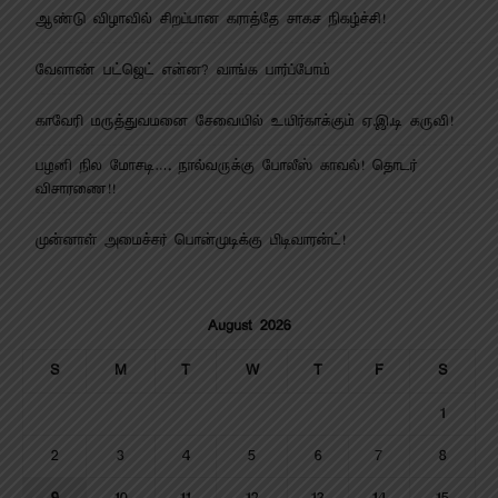
ஆண்டு விழாவில் சிறப்பான கராத்தே சாகச நிகழ்ச்சி!
வேளாண் பட்ஜெட் என்ன? வாங்க பார்ப்போம்
காவேரி மருத்துவமனை சேவையில் உயிர்காக்கும் ஏ.இ.டி கருவி!
பழனி நில மோசடி…. நால்வருக்கு போலீஸ் காவல்! தொடர்
விசாரணை!!
முன்னாள் அமைச்சர் பொன்முடிக்கு பிடிவாரன்ட்!
August 2026
S
M
T
W
T
F
S
1
2
3
4
5
6
7
8