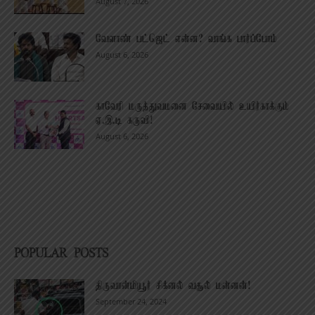
August 7, 2026
வேளாண் பட்ஜெட் என்ன? வாங்க பார்ப்போம்
August 6, 2026
காவேரி மருத்துவமனை சேவையில் உயிர்காக்கும்
ஏ.இ.டி கருவி!
August 6, 2026
POPULAR POSTS
திருவான்மியூர் சிக்னல் வசூல் மன்னன்!
September 24, 2024