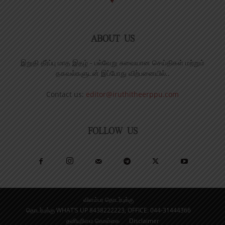
ABOUT US
இறுதி தீர்ப்பு மாத இதழ் - பல்வேறு சுவையான செய்திகள் மற்றும்
தகவல்களுடன் இப்போது விற்பனையில்..
Contact us:
editor@iruthitheerppu.com
FOLLOW US
விளம்பர தொடர்புக்கு
தொடர்புக்கு WHAT’S UP 8438222223, OFFICE: 044-31444366
தனியுரிமை கொள்கை
Disclaimer