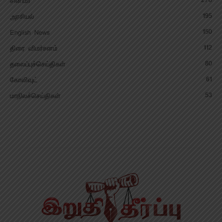
278
சினிமா
195
அரசியல்
150
English News
112
திரை விமர்சனம்
80
தலைப்புச்செய்திகள்
61
கோலிவுட்
53
மாநிலச்செய்திகள்