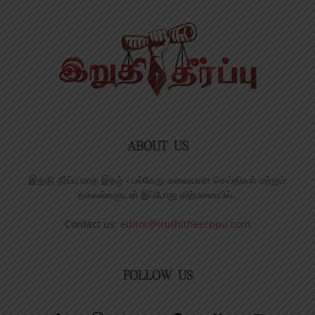
ABOUT US
இறுதி தீர்ப்பு மாத இதழ் - பல்வேறு சுவையான செய்திகள் மற்றும்
தகவல்களுடன் இப்போது விற்பனையில்..
Contact us:
editor@iruthitheerppu.com
FOLLOW US