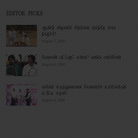
EDITOR PICKS
ஆண்டு விழாவில் சிறப்பான கராத்தே சாகச
நிகழ்ச்சி!
August 7, 2026
வேளாண் பட்ஜெட் என்ன? வாங்க பார்ப்போம்
August 6, 2026
காவேரி மருத்துவமனை சேவையில் உயிர்காக்கும்
ஏ.இ.டி கருவி!
August 6, 2026