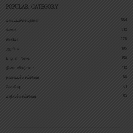
POPULAR CATEGORY
584
மாவட்டச்செய்திகள்
312
க்ரைம்
278
சினிமா
195
அரசியல்
150
English News
112
திரை விமர்சனம்
80
தலைப்புச்செய்திகள்
61
கோலிவுட்
53
மாநிலச்செய்திகள்