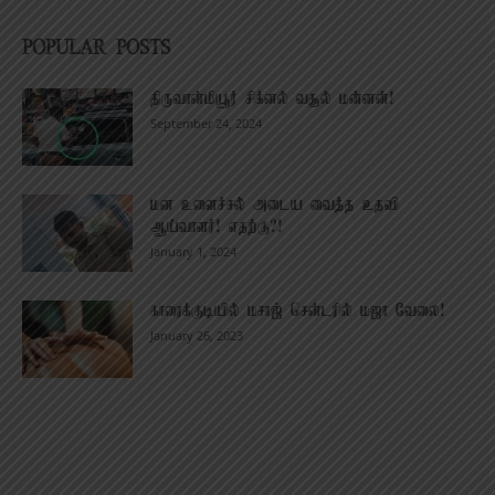
POPULAR POSTS
திருவான்மியூர் சிக்னல் வசூல் மன்னன்!
September 24, 2024
மன உளைச்சல் அடைய வைத்த உதவி
ஆய்வாளர்! எதற்கு?!
January 1, 2024
காரைக்குடியில் மசாஜ் சென்டரில் மஜா வேலை!
January 26, 2023