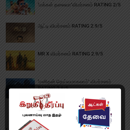
‘மக்கள் தலைவா’விமர்சனம் RATING 2/5
ஆட்டி விமர்சனம் RATING 2.9/5
MR X விமர்சனம் RATING 2.9/5
‘மனிதன் தெய்வமாகலாம்’ விமர்சனம்
RATING 2.9/5
LEAVE A REPLY