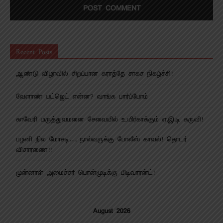
Recent Posts
ஆண்டு விழாவில் சிறப்பான கராத்தே சாகச நிகழ்ச்சி!
வேளாண் பட்ஜெட் என்ன? வாங்க பார்ப்போம்
காவேரி மருத்துவமனை சேவையில் உயிர்காக்கும் ஏ.இ.டி கருவி!
பழனி நில மோசடி…. நால்வருக்கு போலீஸ் காவல்! தொடர்
விசாரணை!!
முன்னாள் அமைச்சர் பொன்முடிக்கு பிடிவாரன்ட்!
August 2026