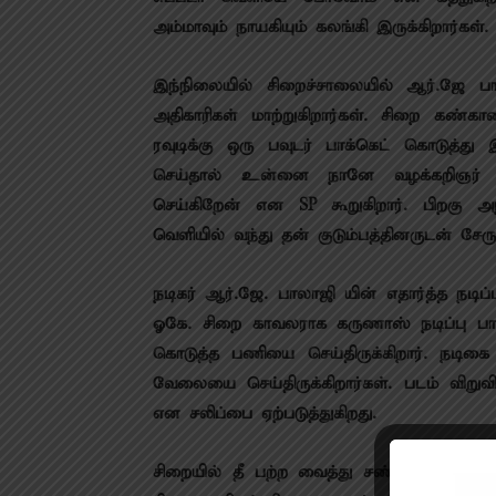
அம்மாவும் நாயகியும் கலங்கி இருக்கிறார்கள
இந்நிலையில் சிறைச்சாலையில் ஆர்.ஜே பா
அதிகாரிகள் மாற்றுகிறார்கள். சிறை கண்கா
ரவுடிக்கு ஒரு பவுடர் பாக்கெட் கொடுத்
செய்தால் உன்னை நானே வழக்கறிஞர் வை
செய்கிறேன் என SP கூறுகிறார். பிறகு அ
வெளியில் வந்து தன் குடும்பத்தினருடன் ச
நடிகர் ஆர்.ஜே. பாலாஜி யின் எதார்த்த நட
ஓகே. சிறை காவலராக கருணாஸ் நடிப்பு பார
கொடுத்த பணியை செய்திருக்கிறார். நடி
வேலையை செய்திருக்கிறார்கள். படம் விறுவ
என சலிப்பை ஏற்படுத்துகிறது.
சிறையில் தீ பற்ற வைத்து சண்டை போட