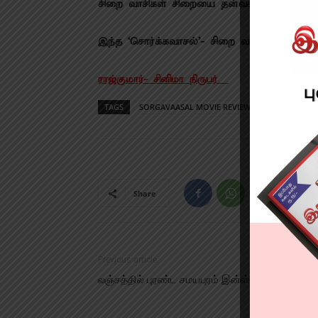
சிறை வாசிகள் சிறையை தன்வசம் ஆக்கி கலவ
இந்த ‘சொர்க்கவாசல்’- சிறை வாழ்க்கையின் 
ராஜ்குமார்- சினிமா நிருபர்
TAGS
SORGAVAASAL MOVIE REVIEW
Share
Previous article
லஞ்சத்தில் புரண்ட சமயபுரம் இன்ஸ்பெக்டர் மாற்றம்