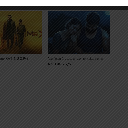
‘மக்கள் தலைவா’விமர்சனம் RATING 2/5
னம் RATING 2.9/5
‘மனிதன் தெய்வமாகலாம்’ விமர்சனம்
RATING 2.9/5