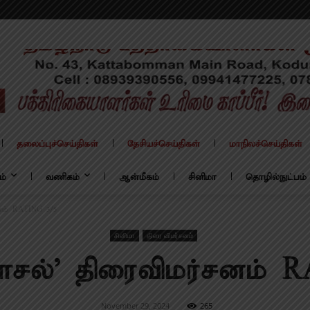
தலைப்புச்செய்திகள்
தேசியச்செய்திகள்
மாநிலச்செய்திகள்
ம்
வணிகம்
ஆன்மீகம்
சினிமா
தொழில்நுட்பம்
னம் RATING 3/5
சினிமா
திரை விமர்சனம்
ாசல்’ திரைவிமர்சனம் 
November 29, 2024
265