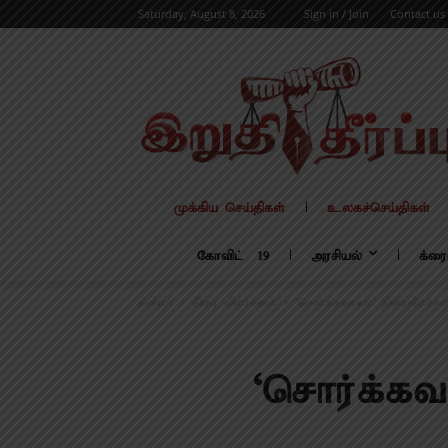
Saturday, August 8, 2026
Sign in / Join
Contact us
முக்கிய செய்திகள்
உலகச்செய்திகள்
கோவிட் – 19
அரசியல்
க்ரை
சினிமா
திரை விமர்சனம்
‘சொர்க்கவாசல்’ திரைவிமர்ச
‘சொர்க்கவ