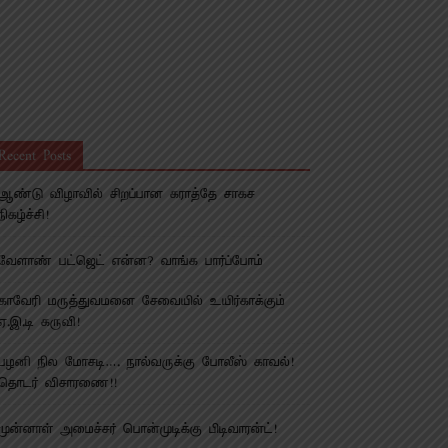
Recent Posts
ஆண்டு விழாவில் சிறப்பான கராத்தே சாகச
நிகழ்ச்சி!
வேளாண் பட்ஜெட் என்ன? வாங்க பார்ப்போம்
காவேரி மருத்துவமனை சேவையில் உயிர்காக்கும்
ஏ.இ.டி கருவி!
பழனி நில மோசடி…. நால்வருக்கு போலீஸ் காவல்!
தொடர் விசாரணை!!
முன்னாள் அமைச்சர் பொன்முடிக்கு பிடிவாரன்ட்!