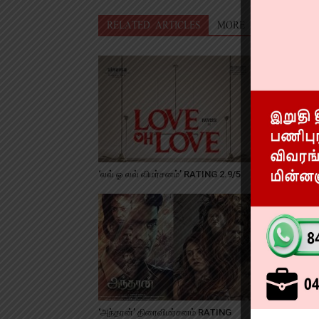
RELATED ARTICLES
MORE FROM AUTHO
‘லவ் ஓ லவ் விமர்சனம்’ RATING 2.9/5
‘முதற்கனல்’
‘அந்தரன்’ திரைவிமர்சனம் RATING
‘நூறு சாமி’ 