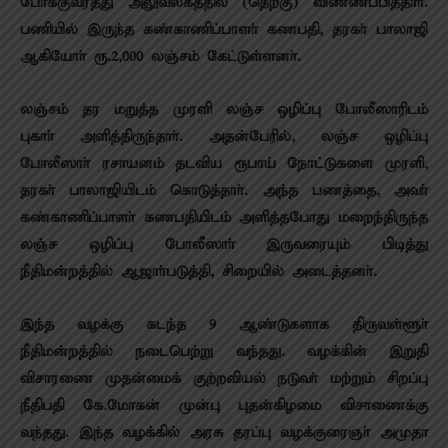
போக்குவரத்து அலுவலகத்தில் (தெற்கு) விண்ணப்பித்தாா்.
பணியில் இருந்த கண்காணிப்பாளா் கணபதி, தரகா் பாலாஜி
ஆகியோா் ரூ.2,000 லஞ்சம் கேட்டுள்ளனா்.
லஞ்சம் தர மறுத்த முரளி லஞ்ச ஒழிப்பு போலீஸாரிடம்
புகாா் அளித்திருந்தாா். அதன்பேரில், லஞ்ச ஒழிப்பு
போலீஸாா் ரசாயனம் தடவிய ரூபாய் நோட்டுகளை முரளி,
தரகா் பாலாஜியிடம் கொடுத்தாா். அந்த பணத்தை, அவா்
கண்காணிப்பாளா் கணபதியிடம் அளித்தபோது மறைந்திருந்த
லஞ்ச ஒழிப்பு போலீஸாா் இருவரையும் பிடித்து
நீதிமன்றத்தில் ஆஜாா்படுத்தி, சிறையில் அடைத்தனா்.
இந்த வழக்கு கடந்த 9 ஆண்டுகளாக திருவள்ளூா்
நீதிமன்றத்தில் நடைபெற்று வந்தது. வழக்கின் இறுதி
விசாரணை முதன்மைக் குற்றவியல் நடுவா் மற்றும் சிறப்பு
நீதிபதி கே.மோகன் முன்பு புதன்கிழமை விசாணைக்கு
வந்தது. இந்த வழக்கில் அரசு தரப்பு வழக்குரைஞா் அமுதா