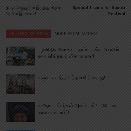
திருச்செந்தூரில் இருந்து சிறப்பு
Special Trains for Sashti
ரெயில் இயக்கம்!
Festival
RELATED ARTICLES
MORE FROM AUTHOR
பழனி நில மோசடி…. நால்வருக்கு போலீஸ்
காவல்! தொடர் விசாரணை!!
கஞ்சா கடத்தி வந்த 5 பேர் கைது!
சவீதா டாக்டர்கள் அலட்சியம்! பறிபோன
மாணவன் உயிர்!