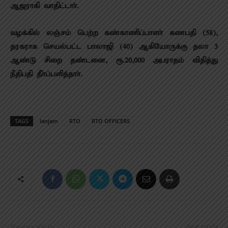
ஆஜராகி வாதிட்டாா்.
வழக்கில் லஞ்சம் பெற்ற கண்காணிப்பாளா் கணபதி (58),
தரகராக செயல்பட்ட பாலாஜி (40) ஆகியோருக்கு தலா 3
ஆண்டு சிறை தண்டனை, ரூ.20,000 அபராதம் விதித்து
நீதிபதி தீா்ப்பளித்தாா்.
TAGS
lanjam
RTO
RTO OFFICERS
Previous article
Next article