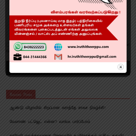
Save my name, email, and website in this browser for the next
time I comment.
Recent Posts
ஆண்டு விழாவில் சிறப்பான கராத்தே சாகச நிகழ்ச்சி!
வேளாண் பட்ஜெட் என்ன? வாங்க பார்ப்போம்
காவேரி மருத்துவமனை சேவையில் உயிர்காக்கும் ஏ.இ.டி கருவி!