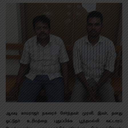
ஆவடி காமராஜா் நகரைச் சோ்ந்தவா் முரளி. இவா், தனது
ஓட்டுநா் உரிமத்தை புதுப்பிக்க பூந்தமல்லி வட்டாரப்