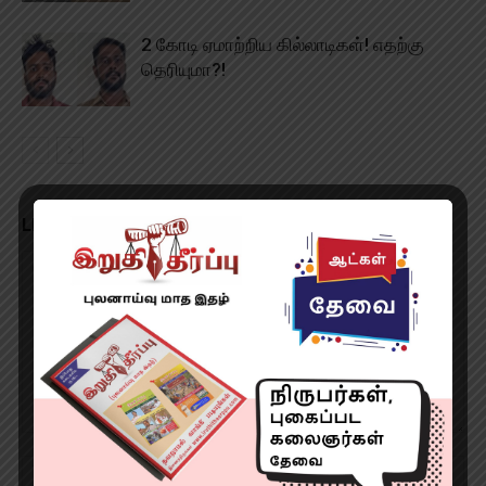
2 கோடி ஏமாற்றிய கில்லாடிகள்! எதற்கு
தெரியுமா?!
LEAVE A REPLY