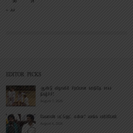
30
31
« Jul
EDITOR PICKS
ஆண்டு விழாவில் சிறப்பான கராத்தே சாகச
நிகழ்ச்சி!
August 7, 2026
வேளாண் பட்ஜெட் என்ன? வாங்க பார்ப்போம்
August 6, 2026