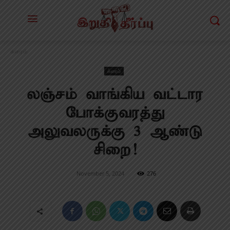
க்ரைம்
க்ரைம்
லஞ்சம் வாங்கிய வட்டார
போக்குவரத்து
அலுவலருக்கு 3 ஆண்டு
சிறை!
November 5, 2024
276