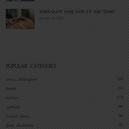
காரைக்குடியில் மசாஜ் சென்டரில் மஜா வேலை!
January 26, 2023
POPULAR CATEGORY
584
மாவட்டச்செய்திகள்
312
க்ரைம்
278
சினிமா
195
அரசியல்
150
English News
112
திரை விமர்சனம்