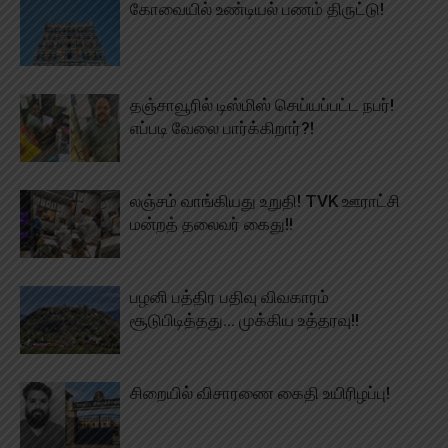
கோவையில் உண்டியல் பணம் திருட்டு!
தஞ்சாவூரில் டிஸ்மிஸ் செய்யப்பட்ட நபர்!
எப்படி வேலை பார்க்கிறார்?!
லஞ்சம் வாங்கியது உறுதி! TVK ஊராட்சி
மன்றத் தலைவர் கைது!!
பழனி பத்திர பதிவு விவகாரம்
சூடுபிடித்தது… முக்கிய உத்தரவு!!
சிறையில் விசாரணை கைதி உயிரிழப்பு!