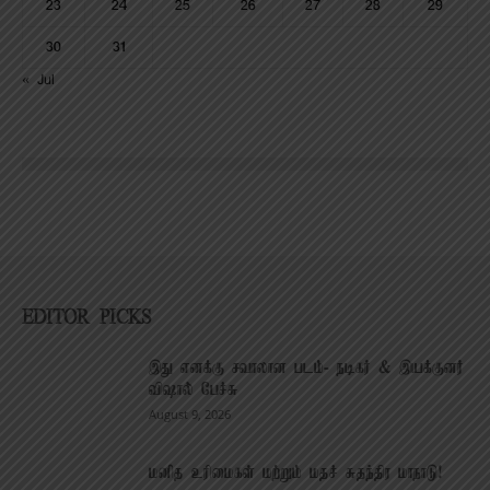
23
24
25
26
27
28
29
30
31
« Jul
EDITOR PICKS
இது எனக்கு சவாலான படம்- நடிகர் & இயக்குனர்
விஷால் பேச்சு
August 9, 2026
மனித உரிமைகள் மற்றும் மதச் சுதந்திர மாநாடு!