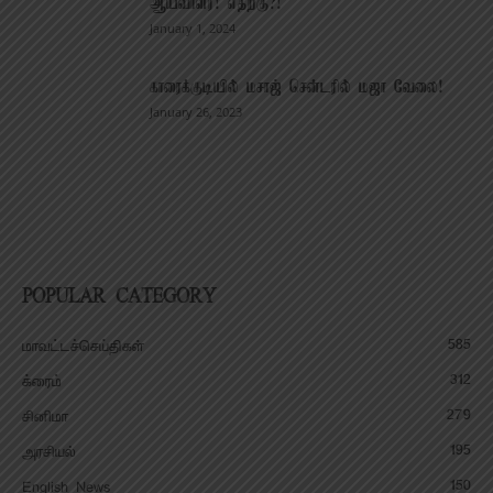
ஆய்வாளர்! எதற்கு?!
January 1, 2024
காரைக்குடியில் மசாஜ் சென்டரில் மஜா வேலை!
January 26, 2023
POPULAR CATEGORY
585
மாவட்டச்செய்திகள்
312
க்ரைம்
279
சினிமா
195
அரசியல்
150
English News