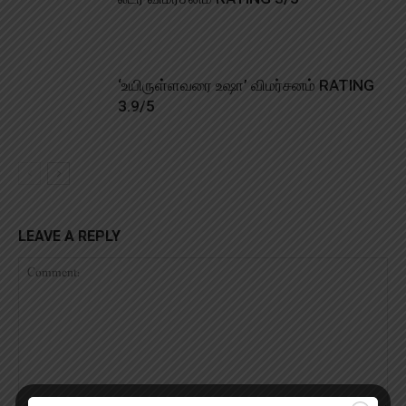
‘உயிருள்ளவரை உஷா’ விமர்சனம் RATING
3.9/5
LEAVE A REPLY