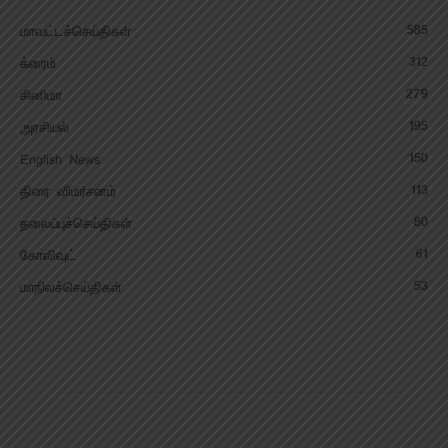
585
மாவட்டச்செய்திகள்
312
க்ரைம்
279
சினிமா
195
அரசியல்
150
English News
113
திரை விமர்சனம்
80
தலைப்புச்செய்திகள்
61
கோலிவுட்
53
மாநிலச்செய்திகள்