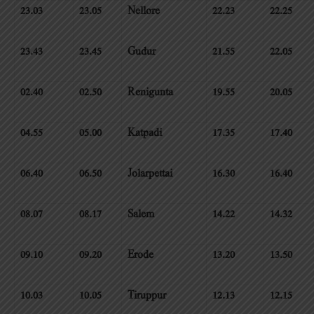
23.03
23.05
Nellore
22.23
22.25
23.43
23.45
Gudur
21.55
22.05
02.40
02.50
Renigunta
19.55
20.05
04.55
05.00
Katpadi
17.35
17.40
06.40
06.50
Jolarpettai
16.30
16.40
08.07
08.17
Salem
14.22
14.32
09.10
09.20
Erode
13.20
13.50
10.03
10.05
Tiruppur
12.13
12.15