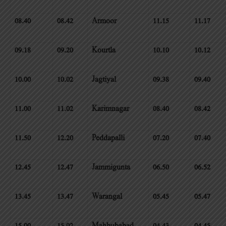
08.40
08.42
Armoor
11.15
11.17
09.18
09.20
Kourtla
10.10
10.12
10.00
10.02
Jagtiyal
09.38
09.40
11.00
11.02
Karimnagar
08.40
08.42
11.50
12.20
Peddapalli
07.20
07.40
12.45
12.47
Jammigunta
06.50
06.52
13.45
13.47
Warangal
05.45
05.47