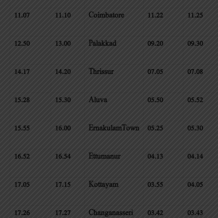
11.07
11.10
Coimbatore
11.22
11.25
12.50
13.00
Palakkad
09.20
09.30
14.17
14.20
Thrissur
07.05
07.08
15.28
15.30
Aluva
05.50
05.52
15.55
16.00
ErnakulamTown
05.25
05.30
16.52
16.54
Ettumanur
04.13
04.14
17.05
17.15
Kottayam
03.55
04.05
17.26
17.27
Changanasseri
03.42
03.43