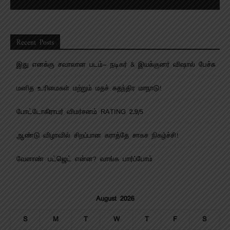
Recent Posts
இது எனக்கு சவாலான படம்- நடிகர் & இயக்குனர் விஷால் பேச்சு
மனித உரிமைகள் மற்றும் மதச் சுதந்திர மாநாடு!
போட்டோகிராபர் விமர்சனம் RATING 2.9/5
ஆண்டு விழாவில் சிறப்பான கராத்தே சாகச நிகழ்ச்சி!
வேளாண் பட்ஜெட் என்ன? வாங்க பார்ப்போம்
August 2026
S
M
T
W
T
F
S