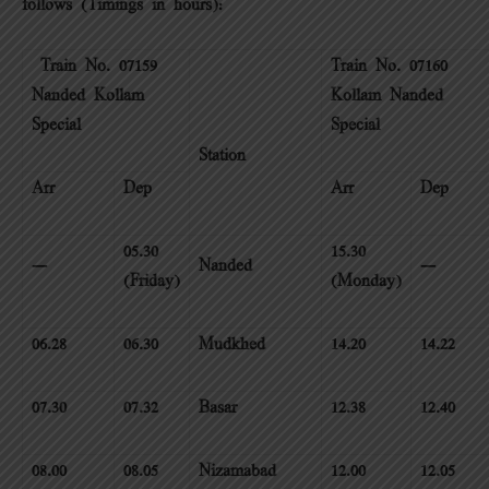
follows (Timings in hours):
Train No. 07159
Train No. 07160
Nanded –Kollam
Kollam –Nanded
Special
Special
Station
Arr
Dep
Arr
Dep
05.30
15.30
—
Nanded
—
(Friday)
(Monday)
06.28
06.30
Mudkhed
14.20
14.22
07.30
07.32
Basar
12.38
12.40
08.00
08.05
Nizamabad
12.00
12.05