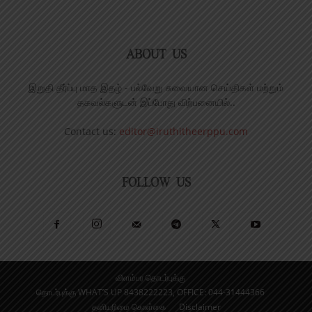
ABOUT US
இறுதி தீர்ப்பு மாத இதழ் - பல்வேறு சுவையான செய்திகள் மற்றும்
தகவல்களுடன் இப்போது விற்பனையில்..
Contact us:
editor@iruthitheerppu.com
FOLLOW US
விளம்பர தொடர்புக்கு
தொடர்புக்கு WHAT’S UP 8438222223, OFFICE: 044-31444366
தனியுரிமை கொள்கை
Disclaimer