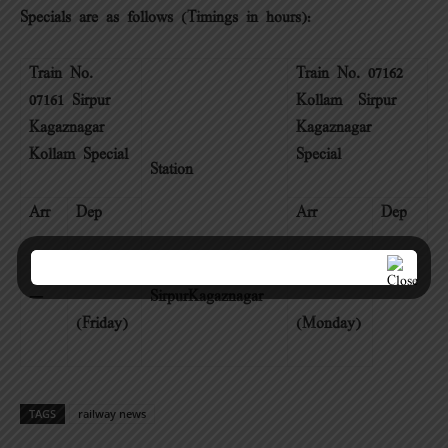
Specials are as follows (Timings in hours):
Train No.
Train No. 07162
07161 Sirpur
Kollam – Sirpur
Kagaznagar –
Kagaznagar
Kollam Special
Special
Station
Arr
Dep
Arr
Dep
10.40
10.00
—
SirpurKagaznagar
(Friday)
(Monday)
TAGS
railway news