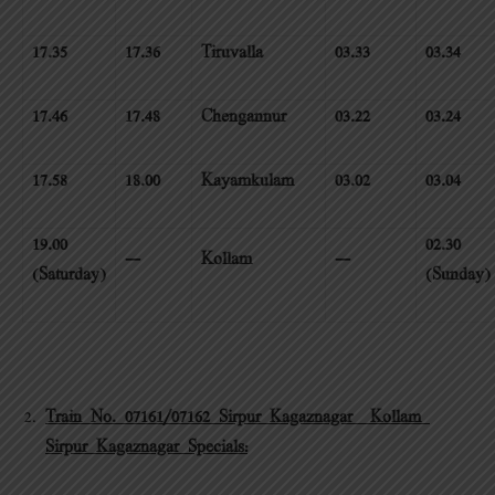
17.35
17.36
Tiruvalla
03.33
03.34
17.46
17.48
Chengannur
03.22
03.24
17.58
18.00
Kayamkulam
03.02
03.04
19.00
02.30
—
Kollam
—
(Saturday)
(Sunday)
Train No. 07161/07162 Sirpur Kagaznagar – Kollam –
Sirpur Kagaznagar Specials: