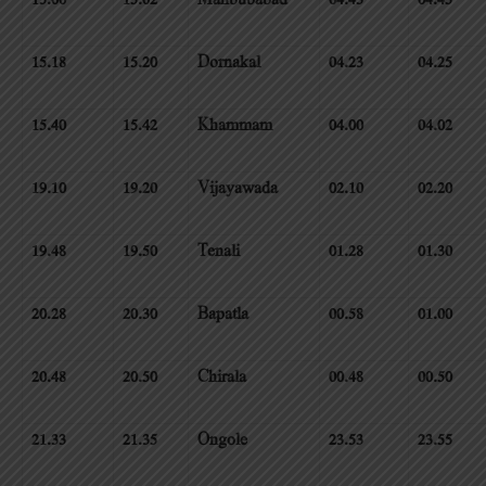
15.00
15.02
Mahbubabad
04.43
04.45
15.18
15.20
Dornakal
04.23
04.25
15.40
15.42
Khammam
04.00
04.02
19.10
19.20
Vijayawada
02.10
02.20
19.48
19.50
Tenali
01.28
01.30
20.28
20.30
Bapatla
00.58
01.00
20.48
20.50
Chirala
00.48
00.50
21.33
21.35
Ongole
23.53
23.55