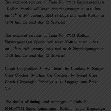
The extended services of Train No. 07161 Sirpurkagaznagar
– Kollam Special will leave Sirpurkagaznagar at 10.40 hrs
th
th
on 17
& 24
January, 2025 (Friday) and reach Kollam at
19.00 hrs, the next day (2 Services)
The extended services of Train No. 07162 Kollam –
Sirpurkagaznagar Special will leave Kollam at 02.30 hrs
th
th
on 19
& 26
January, 2025 and reach Sirpurkaganagar at
10.00 hrs, the next day (2 Services)
Coach Composition:
8- AC Three Tier Coaches, 9- Sleeper
Class Coaches, 3- Chair Car Coaches, 1- Second Class
Coach (Divyangjan Friendly) & 1- Luggage cum Brake
Van
The details of timings and stoppages of Train No.
07161/07162 Sirpur Kagaznagar – Kollam – Sirpur Kagaznagar