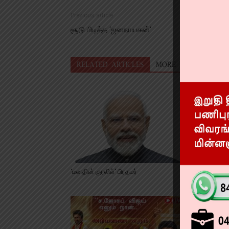
Previous article
சூடு பிடித்த ‘ஜனநாயகன்’
RELATED ARTICLES
MORE FROM AUTHO
‘மனதின் குரலில்’ பிரதமர்
பயிர் கடன் 
தொடருமா?!