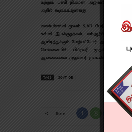
மற்​றும் பணி நியமன அலு​வலர்​களுக்கு செ
அதில் கூறப்​பட்​டுள்​ளது
டிஎன்​பிஎஸ்சி மூலம் 5,307 பேர், டிஆர்பி மூல
கல்வி இயக்​குநர்​கள், எம்​ஆர்பி வாயி​லாக
ஆயிரத்​துக்​கும் மேற்​பட்​டோர் அரசு பணி​களுக்
சென்​னை​யில் பிப்​ர​வரி முதல் வாரத்​
ஆணைகளை முதல்​வர் மு.க.ஸ்​டா​லின் வழங்க
TAGS
GOVT JOB
Share