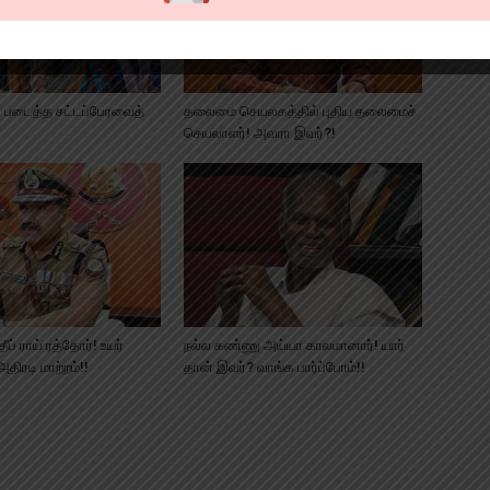
ு படைத்த சட்டப்பேரவைத்
தலைமை செயலகத்தில் புதிய தலைமைச்
செயலாளர்! அவரா இவர்?!
தீப் ராய் ரத்தோர்! உயர்
நல்ல கண்ணு அய்யா காலமானார்! யார்
திரடி மாற்றம்!!
தான் இவர்? வாங்க பார்ப்போம்!!