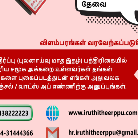
Next article
லஞ்சம் வாங்கிய உதவியாளர்! சிக்கியது எப்படி?!
R
முழுமையாக தள்ளுபடி!
புதிய டிஜிபி மகேஷ்குமார் அகர்வால் உறுதி!
என்ன?!