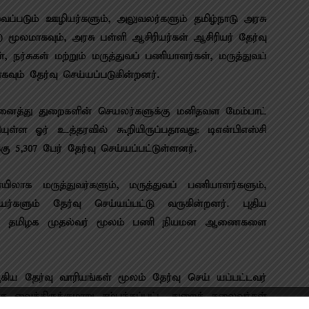
்​படும் ஊழியர்​களும், அலு​வலர்​களும் தமிழ்​நாடு அரசு
) மூல​மாக​வும், அரசு பள்ளி ஆசிரியர்​கள் ஆசிரியர் தேர்வு
், நர்​சுகள் மற்​றும் மருத்​து​வப் பணி​யாளர்​கள், மருத்​து​வப்
​வும் தேர்வு செய்​யப்​படு​கின்​றனர்.
 அனைத்து துறை​களின் செயலர்​களுக்கு மனிதவள மேம்​பாட்​
ள்ள ஓர் உத்​தர​வில் கூறி​யிருப்​ப​தாவது: டிஎன்​பிஎஸ்சி
 5,307 பேர் தேர்வு செய்​யப்​பட்​டுள்​ளனர்.
​லாக மருத்​து​வர்​களும், மருத்​து​வப் பணி​யாளர்​களும்,
​களும் தேர்வு செய்​யப்​பட்டு வரு​கின்​றனர். புதிய
த்​தில் தமிழக முதல்​வர் மூலம் பணி நியமன ஆணைகளை
ிய தேர்வு வாரி​யங்​கள் மூலம் தேர்வு செய் ​யப்​பட்​ட​வர்​
ிருக்​கு​மாறு சம்​பந்​தப்​பட்ட துறைத் தலை​வர்​கள்