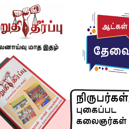
யலர்​கள் உரிய அறி​வுரை வழங்க வேண்​டும். இவ்​வாறு
ம் 1,700 முதுகலை பட்​ட​தாரி ஆசிரியர்​கள் மற்​றும் உடற்​
 ஏறத்​தாழ 3 ஆயிரம் மருத்​து​வப் பணி​யாளர்​கள் என 10
கு தேர்வு செய்​யப்​பட்​டுள்​ளனர். இவர்​கள் அனை​வருக்​கும்
தில் நடை​பெறும் பிரம்​மாண்ட விழா​வில் பணி நியமன
 உள்​ளார்.