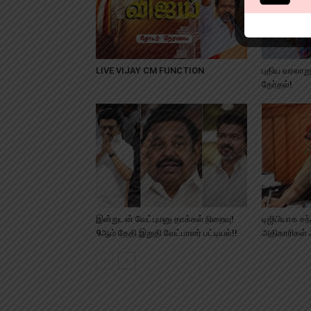
LIVE VIJAY CM FUNCTION
புதிய வரலாற
தேர்தல்!
இன்றுடன் வேட்புமனு தாக்கல் நிறைவு!
டிஜிபியாக சந்
9ஆம் தேதி இறுதி வேட்பாளர் பட்டியல்!!
அதிகாரிகள் அ