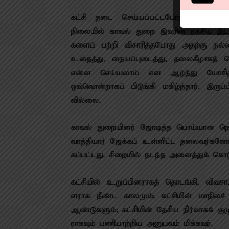
கட்சி தடை செய்​யப்​பட்​ட​போது தலைமறை
நிலையில் காவல் துறை இவரின் ரகசிய இடமற
களைப் பற்றி விசா​ரித்த​போது அதற்கு நல
உதைத்து, நையப்பு​டைத்து, தலைகீழாகத் த
என்ன செய்​ய​லாம் என ஆழ்ந்து யோச
ஒவ்வொன்றாகப் பிடுங்கி மகிழ்ந்​தார். இருப்​
வில்லை.
காவல் துறை​யினர் ஜோடித்த பொய்யான நெல்ல
வாத்​தி​யார் ஜேக்கப் உள்ளிட்ட தலைவர்​க
கப்​பட்​டது. சிறை​யில் நடந்த அனைத்​துக் கொ
கட்சி​யில் உறுப்​பின​ராகத் தொடங்கி, விவ
ளராக நீண்ட காலமும்; கட்சி​யின் மாநிலச
ஆண்டு​களும்; கட்சி​யின் தேசிய நிர்​வாகக் குழ
ராக​வும் பணியாற்றிய அனுபவம் மிக்​கவர்.