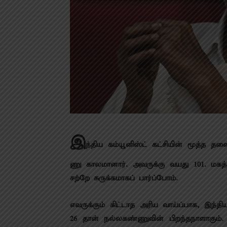
இ
ந்திய கம்யூனிஸ்ட் கட்சி​யின் மூத்த த
ணு காலமானார். அவருக்கு வயது 101. மக
சற்றே சுருக்கமாகப் பார்ப்போம்.
எவருக்​கும் கிட்டாத அரிய வாய்ப்பாக, இந்த
26 ​தான் நல்​ல​கண்​ணு​வின் பிறந்​த​நாளாக