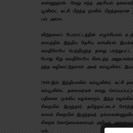
கண்​ணு​தான். வேறு எந்த அரசியல் தலைவரி
யூனிஸ்ட் கட்சி பிறந்த நாளில் பிறந்​தவ​ரான நல
பம் அல்ல.
விடு​தலைப் போராட்​டத்​தின் எழுச்சியால் உ
காலத்​தில் இந்​திய தேசிய காங்​கிரஸ் இயக
வயதிலேயே பெற்​றிருந்த தனது பரந்​துபட்ட வாச
போது சிறு வயதிலேயே கிடைத்த அனுபவங்​களா
தந்த வழி​காட்​டு​தலால் அவர் கம்யூனிஸ்ட் இயக்​க
1948-இல் இந்​தி​யா​வில் கம்​யூனிஸ்ட் கட்சி 
கம்​யூனிஸ்ட் தலை​வர்​கள் கைது செய்​யப்​பட்​
பதி​வான முக்கிய வழக்​காகும். இந்த வழக்​கில
சிறை​யில் இருந்​தார். தமிழ்​நாட்​டைச் சேர
காலம் சிறை​யில் இருந்​தவர். நல்ல​கண்​ணு​வ
சிறைக் கொடுமை​களை​யும் அறி​யும் அனை​வருக்​க
யம்.