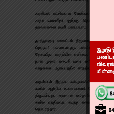
டமைப்​ப​தில் பெரும் பங்​களிப்பு செய்​தவர் நல்
அரசி​யல் கட்​சிக்​கான வேலிகளை​யெல்​லாம் கட
அந்த மாமனிதர் குறித்து இந்திய கம்யூனிஸ
தகவல்களை இனி பார்ப்போம்.
தூத்​துக்​குடி மாவட்டம் திரு​வை​குண்​டத்​தில
பிறந்​தார் நல்ல​கண்ணு. பள்ளி​யில் படிக்​க
தேசப்​பிதா காந்தி​யின் எளிமை, நேர்மை
நாள் முதல் கடைசி வரை எளிமை​யின் சிகர
வாழ்க்கை, ஆரம்பத்தில் காந்​தியப் பாதை​யில்
அதன்​பின் இந்திய கம்யூனிஸ்ட் கட்சி நடத்​
களில் ஆற்றிய உரைகளைக் கேட்டும் நல்ல​கண்
திரும்​பியது. அதனால் கல்லூரிப் படிப்​பைக்
களில் ஏந்தி​ய​வர், கடந்த எண்பது ஆண்டு
தொடர்​ந்தார்.