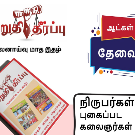
ற்​றி அறியும் இளம் தலை​முறை​யினர், மக்​களுக்​காகத்
்க தலை​வர் இருக்க முடி​யுமா என்று வியப்​பில் ஆழ்ந்து
 கொள்கை மாறு​பாடு​கள் இருக்​கலாம்; ஆனால், சாமானிய
களில் அரசி​யல் பார்க்​காமல் எல்லோரும் இணைந்து ஓரணி​
ப​தில் நம் அரசி​யல் தலை​வர்​கள் அனை​வருக்​கும் நல்​ல​
றுக்​கும் நெடுக்குமாக அவரது காலடி படாத ஊர்​களே இல்லை
ாண்டு கால வரலாற்றை எழுதும்​போது, நல்​ல​கண்​ணு​வைத்
 அவருடைய வாழ்க்கை என்​பது தமிழ்​நாட்​டின் நூறாண்டு
து.
ிடச் செய்ய வேண்​டும் என்ற உயரிய நோக்​கில், அரசி​யல்,
அறி​வியல், கலை, இலக்​கி​யம், பண்​பாடு என அனைத்​துத்
முன்​னோடிகளோடு இணைந்து, நவீன தமிழ்​நாட்​டைக் கட்​