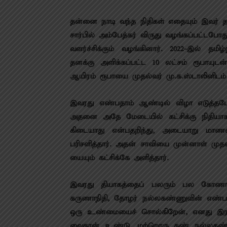
தன்னை நாடி வந்த நிதிகள் எதையும் இவர் தனத
சார்​பில் அம்பேத்கர் விருது வழங்​கப்​பட்​ட​போது
வளர்ச்​சிக்​கும் வழங்​கி​னார். 2022-இல் தம
தனக்கு அளிக்​கப்​பட்ட 10 லட்சம் ரூபா​யு
ஆயிரம் ரூபாயை முதல்வர் மு.க.ஸ்​டா​லினிடம் 
இவரது எண்ப​தாம் ஆண்டில் விழா எடுத்த​போ
அதனை அதே மேடை​யில் கட்சிக்கு நிதியாக
கிடை​யாது என்ப​தறிந்து, அடையாறு ம
பரிசளித்​தார். அதன் சாவியை முன்னாள் முதல
யை​யும் கட்சிக்கே அளித்​தார்.
இவரது தியாகத்​தைப் பலரும் பல கோணங்​
கருணாநிதி, தோழர் நல்ல​கண்​ணு​வின் எண்ப​
ஒரு உண்மை​யைச் சொல்​கிறேன், எனது இரண்
வை​தான் உண்டு, மற்றொரு கண் நல்ல​கண