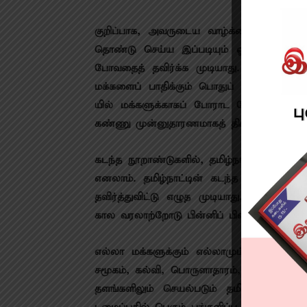
குறிப்​பாக, அவருடைய வாழ்க்​கைப் பயணம் ப
தொண்டு செய்ய இப்​படி​யும் ஓர் உறு​தி​மிக
போவதைத் தவிர்க்க முடி​யாது. அரசி​யலில்
மக்​களைப் பாதிக்​கும் பொதுப் பிரச்​சினை​
யில் மக்​களுக்​காகப் போராட வேண்​டும் என்​
கண்ணு முன்​னு​தா​ரண​மாகத் திகழ்ந்தவர்.
கடந்த நூறாண்​டு​களில், தமிழ்​நாட்​டில் கு
எனலாம். தமிழ்​நாட்​டின் கடந்த ஒரு நூற்​ற
தவிர்த்துவிட்டு எழுத முடி​யாது. ஏனெனில்,
கால வரலாற்றோடு பின்​னிப் பிணைந்​திருக்​கிற
எல்லா மக்​களுக்​கும் எல்​லா​மும் கிடைத்​த
சமூகம், கல்வி, பொருளாதாரம், விவ​சா​யம், 
தளங்​களி​லும் செயல்​படும் தமிழகத்​தின் 