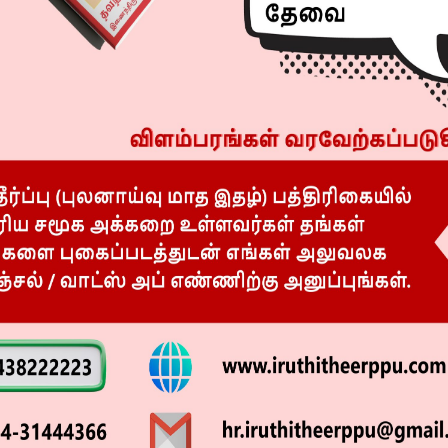
​ல​கண்​ணு.
ந்​து, தமிழ்​நாட்​டின் பொதுத் தலை​வ​ராகப் பரிணமித்த ​
்ட் கட்சியின் மூத்த தலைவர் இரா.முத்தரசன் பகிர்ந்த
் இராம​சாமி – கருப்​பாயி தம்ப​திக்கு மூன்​றாவது மகனாகப்
ின்​ற​போதே, தேச விடுதலையே தனது மூச்​சென்​றிருந்​தார்.
 ஆகியவை இவரை ஆட்கொண்டன. பொது வாழ்க்கைக்கு வந்த
​மாய் – நேர்​மை​யின் அடையாள​மாய் தொடர்ந்த இவரது
 பயணித்​தது.
திவந்த இயக்கங்​களாலும், தோழர் ஜீவா பொதுக் கூட்​டங்​
​ணு​வின் கவனம் இந்திய கம்யூனிஸ்ட் கட்சி​யின்​பால்
 கைவிட்​டார். சின்னஞ்​சிறு வயதில் செங்​கொடியைக் கரங்​
 காலமாகத் தனது லட்சியப் பயணத்​தைத் தொய்வின்​றித்