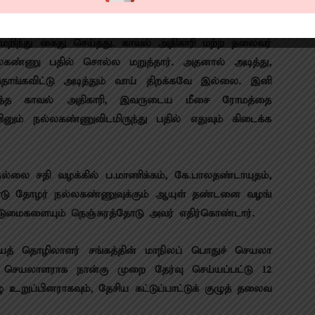
வு வாழ்க்கையில், காடுமேடு​களில் அலைந்து திரிந்த
ிந்து கைது செய்​தது. காவல் அதிகாரி மற்ற தலைவர்​
்ல​கண்ணு பதில் சொல்ல மறுத்​தார். அதனால் அடித்து,
ொங்​க​விட்டு அடித்​தும் வாய் திறக்கவே இல்லை. இனி
ித்த காவல் அதிகாரி, இவருடைய மீசை ரோமத்தை
பினும் நல்ல​கண்​ணு​விட​மிருந்து பதில் எதுவும் கிடைக்க​
ை சதி வழக்​கில் ப.மாணிக்​கம், கே.பாலதண்​டா​யுதம்,
ளோடு தோழர் நல்லகண்ணுவுக்​கும் ஆயுள் தண்டனை வழங்​
டுமை​களை​யும் நெஞ்சுரத்​தோடு அவர் எதிர்​கொண்​டார்.
சாயத் தொழிலாளர் சங்கத்​தின் மாநிலப் பொதுச் செயலா​
் செயலாளராக நான்கு முறை தேர்வு செய்​யப்​பட்டு 12
ு உறுப்​பின​ராக​வும், தேசிய கட்டுப்பாட்டுக் குழுத் தலைவ​