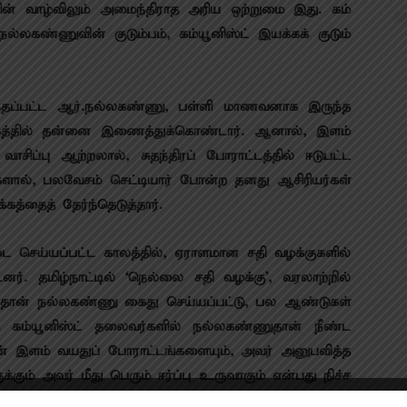
ன் வாழ்விலும் அமைந்திராத அரிய ஒற்றுமை இது. கம்​
்​ல​கண்​ணு​வின் குடும்​பம், கம்​யூனிஸ்ட் இயக்​கக் குடும்​
ந்​தப்​பட்ட ஆர்.நல்​ல​கண்​ணு, பள்ளி மாணவ​னாக இருந்த
்​கத்​தில் தன்னை இணைத்துக்​கொண்​டார். ஆனால், இளம்
ிப்பு ஆற்​றலால், சுதந்திரப் போராட்​டத்​தில் ஈடு​பட்​ட​
ல், பலவேசம் செட்​டி​யார் போன்ற தனது ஆசிரியர்​கள்
த்​தைத் தேர்ந்​தெடுத்​தார்.
தடை செய்யப்பட்ட காலத்​தில், ஏராள​மான சதி வழக்​கு​களில்
டனர். தமிழ்​நாட்​டில் ‘நெல்லை சதி வழக்​கு’, வரலாற்​றில்
்​தான் நல்​ல​கண்ணு கைது செய்​யப்​பட்​டு, பல ஆண்​டு​கள்
்ந்த கம்​யூனிஸ்ட் தலை​வர்​களில் நல்லகண்​ணு​தான் நீண்ட
ின் இளம் வயதுப் போராட்​டங்​களை​யும், அவர் அனுப​வித்த
ும் அவர் மீது பெரும் ஈர்ப்பு உரு​வாகும் என்பது நிச்​ச​