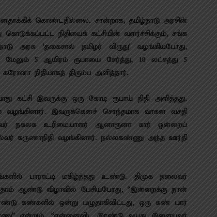
ாக்​கிக் கொண்​ட​தில்லை. சான்​றாக, தமிழ்​நாடு அரசின்
 கொடுக்​கப்​பட்ட நிதி​யைக் கட்சி​யின் வளர்ச்​சிக்​கும், சங்க
ிழ்​நாடு அரசு ‘தகை​சால் தமிழர் விருது’ வழங்​கிய​போது,
டன் மேலும் 5 ஆயிரம் ரூபாயை சேர்த்து, 10 லட்சத்து 5
கரோனா நிதி​யாகத் திரும்ப அளித்​தார்.
து கட்சி இவருக்கு ஒரு கோடி ரூபாய் நிதி அளித்​தது.
 வழங்​கி​னார். இவருக்கெனச் சொந்​தமாக வாகன வசதி
ாணவர் நகலக உரிமை​யாளர் ஆனாரூனா கார் ஒன்றைப்
்வர் கருணாநிதி வழங்​கி​னார். நல்லகண்ணு அந்த ஊர்தி​
களில் பாராட்டி மகிழ்ந்தது உண்டு. திமுக தலைவர்
தாம் ஆண்டு விழா​வில் பேசி​ய​போது, “இன்​றைக்கு நான்
டு கண்களில் ஒன்று பழுதாகிவிட்​டது, ஒரு கண் பார்​
்ணு” என்றும், “என்னைவிட இரண்டு வயது இளையவர்