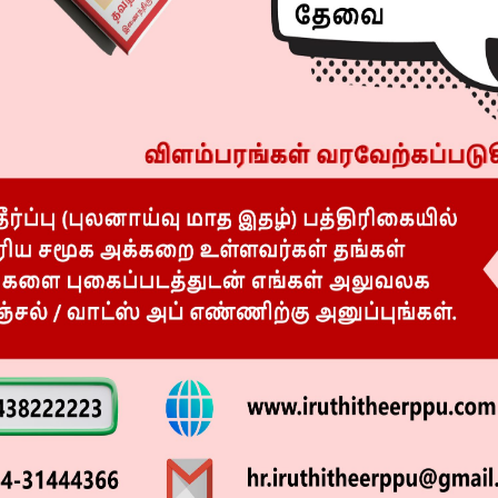
க பேசக்கூடியவர். தேனி, தூத்துக்குடி மாவட்டங்களின்
யர், சென்னை போக்குவரத்து காவல் தெற்கு துணை
ஞ்சாப், ஹரியானா, ஜம்மு காஷ்மீரில் பணியாற்றினார்.
ிழகம் திரும்பி சிபிசிஐடி ஐஜி-யாகப் பதவி வகித்தார்.
 மீண்டும் சிபிசிஐடி ஐஜி ஆனார். பின்னர் சென்னை
ர்.
க இருந்த மகேஷ்குமார் 2020-ம் ஆண்டு சென்னை காவல்
ிலக்கு அமலாக்கப்பிரிவு சிஐடி கூடுதல் டிஜிபியாக
 டெல்லி சென்ற அவர், தற்போது தமிழக டிஜிபி-யாக
ன குடியரசுத் தலைவர் பதக்கத்தையும், பொது சேவையில்
கத்தையும் வென்ற இவர் சிபிஐ, சிபிசிஐடி உள்ளிட்ட
ியவர் என்பது குறிப்பிடத்தக்கது.