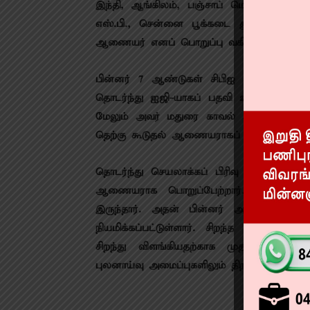
இந்தி, ஆங்கிலம், பஞ்சாப் மொழியில் சரளமா
எஸ்.பி., சென்னை பூக்கடை துணை ஆணை
ஆணையர் எனப் பொறுப்பு வகித்தார்.
பின்னர் 7 ஆண்டுகள் சிபிஐ அதிகாரியாக ப
தொடர்ந்து ஐஜி-யாகப் பதவி உயர்வுபெற்று தம
மேலும் அவர் மதுரை காவல் ஆணையரானார்.
தெற்கு கூடுதல் ஆணையராகப் பொறுப்பேற்றா
தொடர்ந்து செயலாக்கப் பிரிவு ஏடிஜிபியா
ஆணையராக பொறுப்பேற்றார். பின்னர் மதுவ
இருந்தார். அதன் பின்னர் அயல்பணியாக
நியமிக்கப்பட்டுள்ளார். சிறந்த பணிக்கா
சிறந்து விளங்கியதற்காக முதல்வர் பதக்
புலனாய்வு அமைப்புகளிலும் திறம்பட செயலாற்ற