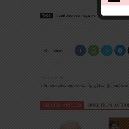
TAGS
iruthi theerppu magazine
Share
Previous article
பாலியல் வன்கொடுமை செய்த தவெக நிர்வாகிகள்
RELATED ARTICLES
MORE FROM AUTHO