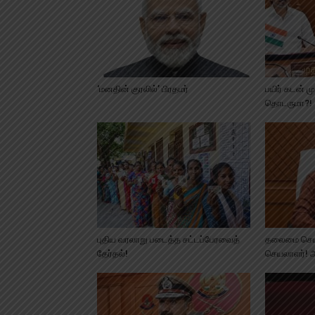
‘மனதின் குரலில்’ பிரதமர்
பயிர் கடன் 
தொடருமா?!
புதிய வரலாறு படைத்த சட்டப்பேரவைத்
தலைமை செயல
தேர்தல்!
செயலாளர்! 