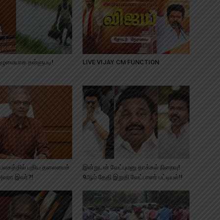
முழுமையாக தள்ளுபடி!
LIVE VIJAY CM FUNCTION
கத்தில் புதிய தலைமைச்
இன்றுடன் வேட்புமனு தாக்கல் நிறைவு!
அவரா இவர்?!
9ஆம் தேதி இறுதி வேட்பாளர் பட்டியல்!!