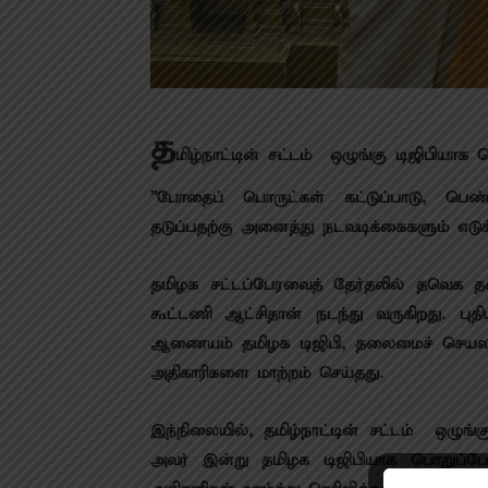
த
மிழ்நாட்டின் சட்டம் – ஒழுங்கு டிஜிபியாக
”போதைப் பொருட்கள் கட்டுப்பாடு, பெண்
தடுப்பதற்கு அனைத்து நடவடிக்கைகளும் எடுக்
தமிழக சட்டப்பேரவைத் தேர்தலில் தவெக தன
கூட்டணி ஆட்சிதான் நடந்து வருகிறது. பு
ஆணையம் தமிழக டிஜிபி, தலைமைச் செயலர் 
அதிகாரிகளை மாற்றம் செய்தது.
இந்நிலையில், தமிழ்நாட்டின் சட்டம் – ஒழுங்
அவர் இன்று தமிழக டிஜிபியாக பொறுப்பேற