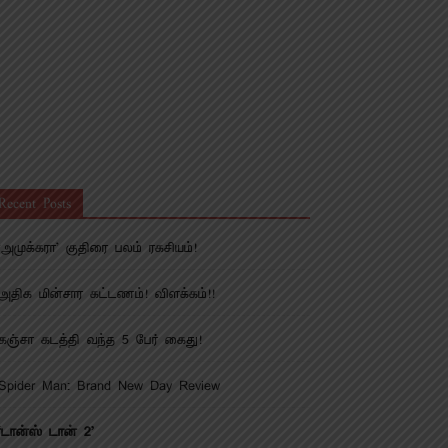
Recent Posts
‘அமுக்கரா’ குதிரை பலம் ரகசியம்!
அதிக மின்சார கட்டணம்! விளக்கம்!!
கஞ்சா கடத்தி வந்த 5 பேர் கைது!
Spider Man: Brand New Day Review
‘டான்ஸ் டான் 2’