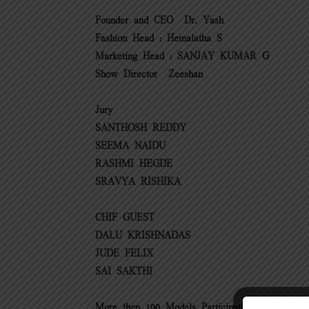
Founder and CEO – Dr. Yash
Fashion Head : Hemalatha S
Marketing Head : SANJAY KUMAR G
Show Director – Zeeshan
Jury –
SANTHOSH REDDY
SEEMA NAIDU
RASHMI HEGDE
SRAVYA RISHIKA
CHIF GUEST –
DALU KRISHNADAS
JUDE FELIX
SAI SAKTHI
More then 100 Models Participated in this even