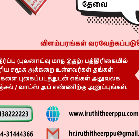
–
A)
NDIA 2023 WINNER
–
ternational fashion awards
yash international in chennai