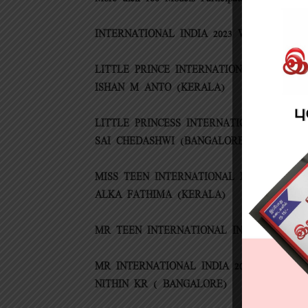
INTERNATIONAL INDIA 2023 Winners list
LITTLE PRINCE INTERNATIONAL INDIA 202
ISHAN M ANTO (KERALA)
LITTLE PRINCESS INTERNATIONAL INDIA 2
SAI CHEDASHWI (BANGALORE)
MISS TEEN INTERNATIONAL INDIA 2023 W
ALKA FATHIMA (KERALA)
MR TEEN INTERNATIONAL INDIA 2023 WI
MR INTERNATIONAL INDIA 2023 WINNER –
NITHIN KR ( BANGALORE)