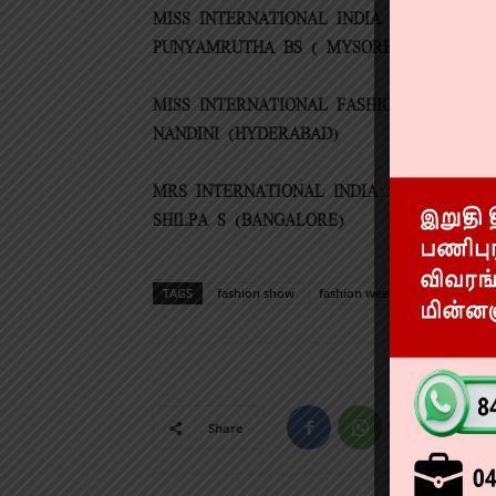
MISS INTERNATIONAL INDIA 2023 WINNER 
PUNYAMRUTHA BS ( MYSORE, KARNATAK
MISS INTERNATIONAL FASHION ICON OF I
NANDINI (HYDERABAD)
MRS INTERNATIONAL INDIA 2023 WINNER 
SHILPA S (BANGALORE)
TAGS
fashion show
fashion week 2023
yash in
Share