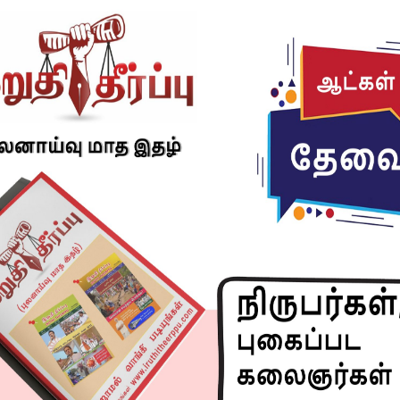
3 WINNER –
023 WINNER –
INNER –
NNER – SHINY M ( BANGALORE)