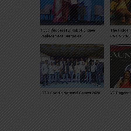
1,000 Successful Robotic Knee
The Hidden 
Replacement Surgeries!
RATING 3/5
JITO Sports National Games 2026
VG Pageant