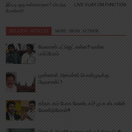
இப்படி ஒரு கள்ளகாதலா? வியந்த
LIVE VIJAY CM FUNCTION
போலீசார்!
RELATED ARTICLES
MORE FROM AUTHOR
வேளாண் பட்ஜெட் என்ன? வாங்க
பார்ப்போம்
முன்னாள் அமைச்சர் பொன்முடிக்கு
பிடிவாரன்ட்!
கர்நாடகம் போக வேண்டாம்! மு.க ஸ்டாலின்
வேண்டுகோள்!!
தொடர் அமளி! சபாநாயகர் ஒத்திவைப்பு!!