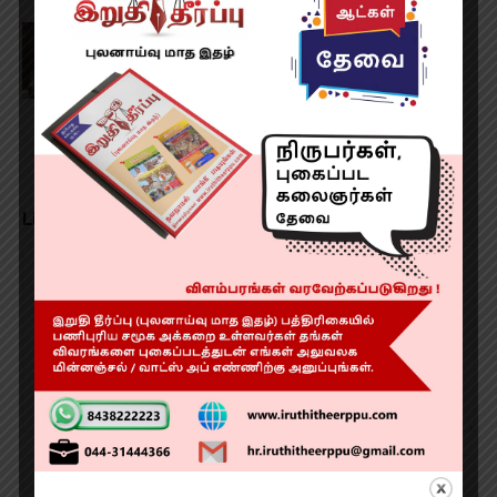
குறுவை சிறப்பு தொகுப்பு திட்டம்: முதல்வர்
விஜய் அறிவிப்பு
LEAVE A REPLY