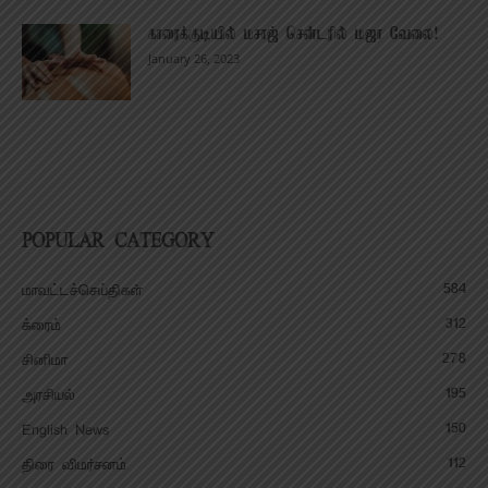
காரைக்குடியில் மசாஜ் சென்டரில் மஜா வேலை!
January 26, 2023
POPULAR CATEGORY
584
மாவட்டச்செய்திகள்
312
க்ரைம்
278
சினிமா
195
அரசியல்
150
English News
112
திரை விமர்சனம்