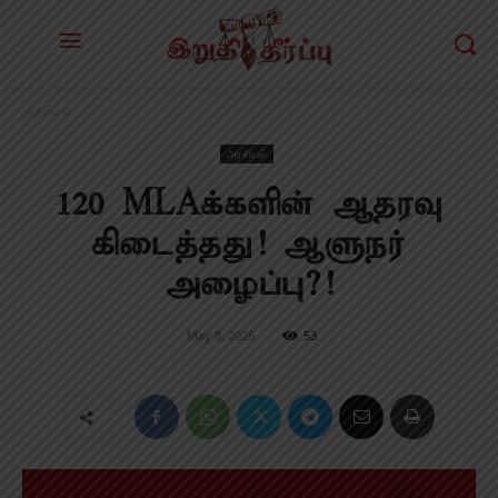
அரசியல்
அரசியல்
120 MLAக்களின் ஆதரவு
கிடைத்தது! ஆளுநர்
அழைப்பு?!
May 8, 2026
53