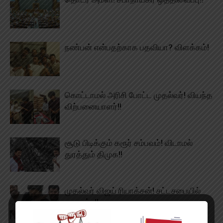
நண்பன் என்பதற்காக பதவியா? விளக்கம்!
கொட்டாமல் அரிசி போட்ட முதல்வர்! வியந்த
விற்பனையாளர்!!
சூடு பிடிக்கும் கரூர் சம்பவம்! விடாமல்
துரத்தும் திமுக!!
முதல்வர் விஜய் ரியாக்சன்! சட்டசபையில்
சலசலப்பு!!