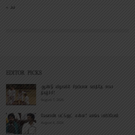
« Jul
EDITOR PICKS
ஆண்டு விழாவில் சிறப்பான கராத்தே சாகச
நிகழ்ச்சி!
August 7, 2026
வேளாண் பட்ஜெட் என்ன? வாங்க பார்ப்போம்
August 6, 2026