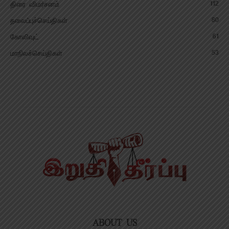
112
திரை விமர்சனம்
80
தலைப்புச்செய்திகள்
61
கோலிவுட்
53
மாநிலச்செய்திகள்
ABOUT US