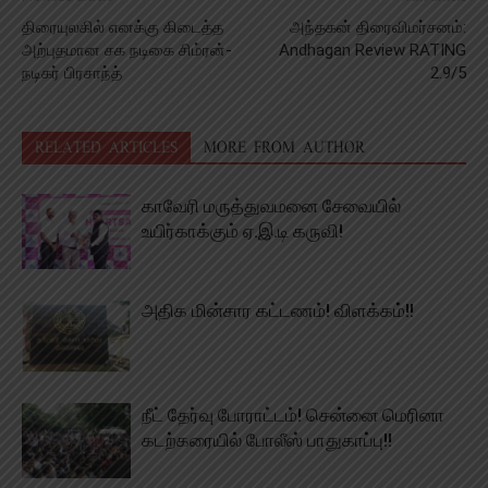
திரையுலகில் எனக்கு கிடைத்த
அந்தகன் திரைவிமர்சனம்:
அற்புதமான சக நடிகை சிம்ரன்-
Andhagan Review RATING
நடிகர் பிரசாந்த்
2.9/5
RELATED ARTICLES
MORE FROM AUTHOR
காவேரி மருத்துவமனை சேவையில்
உயிர்காக்கும் ஏ.இ.டி கருவி!
அதிக மின்சார கட்டணம்! விளக்கம்!!
நீட் தேர்வு போராட்டம்! சென்னை மெரினா
கடற்கரையில் போலீஸ் பாதுகாப்பு!!