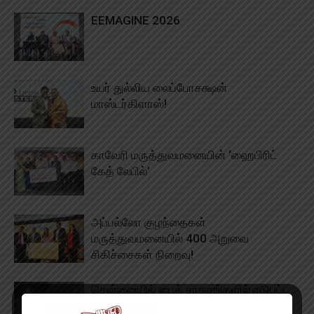
EEMAGINE 2026
உயர் துல்லிய லைப்போசக்ஷன்
மாஸ்டர்கிளாஸ்!
காவேரி மருத்துவமனையின் ‘ஹைபிரிட்
கேத் லேபில்’
அப்பல்லோ குழந்தைகள்
மருத்துவமனையில் 400 அறுவை
சிகிச்சைகள் நிறைவு!
சென்னையில் பைக் சாகசங்களில் ஈடுபட்ட
இளைஞர்கள்!