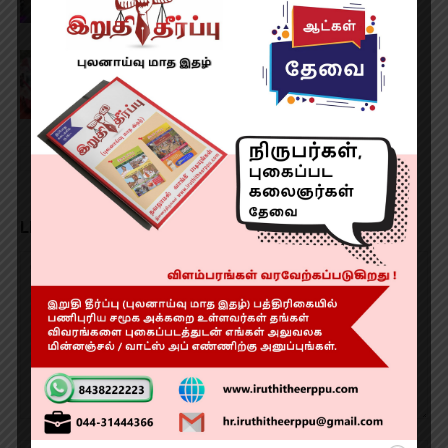
‘நடமாடும் மேமோகிராம்’ வாகனச் சேவை!
LEAVE A REPLY