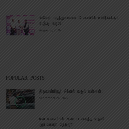
காவேரி மருத்துவமனை சேவையில் உயிர்காக்கும்
ஏ.இ.டி கருவி!
August 6, 2026
POPULAR POSTS
திருவான்மியூர் சிக்னல் வசூல் மன்னன்!
September 24, 2024
மன உளைச்சல் அடைய வைத்த உதவி
ஆய்வாளர்! எதற்கு?!