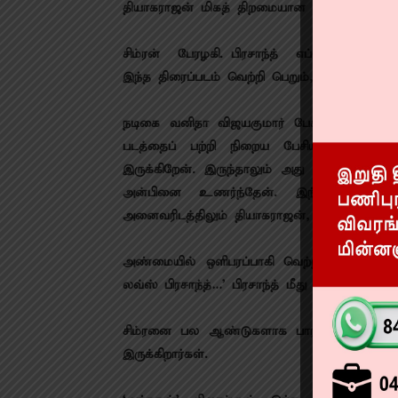
தியாகராஜன் மிகத் திறமையான இயக்குநர். இ
சிம்ரன் – பேரழகி. பிரசாந்த் – எப்போதும் ட
இந்த திரைப்படம் வெற்றி பெறும்,” என்றார்.
நடிகை வனிதா விஜயகுமார் பேசுகையில், ”அனைவ
படத்தைப் பற்றி நிறைய பேசியிருக்கிறேன
இருக்கிறேன். இருந்தாலும் அது போதாது. ஏனென
அன்பினை உணர்ந்தேன். இந்தப் படத்தில
அனைவரிடத்திலும் தியாகராஜன், பிரசாந்த் இரு
அண்மையில் ஒளிபரப்பாகி வெற்றி பெற்ற ஆங
லவ்ஸ் பிரசாந்த்…’ பிரசாந்த் மீது அன்பு செல
சிம்ரனை பல ஆண்டுகளாக பார்த்து வருகிறேன்
இருக்கிறார்கள்.