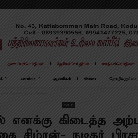
தலைப்புச்செய்திகள்
தேசியச்செய்திகள்
மாநிலச்செய்திகள்
ம்
வணிகம்
ஆன்மீகம்
சினிமா
தொழில்நுட்பம்
ை சிம்ரன்- நடிகர் பிரசாந்த்
சினிமா
ல் எனக்கு கிடைத்த அற
கை சிம்ரன்- நடிகர் பிரசா