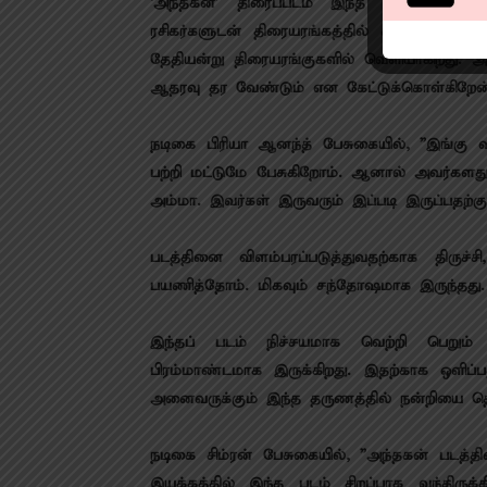
‘அந்தகன்’ திரைப்படம் இந்த ஆண்டின் பி
ரசிகர்களுடன் திரையரங்கத்தில் காண ஆவலுடன
தேதியன்று திரையரங்குகளில் வெளியாகிறது. அன
ஆதரவு தர வேண்டும் என கேட்டுக்கொள்கிறேன்
நடிகை பிரியா ஆனந்த் பேசுகையில், ”இங்கு 
பற்றி மட்டுமே பேசுகிறோம். ஆனால் அவர்களது வீட
அம்மா. இவர்கள் இருவரும் இப்படி இருப்பதற
படத்தினை விளம்பரப்படுத்துவதற்காக திருச்
பயணித்தோம். மிகவும் சந்தோஷமாக இருந்தது
இந்தப் படம் நிச்சயமாக வெற்றி பெறும் 
பிரம்மாண்டமாக இருக்கிறது. இதற்காக ஒளிப்
அனைவருக்கும் இந்த தருணத்தில் நன்றியை தெர
நடிகை சிம்ரன் பேசுகையில், ”அந்தகன் படத்த
இயக்கத்தில் இந்த படம் சிறப்பாக வந்திருக