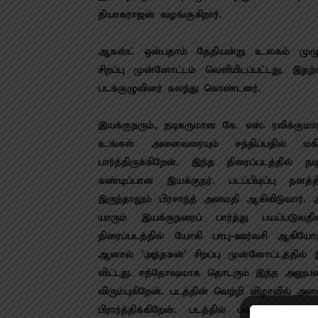
தியாகராஜன் வழங்குகிறார்.
ஆகஸ்ட் ஒன்பதாம் தேதியன்று உலகம் முழுவத
சிறப்பு முன்னோட்டம் வெளியிடப்பட்டது. இ
படக்குழுவினர் கலந்து கொண்டனர்.
இயக்குநரும், நடிகருமான கே. எஸ். ரவிக்குமார
உங்கள் அனைவரையும் சந்திப்பதில் மகிழ்
பார்த்திருக்கிறேன். இந்த திரைப்படத்தில் 
கண்டிப்பான இயக்குநர். படப்பிடிப்பு தளத
இருந்தாலும் பிரசாந்த் அமைதி ஆகிவிடுவார்.
யாரும் இயக்குநரைப் பார்த்து பயப்படுவதி
திரைப்படத்தில் யோகி பாபு-ஊர்வசி ஆகியோ
ஆனால் ‘அந்தகன்’ சிறப்பு முன்னோட்டத்தில்
விட்டது. சந்தோஷமாக தொடரும் இந்த அனுபவம்
விரும்புகிறேன். படத்தின் வெற்றி விழாவில
பிரார்த்திக்கிறேன்.‌ படத்தில் பணியாற்றிய