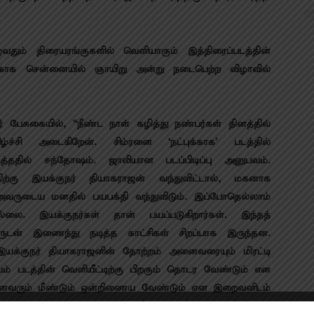
ும் திரையரங்குகளில் வெளியாகும் இத்திரைப்படத்தின்
தற்காக சென்னையில் ஞாயிறு அன்று நடைபெற்ற விழாவில்
் பேசுகையில், “நீண்ட நாள் கழித்து நண்பர்கள் தினத்தில்
ச்சி அடைகிறேன்.‌ சிம்ரனை ‘நட்புக்காக’ படத்தில்
நடித்ததில் சந்தோஷம். ஜாலியான படப்பிடிப்பு அனுபவம்.
்திற்கு இயக்குநர் தியாகராஜன் வந்துவிட்டால், மகனாக
 அவருடைய மனதில் பயபக்தி வந்துவிடும். இப்போதெல்லாம்
ல்லை. இயக்குநர்கள் தான் பயப்படுகிறார்கள்.‌ இந்தத்
ருடன் இணைந்து நடித்த காட்சிகள் சிறப்பாக இருந்தன.
 இயக்குநர் தியாகராஜனின் தோற்றம் அனைவரையும் மிரட்டி
 படத்தின் வெளியீட்டிற்கு பிறகும் தொடர வேண்டும் என
் அனைவரும் மீண்டும் ஒன்றிணைய வேண்டும் என இறைவனிடம்
 அனைவருக்கும் இந்த தருணத்தில் நன்றியை தெரிவித்துக்