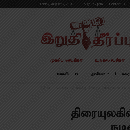
Friday, August 7, 2026
Sign in / Join
Contact us
முக்கிய செய்திகள்
உலகச்செய்திகள்
கோவிட் – 19
அரசியல்
க்ரை
சினிமா
திரையுலகில் எனக்கு கிடைத்த அற்புதமான சக நடிக
திரையுலகி
நடி