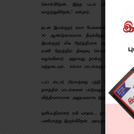
கொள்கிறேன். இந்த படம் ரசிகர்களின் 
வாழ்த்துகிறேன்,” என்றார்.
நடன இயக்குநர் கலா பேசுகையில், ”நண்பர்கள் 
30 ஆண்டுகாலமாக நீடிக்கிறது. இந்த திரை
இயக்குநர் மிக நேர்த்தியாக அரங்கங்களை வ
மணி நேரத்தில் நிறைவு செய்தோம். இசைய
வழங்கினார். அதாவது நான்கு மணிக்கு படப்
வந்தடையும். எல்லா பாடல்களும் நன்றாக இருக்
டாப் ஸ்டார் பிரசாத்தை பற்றி சொல்ல வேண்ட
தளத்தில் பாடல்களை பாடுவதுடன் அந்தப் பா
வித்தியாசமான அனுபவமாக இருந்தது.
ஒளிப்பதிவாளர் ரவி யாதவ்… நான் நடன உத
பணியாற்று இருக்கிறேன். அவரும் திறமையா