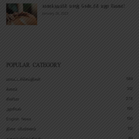
காரைக்குடியில் மசாஜ் சென்டரில் மஜா வேலை!
January 26, 2023
POPULAR CATEGORY
584
மாவட்டச்செய்திகள்
312
க்ரைம்
278
சினிமா
195
அரசியல்
150
English News
112
திரை விமர்சனம்
80