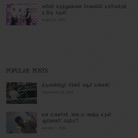
காவேரி மருத்துவமனை சேவையில் உயிர்காக்கும்
ஏ.இ.டி கருவி!
August 6, 2026
POPULAR POSTS
திருவான்மியூர் சிக்னல் வசூல் மன்னன்!
September 24, 2024
மன உளைச்சல் அடைய வைத்த உதவி
ஆய்வாளர்! எதற்கு?!
January 1, 2024