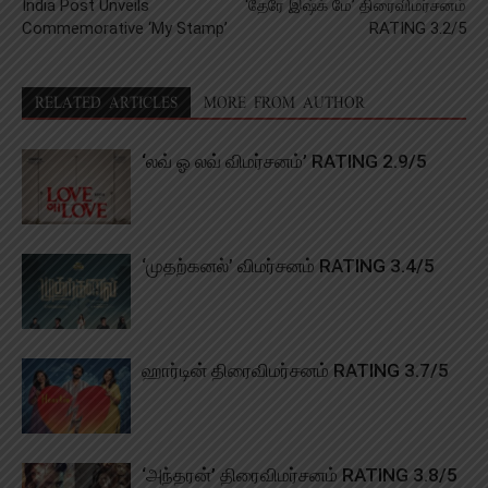
India Post Unveils
‘தேரே இஷ்க் மே’ திரைவிமர்சனம்
Commemorative ‘My Stamp’
RATING 3.2/5
RELATED ARTICLES
MORE FROM AUTHOR
‘லவ் ஓ லவ் விமர்சனம்’ RATING 2.9/5
‘முதற்கனல்’ விமர்சனம் RATING 3.4/5
ஹார்டின் திரைவிமர்சனம் RATING 3.7/5
‘அந்தரன்’ திரைவிமர்சனம் RATING 3.8/5