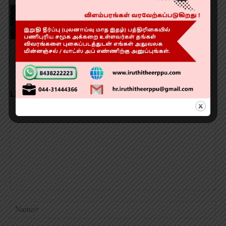
‘மனிதன் தெய்வமாகலாம்’ விமர்சனம்
RATING 2.9/5
LEAVE A REPLY