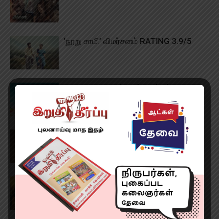
‘நூறு சாமி’ விமர்சனம் RATING 3.9/5
TVK அரசை விமர்சனம் செய்யும் படமா?!
‘மக்கள் தலைவா’விமர்சனம் RATING 2/5
ஆட்டி விமர்சனம் RATING 2.9/5
MR X விமர்சனம் RATING 2.9/5