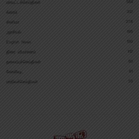
584
மாவட்டச்செய்திகள்
312
க்ரைம்
278
சினிமா
195
அரசியல்
150
English News
112
திரை விமர்சனம்
80
தலைப்புச்செய்திகள்
61
கோலிவுட்
53
மாநிலச்செய்திகள்