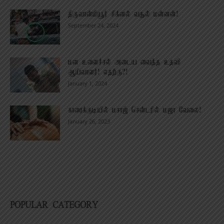
திருவான்மியூர் சிக்னல் வசூல் மன்னன்!
September 24, 2024
மன உளைச்சல் அடைய வைத்த உதவி
ஆய்வாளர்! எதற்கு?!
January 1, 2024
காரைக்குடியில் மசாஜ் சென்டரில் மஜா வேலை!
January 26, 2023
POPULAR CATEGORY