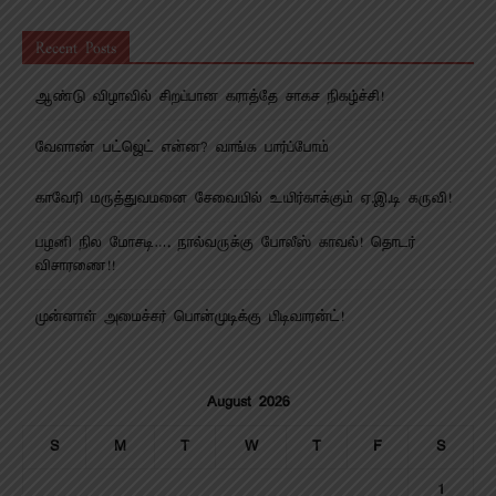
Recent Posts
ஆண்டு விழாவில் சிறப்பான கராத்தே சாகச நிகழ்ச்சி!
வேளாண் பட்ஜெட் என்ன? வாங்க பார்ப்போம்
காவேரி மருத்துவமனை சேவையில் உயிர்காக்கும் ஏ.இ.டி கருவி!
பழனி நில மோசடி…. நால்வருக்கு போலீஸ் காவல்! தொடர்
விசாரணை!!
முன்னாள் அமைச்சர் பொன்முடிக்கு பிடிவாரன்ட்!
August 2026
S
M
T
W
T
F
S
1