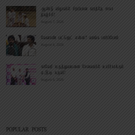
ஆண்டு விழாவில் சிறப்பான கராத்தே சாகச
நிகழ்ச்சி!
August 7, 2026
வேளாண் பட்ஜெட் என்ன? வாங்க பார்ப்போம்
August 6, 2026
காவேரி மருத்துவமனை சேவையில் உயிர்காக்கும்
ஏ.இ.டி கருவி!
August 6, 2026
POPULAR POSTS