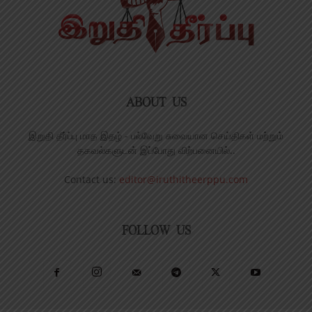
ABOUT US
இறுதி தீர்ப்பு மாத இதழ் - பல்வேறு சுவையான செய்திகள் மற்றும்
தகவல்களுடன் இப்போது விற்பனையில்..
Contact us:
editor@iruthitheerppu.com
FOLLOW US