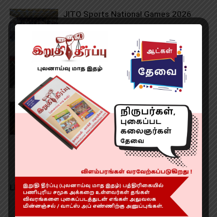
JITO Sports National Games 2026
VG Pageants Chennai Launched
He-Man and the Masters of the
Universe – Review
LEAVE A REPLY