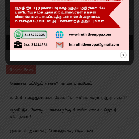
Save my name, email, and website in this browser for the next
time I comment.
Recent Posts
வேளாண் பட்ஜெட் என்ன? வாங்க பார்ப்போம்
காவேரி மருத்துவமனை சேவையில் உயிர்காக்கும் ஏ.இ.டி கருவி!
பழனி நில மோசடி…. நால்வருக்கு போலீஸ் காவல்! தொடர்
விசாரணை!!
முன்னாள் அமைச்சர் பொன்முடிக்கு பிடிவாரன்ட்!