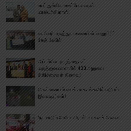
உயர் துல்லிய லைப்போசக்ஷன்
மாஸ்டர்கிளாஸ்!
காவேரி மருத்துவமனையின் ‘ஹைபிரிட்
கேத் லேபில்’
அப்பல்லோ குழந்தைகள்
மருத்துவமனையில் 400 அறுவை
சிகிச்சைகள் நிறைவு!
சென்னையில் பைக் சாகசங்களில் ஈடுபட்ட
இளைஞர்கள்!
‘நடமாடும் மேமோகிராம்’ வாகனச் சேவை!