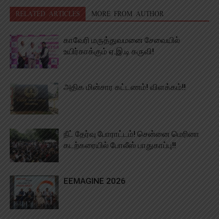
RELATED ARTICLES
MORE FROM AUTHOR
காவேரி மருத்துவமனை சேவையில்
உயிர்காக்கும் ஏ.இ.டி கருவி!
அதிக மின்சார கட்டணம்! விளக்கம்!!
நீட் தேர்வு போராட்டம்! சென்னை மெரினா
கடற்கரையில் போலீஸ் பாதுகாப்பு!!
EEMAGINE 2026