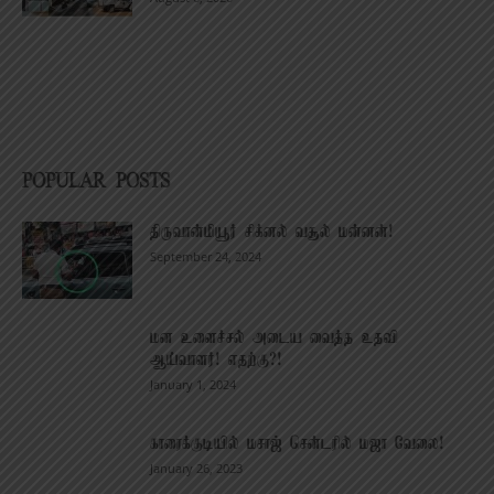
POPULAR POSTS
திருவான்மியூர் சிக்னல் வசூல் மன்னன்!
September 24, 2024
மன உளைச்சல் அடைய வைத்த உதவி
ஆய்வாளர்! எதற்கு?!
January 1, 2024
காரைக்குடியில் மசாஜ் சென்டரில் மஜா வேலை!
January 26, 2023