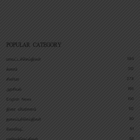
POPULAR CATEGORY
584
மாவட்டச்செய்திகள்
312
க்ரைம்
278
சினிமா
195
அரசியல்
150
English News
112
திரை விமர்சனம்
80
தலைப்புச்செய்திகள்
61
கோலிவுட்
53
மாநிலச்செய்திகள்