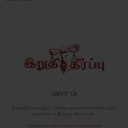
ABOUT US
இறுதி தீர்ப்பு மாத இதழ் - பல்வேறு சுவையான செய்திகள் மற்றும்
தகவல்களுடன் இப்போது விற்பனையில்..
Contact us:
editor@iruthitheerppu.com