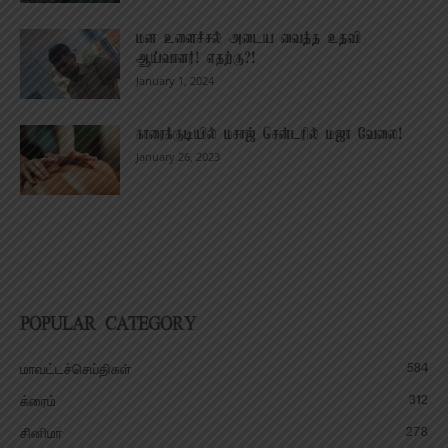
மன உளைச்சல் அடைய வைத்த உதவி
ஆய்வாளர்! எதற்கு?!
January 1, 2024
காரைக்குடியில் மசாஜ் சென்டரில் மஜா வேலை!
January 26, 2023
POPULAR CATEGORY
584
மாவட்டச்செய்திகள்
312
க்ரைம்
278
சினிமா