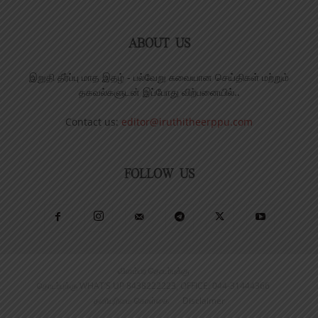
ABOUT US
இறுதி தீர்ப்பு மாத இதழ் - பல்வேறு சுவையான செய்திகள் மற்றும்
தகவல்களுடன் இப்போது விற்பனையில்..
Contact us:
editor@iruthitheerppu.com
FOLLOW US
விளம்பர தொடர்புக்கு
தொடர்புக்கு WHAT’S UP 8438222223, OFFICE: 044-31444366
தனியுரிமை கொள்கை
Disclaimer