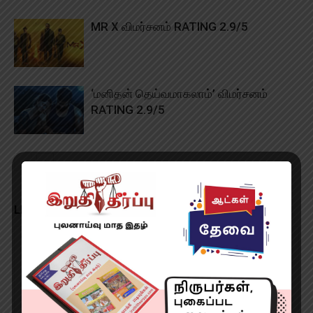
MR X விமர்சனம் RATING 2.9/5
‘மனிதன் தெய்வமாகலாம்’ விமர்சனம்
RATING 2.9/5
LEAVE A REPLY