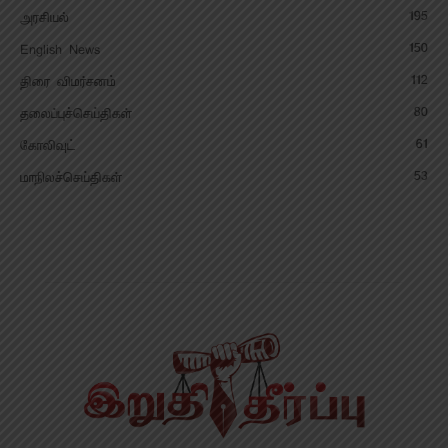
195
அரசியல்
150
English News
112
திரை விமர்சனம்
80
தலைப்புச்செய்திகள்
61
கோலிவுட்
53
மாநிலச்செய்திகள்