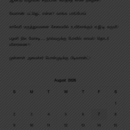
ஆண்டு விழாவில் சிறப்பான கராத்தே சாகச நிகழ்ச்சி!
வேளாண் பட்ஜெட் என்ன? வாங்க பார்ப்போம்
காவேரி மருத்துவமனை சேவையில் உயிர்காக்கும் ஏ.இ.டி கருவி!
பழனி நில மோசடி…. நால்வருக்கு போலீஸ் காவல்! தொடர்
விசாரணை!!
முன்னாள் அமைச்சர் பொன்முடிக்கு பிடிவாரன்ட்!
August 2026
S
M
T
W
T
F
S
1
2
3
4
5
6
7
8
9
10
11
12
13
14
15