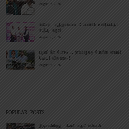
August 6, 2026
காவேரி மருத்துவமனை சேவையில் உயிர்காக்கும்
ஏ.இ.டி கருவி!
August 6, 2026
பழனி நில மோசடி…. நால்வருக்கு போலீஸ் காவல்!
தொடர் விசாரணை!!
August 6, 2026
POPULAR POSTS
திருவான்மியூர் சிக்னல் வசூல் மன்னன்!