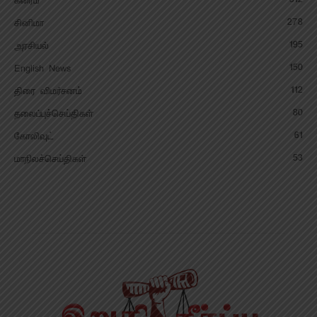
க்ரைம்
278
சினிமா
195
அரசியல்
150
English News
112
திரை விமர்சனம்
80
தலைப்புச்செய்திகள்
61
கோலிவுட்
53
மாநிலச்செய்திகள்