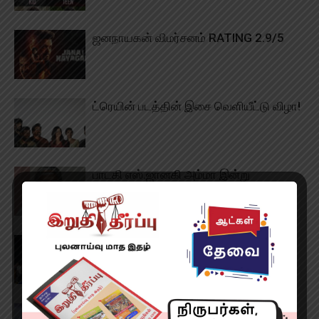
ஜனநாயகன் விமர்சனம் RATING 2.9/5
ட்ரெயின் படத்தின் இசை வெளியீட்டு விழா!
பாடகி எஸ்.ஜானகி அம்மா இன்று
காலமானார்! அவரை பற்றி பார்ப்போம்
‘அர்ஜுனன் பேர் பத்து’ திரைப்படம்
‘அருள்வான்’ படத்தின் பத்திரிகையாளர்