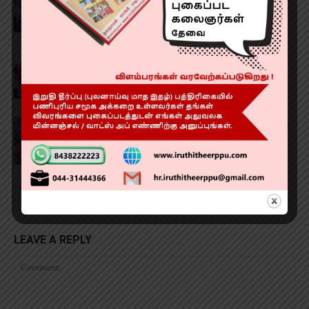
சந்திப்பு
‘அரூபி’ டிரெய்லர் மற்றும் இசை வெளியீட்டு
விழா
‘தி டார்க் ஹெவன்’ இசை வெளியீட்டு விழா
LEAVE A REPLY