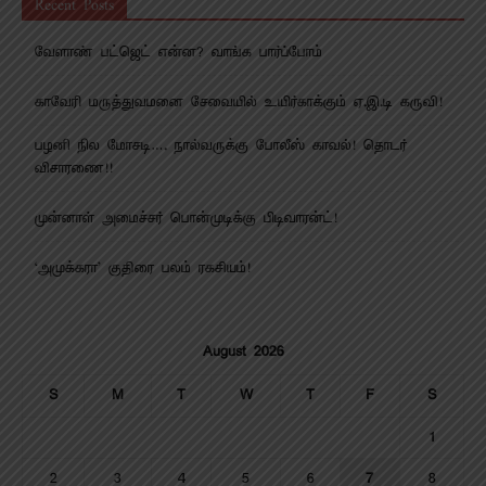
Recent Posts
வேளாண் பட்ஜெட் என்ன? வாங்க பார்ப்போம்
காவேரி மருத்துவமனை சேவையில் உயிர்காக்கும் ஏ.இ.டி கருவி!
பழனி நில மோசடி…. நால்வருக்கு போலீஸ் காவல்! தொடர்
விசாரணை!!
முன்னாள் அமைச்சர் பொன்முடிக்கு பிடிவாரன்ட்!
‘அமுக்கரா’ குதிரை பலம் ரகசியம்!
August 2026
S
M
T
W
T
F
S
1
2
3
4
5
6
7
8