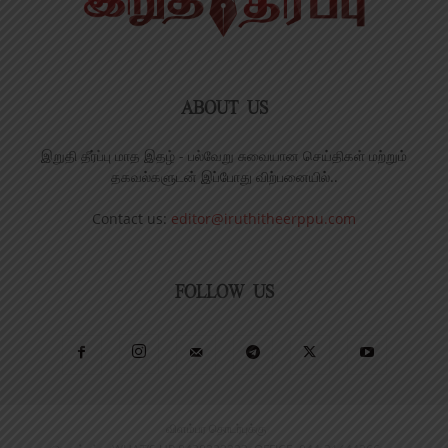
ABOUT US
இறுதி தீர்ப்பு மாத இதழ் - பல்வேறு சுவையான செய்திகள் மற்றும்
தகவல்களுடன் இப்போது விற்பனையில்..
Contact us:
editor@iruthitheerppu.com
FOLLOW US
விளம்பர தொடர்புக்கு