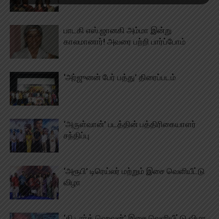
பாடகி எஸ்.ஜானகி அம்மா இன்று
காலமானார்! அவரை பற்றி பார்ப்போம்
‘அர்ஜுனன் பேர் பத்து’ திரைப்படம்
‘அருள்வான்’ படத்தின் பத்திரிகையாளர்
சந்திப்பு
‘அரூபி’ டிரெய்லர் மற்றும் இசை வெளியீட்டு
விழா
‘தி டார்க் ஹெவன்’ இசை வெளியீட்டு விழா