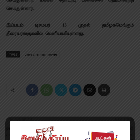
செய்துள்ளார். மக்கள் தொடர்பு பணிகளை ஹேமானந்த்
செய்துள்ளார்.
இப்படம் டிசமபர் 13 முதல் தமிழகமெங்கும்
திரையரங்குகளில் வெளியாகியுள்ளது.
TAGS
then chennai movie
Previous article
Next article
தமிழக வீரர் குகேஷ் உலக செஸ்
நாங்கள் உங்களிடமிருந்து தான்
சாம்பியன்ஷிப் தொடரில் வெற்றி!
காசு வாங்கி சாப்பிடுகிறோம்-