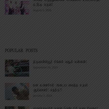
காவேரி மருத்துவமனை சேவையில் உயிர்காக்கும்
ஏ.இ.டி கருவி!
August 6, 2026
POPULAR POSTS
திருவான்மியூர் சிக்னல் வசூல் மன்னன்!
September 24, 2024
மன உளைச்சல் அடைய வைத்த உதவி
ஆய்வாளர்! எதற்கு?!
January 1, 2024
காரைக்குடியில் மசாஜ் சென்டரில் மஜா வேலை!