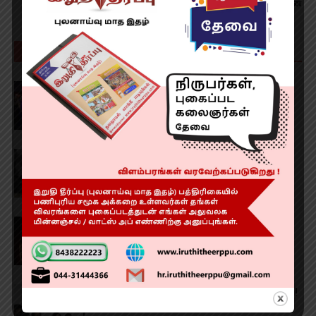
இயக்குநர் மிஷ்கின்
RELATED ARTICLES
MORE FROM AUTHOR
‘டான்ஸ் டான் 2’
அடுத்து முதல்வர் விஜய் யின் வாழ்க்கை
படமா?!
ஜனநாயகன் விமர்சனம் RATING 2.9/5
ட்ரெயின் படத்தின் இசை வெளியீட்டு விழா!