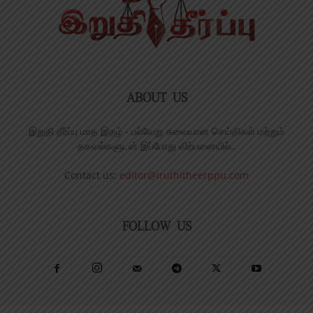
ABOUT US
இறுதி தீர்ப்பு மாத இதழ் - பல்வேறு சுவையான செய்திகள் மற்றும்
தகவல்களுடன் இப்போது விற்பனையில்..
Contact us:
editor@iruthitheerppu.com
FOLLOW US