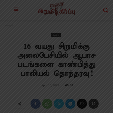
க்ரைம்
க்ரைம்
16 வயது சிறுமிக்கு
அலைபேசியில் ஆபாச
படங்களை காண்பித்து
பாலியல் தொந்தரவு!
April 13, 2023
78