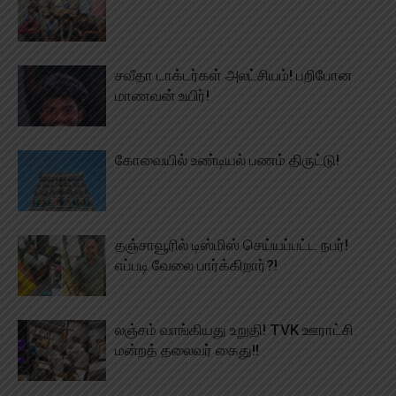
சவீதா டாக்டர்கள் அலட்சியம்! பறிபோன
மாணவன் உயிர்!
கோவையில் உண்டியல் பணம் திருட்டு!
தஞ்சாவூரில் டிஸ்மிஸ் செய்யப்பட்ட நபர்!
எப்படி வேலை பார்க்கிறார்?!
லஞ்சம் வாங்கியது உறுதி! TVK ஊராட்சி
மன்றத் தலைவர் கைது!!