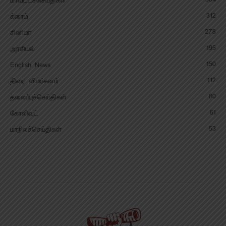
மாவட்டச்செய்திகள்
312
க்ரைம்
278
சினிமா
195
அரசியல்
150
English News
112
திரை விமர்சனம்
80
தலைப்புச்செய்திகள்
61
கோலிவுட்
53
மாநிலச்செய்திகள்