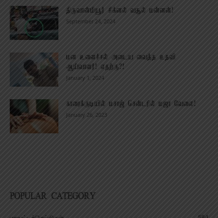
திருவான்மியூர் சிக்னல் வசூல் மன்னன்!
September 24, 2024
மன உளைச்சல் அடைய வைத்த உதவி
ஆய்வாளர்! எதற்கு?!
January 1, 2024
காரைக்குடியில் மசாஜ் சென்டரில் மஜா வேலை!
January 26, 2023
POPULAR CATEGORY
584