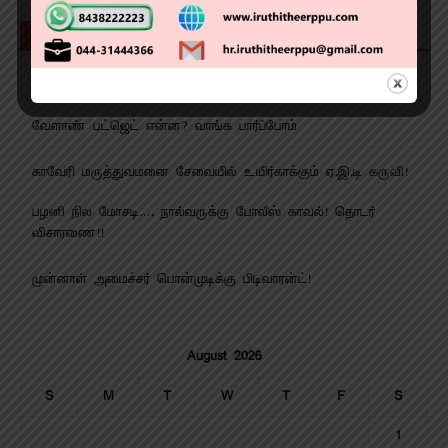
Recent Posts
ஆண்டு விழாவில் சிறப்பான கராத்தே சாகச நிகழ்ச்சி!
வேளாண் பட்ஜெட் என்ன? வாங்க பார்ப்போம்
காவேரி மருத்துவமனை சேவையில் உயிர்காக்கும் ஏ.இ.டி கருவி!
பழனி நில மோசடி…. நால்வருக்கு போலீஸ் காவல்! தொடர்
விசாரணை!!
முன்னாள் அமைச்சர் பொன்முடிக்கு பிடிவாரன்ட்!
August 2026
S
M
T
W
T
F
S
1