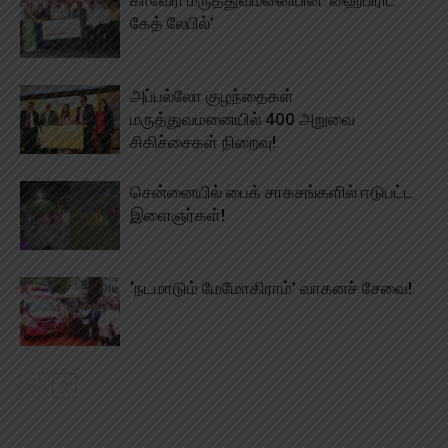
காவேரி மருத்துவமனையின் ‘ஹைபிரிட்
கேத் லேபில்’
அப்பல்லோ குழந்தைகள்
மருத்துவமனையில் 400 அறுவை
சிகிச்சைகள் நிறைவு!
சென்னையில் பைக் சாகசங்களில் ஈடுபட்ட
இளைஞர்கள்!
‘நடமாடும் மேமோகிராம்’ வாகனச் சேவை!