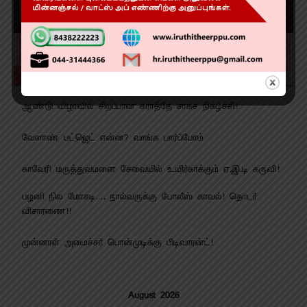
Recent Posts
ஆண்டு விழாவில் சிறப்பான கராத்தே சாகச நிகழ்ச்சி!
வேளாண் பட்ஜெட் என்ன? வாங்க பார்ப்போம்
காவேரி மருத்துவமனை சேவையில் உயிர்காக்கும் ஏ.இ.டி கருவி!
பழனி நில மோசடி…. நால்வருக்கு போலீஸ் காவல்! தொடர்
விசாரணை!!
முன்னாள் அமைச்சர் பொன்முடிக்கு பிடிவாரன்ட்!
August 2026