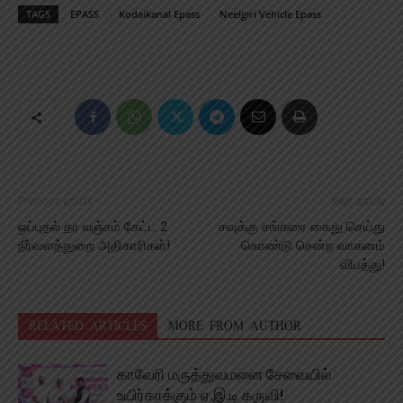
TAGS
EPASS
Kodaikanal Epass
Neelgiri Vehicle Epass
Previous article
Next article
ஒப்புதல் தர லஞ்சம் கேட்ட 2
சவுக்கு சங்கரை கைது செய்து
நீர்வளத்துறை அதிகாரிகள்!
கொண்டு சென்ற வாகனம்
விபத்து!
RELATED ARTICLES
MORE FROM AUTHOR
காவேரி மருத்துவமனை சேவையில்
உயிர்காக்கும் ஏ.இ.டி கருவி!