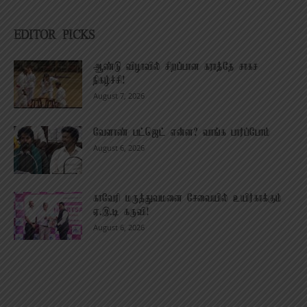
EDITOR PICKS
ஆண்டு விழாவில் சிறப்பான கராத்தே சாகச
நிகழ்ச்சி!
August 7, 2026
வேளாண் பட்ஜெட் என்ன? வாங்க பார்ப்போம்
August 6, 2026
காவேரி மருத்துவமனை சேவையில் உயிர்காக்கும்
ஏ.இ.டி கருவி!
August 6, 2026