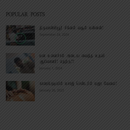
POPULAR POSTS
திருவான்மியூர் சிக்னல் வசூல் மன்னன்!
September 24, 2024
மன உளைச்சல் அடைய வைத்த உதவி
ஆய்வாளர்! எதற்கு?!
January 1, 2024
காரைக்குடியில் மசாஜ் சென்டரில் மஜா வேலை!
January 26, 2023