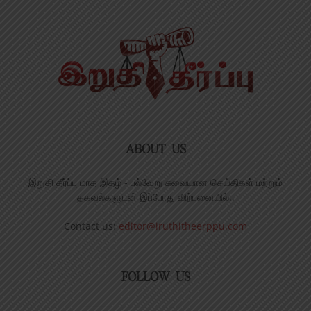
ABOUT US
இறுதி தீர்ப்பு மாத இதழ் - பல்வேறு சுவையான செய்திகள் மற்றும்
தகவல்களுடன் இப்போது விற்பனையில்..
Contact us:
editor@iruthitheerppu.com
FOLLOW US