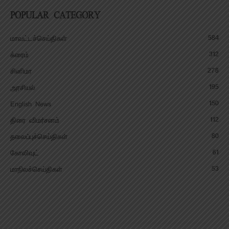
POPULAR CATEGORY
584
மாவட்டச்செய்திகள்
312
க்ரைம்
278
சினிமா
195
அரசியல்
150
English News
112
திரை விமர்சனம்
80
தலைப்புச்செய்திகள்
61
கோலிவுட்
53
மாநிலச்செய்திகள்