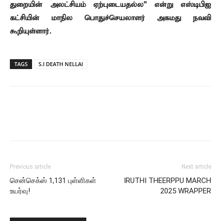
துறையின் அலட்சியம் ஏற்புடையதல்ல” என்று எஸ்டிபிஐ
கட்சியின் மாநில பொதுச்செயலாளர் அகமது நவவி
கூறியுள்ளார்.
TAGS
S.I DEATH NELLAI
Previous article
Next article
சென்செக்ஸ் 1,131 புள்ளிகள்
IRUTHI THEERPPU MARCH
உயர்வு!
2025 WRAPPER