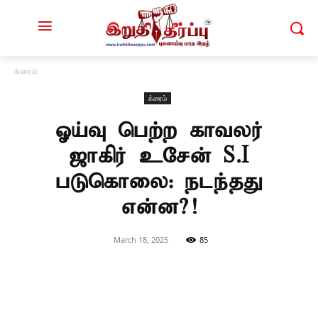
க்ரைம்
க்ரைம்
ஓய்வு பெற்ற காவலர்
ஜாகிர் உசேன் S.I
படுகொலை: நடந்தது
என்ன?!
March 18, 2025
85