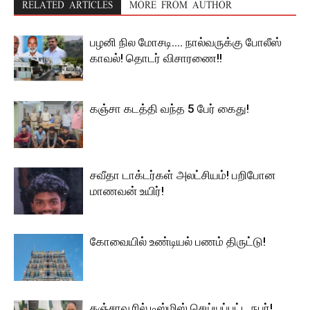
RELATED ARTICLES
MORE FROM AUTHOR
பழனி நில மோசடி…. நால்வருக்கு போலீஸ்
காவல்! தொடர் விசாரணை!!
கஞ்சா கடத்தி வந்த 5 பேர் கைது!
சவீதா டாக்டர்கள் அலட்சியம்! பறிபோன
மாணவன் உயிர்!
கோவையில் உண்டியல் பணம் திருட்டு!
தஞ்சாவூரில் டிஸ்மிஸ் செய்யப்பட்ட நபர்!