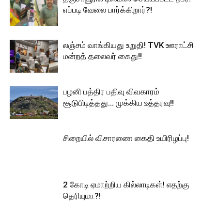
எப்படி வேலை பார்க்கிறார்?!
லஞ்சம் வாங்கியது உறுதி! TVK ஊராட்சி
மன்றத் தலைவர் கைது!!
பழனி பத்திர பதிவு விவகாரம்
சூடுபிடித்தது… முக்கிய உத்தரவு!!
சிறையில் விசாரணை கைதி உயிரிழப்பு!
2 கோடி ஏமாற்றிய கில்லாடிகள்! எதற்கு
தெரியுமா?!