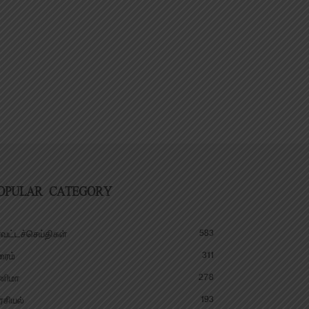
OPULAR CATEGORY
583
வட்டச்செய்திகள்
311
ரைம்
278
னிமா
193
சியல்