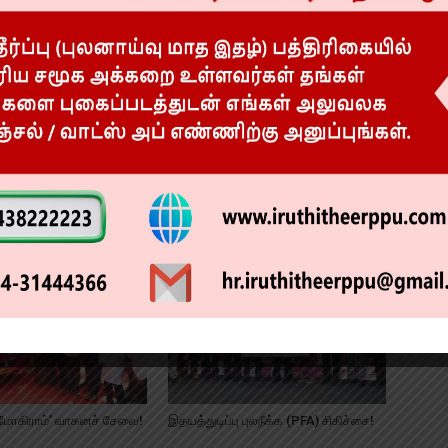
்துவமனையின் ‘ஹைபிரிட்
அப்பல்லோ குழந்தைகள்
மருத்துவமனையில் 400 அறுவை
சிகிச்சைகள் நிறைவு!
ேமோகிராம்’ வாகனச் சேவை!
இதயத்துடிப்பு புலநீக்க (PFA) சிகிச்சை!