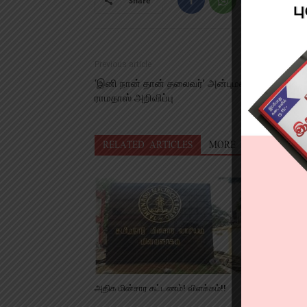
Share
Previous article
‘இனி நான் தான் தலைவர்’ அன்புமணி இல்லை-
ராமதாஸ் அறிவிப்பு
RELATED ARTICLES
MORE FROM AUTHO
அதிக மின்சார கட்டணம்! விளக்கம்!!
நீட் தேர்வு
கடற்கரையில் 