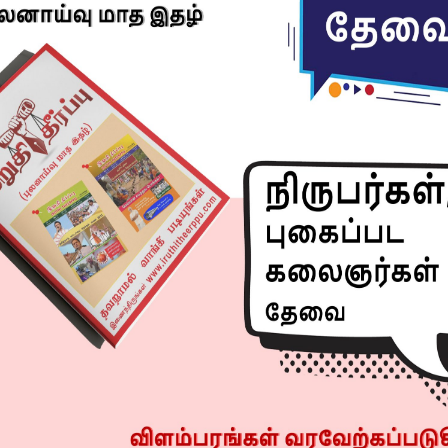
Next article
பாஜக வுடன் கைகோர்த்த அதிமுக!
R
 போராட்டம்! சென்னை மெரினா
EEMAGINE 2026
போலீஸ் பாதுகாப்பு!!