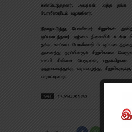
கண்டெடுத்தனர். அவர்கள், அந்த தங்க க
போலீஸாரிடம் வழங்கினர்.
இதையடுத்து, போலீஸார் சிறுமிகள் அள
ஒப்படைத்தனர். ஏழ்மை நிலையில் உள்ள சிற
தங்க காப்பை போலீஸாரிடம் ஒப்படைத்ததை 
அனைத்து தரப்பினரும் சிறுமிகளை வெகுவாக
எஸ்பி சீனிவாச பெருமாள், புதன்கிழமை
அலுவலகத்துக்கு வரவழைத்து, சிறுமிகளுக்கு
பாராட்டினார்.
TAGS
TIRUVALLUR NEWS