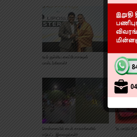
உயர் துல்லிய லைப்போசக்ஷன்
காவேரி மருத
மாஸ்டர்கிளாஸ்!
கேத் லேபில்’
சென்னையில் பைக் சாகசங்களில்
‘நடமாடும் ம
ஈடுபட்ட இளைஞர்கள்!