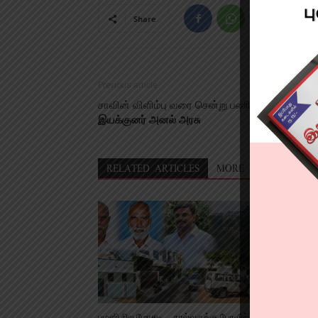
Share
Previous article
சாவின் விளிம்பு வரை சென்று பணியாற்றி உள்ளேன்
இயக்குனர் அனல் அரசு
RELATED ARTICLES
MORE FROM AUTHO
பழனி நில மோசடி…. நால்வருக்கு போலீஸ்
கஞ்சா கடத்தி