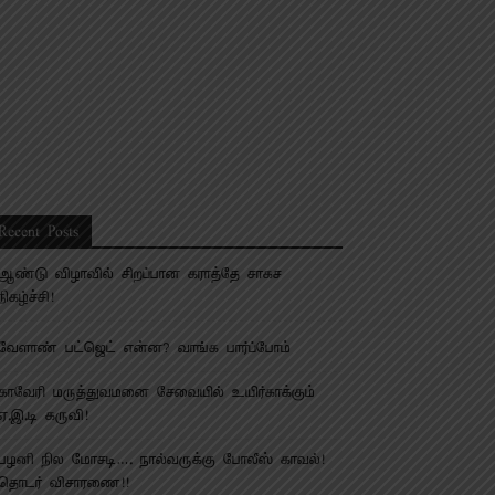
Recent Posts
ஆண்டு விழாவில் சிறப்பான கராத்தே சாகச
நிகழ்ச்சி!
வேளாண் பட்ஜெட் என்ன? வாங்க பார்ப்போம்
காவேரி மருத்துவமனை சேவையில் உயிர்காக்கும்
ஏ.இ.டி கருவி!
பழனி நில மோசடி…. நால்வருக்கு போலீஸ் காவல்!
தொடர் விசாரணை!!