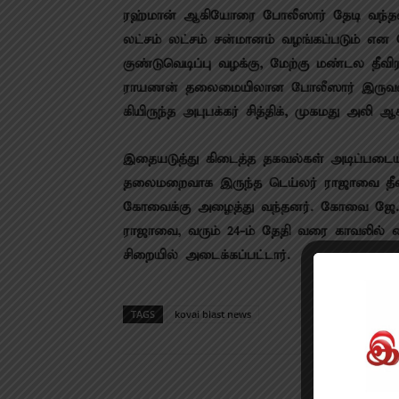
ரஹ்​மான் ஆகியோரை போலீ​ஸார் தேடி வந்​தனர்.
லட்​சம் லட்​சம் சன்​மானம் வழங்​கப்படும் என 
குண்​டு​வெடிப்பு வழக்​கு, மேற்கு மண்டல தீவிர​வாத 
ராயணன் தலை​மையி​லான போலீ​ஸார் இரு​வரை​யும
கி​யிருந்த அபுபக்​கர் சித்​திக், முகமது அ
இதையடுத்து கிடைத்த தகவல்​கள் அடிப்​படை​யில
தலைமறை​வாக இருந்த டெய்​லர் ராஜாவை தீவிர​வ
கோவைக்கு அழைத்து வந்​தனர். கோவை ஜே.எம்​.5-
ராஜாவை, வரும் 24-ம் தேதி வரை காவலில் வைக்
சிறை​யில் அடைக்​கப்​பட்​டார்.
TAGS
kovai blast news