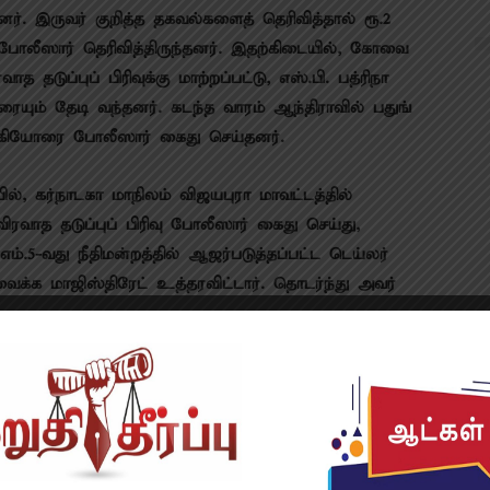
 இரு​வர் குறித்த தகவல்​களைத் தெரி​வித்​தால் ரூ.2
போலீ​ஸார் தெரி​வித்​திருந்​தனர். இதற்​கிடை​யில், கோவை
தடுப்​புப் பிரிவுக்கு மாற்​றப்​பட்​டு, எஸ்​.பி. பத்​ரி​நா​
் தேடி வந்​தனர். கடந்த வாரம் ஆந்​தி​ரா​வில் பதுங்​
லி ஆகியோரை போலீ​ஸார் கைது செய்​தனர்.
், கர்​நாடகா மாநிலம் விஜயபுரா மாவட்​டத்​தில்
ாத தடுப்​புப் பிரிவு போலீ​ஸார் கைது செய்​து,
வது நீதி​மன்​றத்​தில் ஆஜர்​படுத்​தப்​பட்ட டெய்​லர்
க மாஜிஸ்​திரேட் உத்​தர​விட்​டார். தொடர்ந்து அவர்