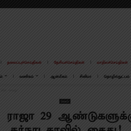
தலைப்புச்செய்திகள்
தேசியச்செய்திகள்
மாநிலச்செய்திகள்
ம்
வணிகம்
ஆன்மீகம்
சினிமா
தொழில்நுட்பம்
ாவில் கைது!
க்ரைம்
் ராஜா 29 ஆண்டுகளுக்க
கர்நாடகாவில் கைது!