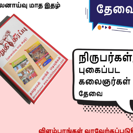
Next article
-
மகனை வைத்து காதலனின் மனைவியை கொன்ற
தாய்!
R
 வந்த 5 பேர் கைது!
சவீதா டாக்டர்கள் அலட்சியம்! பறிபோன