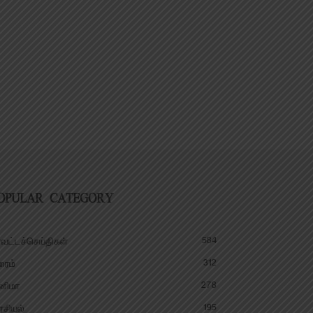
OPULAR CATEGORY
584
வட்டச்செய்திகள்
312
ரைம்
278
னிமா
195
சியல்