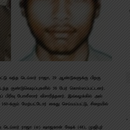
பட்டு வந்த டெய்​லர் ராஜா, 29 ஆண்​டு​களுக்கு பிறகு
்த குண்​டு​வெடிப்​பு​களில் 58 பேர் கொல்​லப்​பட்​டனர்.
ப் பிரிவு போலீ​ஸார் விசா​ரித்​தனர். இவ்​வழக்​கில் அல்​
க்​கும் மேற்​பட்​டோர் கைது செய்​யப்​பட்​டு, சிறை​யில்
« 
 டெய்​லர் ராஜா (எ) ஷாஜ​கான் ஷேக் (48), முஜிபுர்