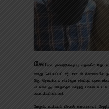
கோ
வை குண்​டு​வெடிப்பு வழக்​கில் தேடப்​
கைது செய்​யப்​பட்​டார். 1998-ல் கோவை​யில் நடந
இது தொடர்​பாக சிபிசிஐடி சிறப்​புப் புல​னாய்​வு
-உம்மா இயக்​கத்​தைச் சேர்ந்த பாஷா உட்பட 160-
அடைக்​கப்​பட்​டனர்.
மேலும், உக்​கடம் பிலால் காலனியைச் சேர்ந்த