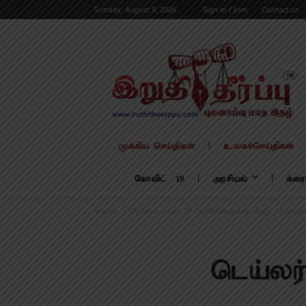
Sunday, August 9, 2026
Sign in / Join
Contact us
முக்கிய செய்திகள்
உலகச்செய்திகள்
கோவிட் – 19
அரசியல்
க்ரை
க்ரைம்
டெய்லர் ராஜா 29 ஆண்டுகளுக்கு பிறகு கர்நாடக
டெய்லர