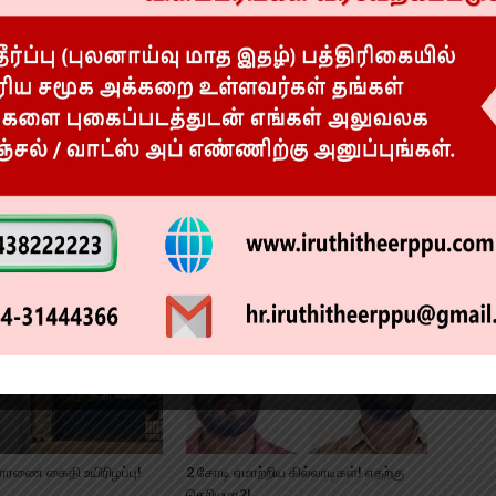
மாணவன் உயிர்!
ிஸ்மிஸ் செய்யப்பட்ட நபர்!
லஞ்சம் வாங்கியது உறுதி! TVK ஊராட்சி
ார்க்கிறார்?!
மன்றத் தலைவர் கைது!!
சாரணை கைதி உயிரிழப்பு!
2 கோடி ஏமாற்றிய கில்லாடிகள்! எதற்கு
தெரியுமா?!