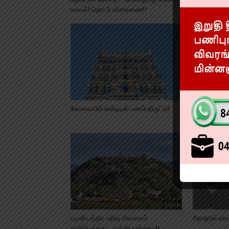
காவல்! தொடர் விசாரணை!!
கோவையில் உண்டியல் பணம் திருட்டு!
தஞ்சாவூரில் ட
எப்படி வேலை ப
பழனி பத்திர பதிவு விவகாரம்
சிறையில் வி
சூடுபிடித்தது… முக்கிய உத்தரவு!!