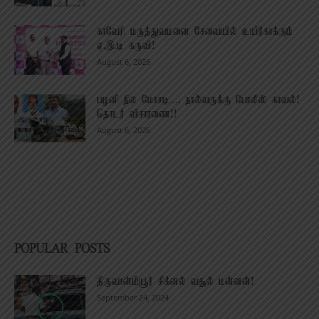
காவேரி மருத்துவமனை சேவையில் உயிர்காக்கும்
ஏ.இ.டி கருவி!
August 6, 2026
பழனி நில மோசடி…. நால்வருக்கு போலீஸ் காவல்!
தொடர் விசாரணை!!
August 6, 2026
POPULAR POSTS
திருவான்மியூர் சிக்னல் வசூல் மன்னன்!
September 24, 2024