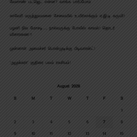
வேளாண் பட்ஜெட் என்ன? வாங்க பார்ப்போம்
காவேரி மருத்துவமனை சேவையில் உயிர்காக்கும் ஏ.இ.டி கருவி!
பழனி நில மோசடி…. நால்வருக்கு போலீஸ் காவல்! தொடர்
விசாரணை!!
முன்னாள் அமைச்சர் பொன்முடிக்கு பிடிவாரன்ட்!
‘அமுக்கரா’ குதிரை பலம் ரகசியம்!
August 2026
S
M
T
W
T
F
S
1
2
3
4
5
6
7
8
9
10
11
12
13
14
15