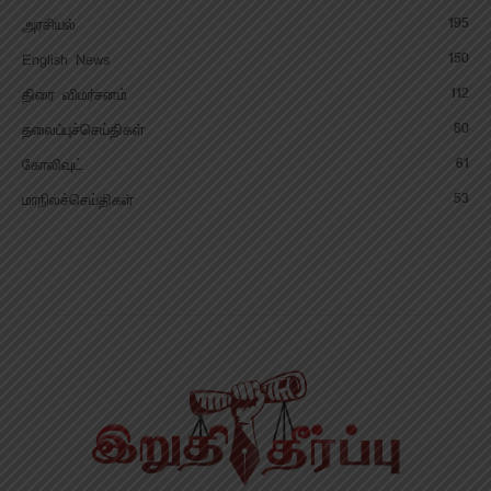
195
அரசியல்
150
English News
112
திரை விமர்சனம்
80
தலைப்புச்செய்திகள்
61
கோலிவுட்
53
மாநிலச்செய்திகள்