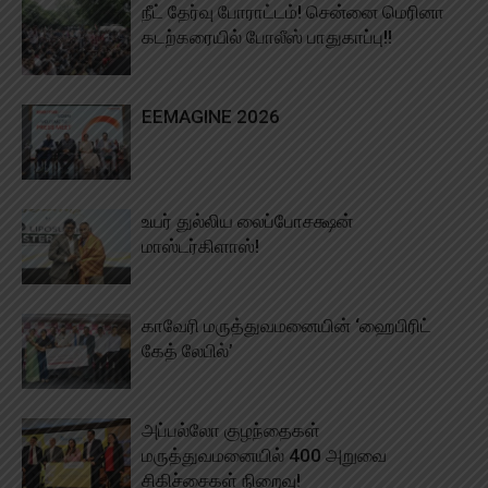
நீட் தேர்வு போராட்டம்! சென்னை மெரினா
கடற்கரையில் போலீஸ் பாதுகாப்பு!!
EEMAGINE 2026
உயர் துல்லிய லைப்போசக்ஷன்
மாஸ்டர்கிளாஸ்!
காவேரி மருத்துவமனையின் ‘ஹைபிரிட்
கேத் லேபில்’
அப்பல்லோ குழந்தைகள்
மருத்துவமனையில் 400 அறுவை
சிகிச்சைகள் நிறைவு!