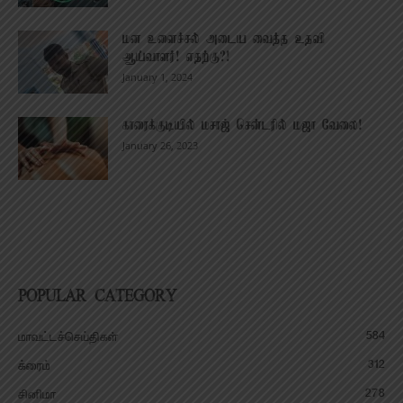
மன உளைச்சல் அடைய வைத்த உதவி
ஆய்வாளர்! எதற்கு?!
January 1, 2024
காரைக்குடியில் மசாஜ் சென்டரில் மஜா வேலை!
January 26, 2023
POPULAR CATEGORY
584
மாவட்டச்செய்திகள்
312
க்ரைம்
278
சினிமா