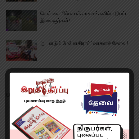
சென்னையில் பைக் சாகசங்களில் ஈடுபட்ட
இளைஞர்கள்!
‘நடமாடும் மேமோகிராம்’ வாகனச் சேவை!
LEAVE A REPLY