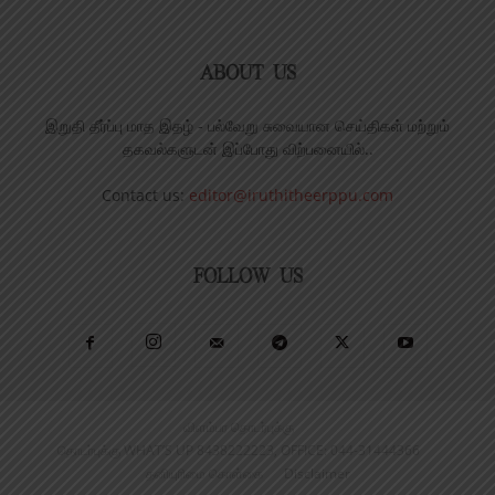
ABOUT US
இறுதி தீர்ப்பு மாத இதழ் - பல்வேறு சுவையான செய்திகள் மற்றும்
தகவல்களுடன் இப்போது விற்பனையில்..
Contact us:
editor@iruthitheerppu.com
FOLLOW US
விளம்பர தொடர்புக்கு
தொடர்புக்கு WHAT’S UP 8438222223, OFFICE: 044-31444366
தனியுரிமை கொள்கை
Disclaimer