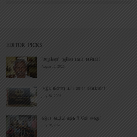
EDITOR PICKS
‘அமுக்கரா’ குதிரை பலம் ரகசியம்!
August 3, 2026
அதிக மின்சார கட்டணம்! விளக்கம்!!
July 30, 2026
கஞ்சா கடத்தி வந்த 5 பேர் கைது!
July 30, 2026