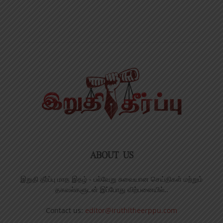
ABOUT US
இறுதி தீர்ப்பு மாத இதழ் - பல்வேறு சுவையான செய்திகள் மற்றும்
தகவல்களுடன் இப்போது விற்பனையில்..
Contact us:
editor@iruthitheerppu.com