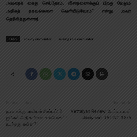
அவரைக் கைது செய்தோம். விசாரணைக்குப் பிறகு மேலும்
அதிகத் தகவல்களை வெளியிடுவோம்” என்று அவர்
தெரிவித்துள்ளார்.
TAGS
rowdy encounter
seizing raja encounter
Previous article
Next article
நடிகைக்கு பாலியல் சீண்டல்: 3
Vettaiyan Review: வேட்டையன்
ஐபிஎஸ் அதிகாரிகள் சஸ்பெண்ட்!
விமர்சனம் RATING 3.8/5
நடந்தது என்ன?!