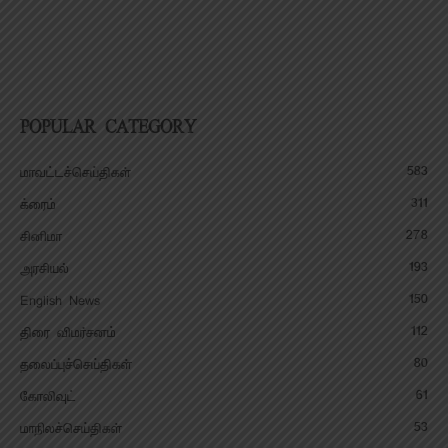
POPULAR CATEGORY
583
மாவட்டச்செய்திகள்
311
க்ரைம்
278
சினிமா
193
அரசியல்
150
English News
112
திரை விமர்சனம்
80
தலைப்புச்செய்திகள்
61
கோலிவுட்
53
மாநிலச்செய்திகள்