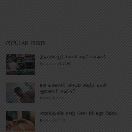
POPULAR POSTS
திருவான்மியூர் சிக்னல் வசூல் மன்னன்!
September 24, 2024
மன உளைச்சல் அடைய வைத்த உதவி
ஆய்வாளர்! எதற்கு?!
January 1, 2024
காரைக்குடியில் மசாஜ் சென்டரில் மஜா வேலை!
January 26, 2023