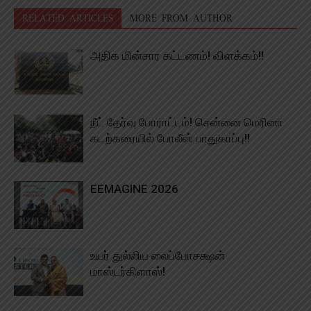
RELATED ARTICLES
MORE FROM AUTHOR
அதிக மின்சார கட்டணம்! விளக்கம்!!
நீட் தேர்வு போராட்டம்! சென்னை மெரினா
கடற்கரையில் போலீஸ் பாதுகாப்பு!!
EEMAGINE 2026
உயர் துல்லிய லைப்போசக்ஷன்
மாஸ்டர்கிளாஸ்!