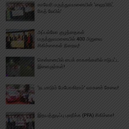
காவேரி மருத்துவமனையின் ‘ஹைபிரிட்
கேத் லேபில்’
அப்பல்லோ குழந்தைகள்
மருத்துவமனையில் 400 அறுவை
சிகிச்சைகள் நிறைவு!
சென்னையில் பைக் சாகசங்களில் ஈடுபட்ட
இளைஞர்கள்!
‘நடமாடும் மேமோகிராம்’ வாகனச் சேவை!
இதயத்துடிப்பு புலநீக்க (PFA) சிகிச்சை!