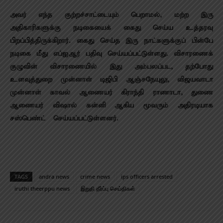
அவர் எந்த குற்றச்சாட்டையும் பெறாமல், மற்ற இரு
அதிகாரிகளுக்கு நடிகையைக் கைது செய்ய உத்தரவு
பிறப்பித்திருக்கிறார். கைது செய்த இரு நாட்களுக்குப் பின்பே
நடிகை மீது எப்ஐஆர் பதிவு செய்யப்பட்டுள்ளது.
விசாரணைக்
குழுவின் விசாரணையில் இது அம்பலப்பட, தற்போது
உளவுத்துறை முன்னாள் டிஜிபி ஆஞ்சநேயுலு, விஜயவாடா
முன்னாள் காவல் ஆணையர் கிராந்தி ராணாடா, துணை
ஆணையர் விஷால் கன்னி ஆகிய மூவரும் அதிரடியாக
சஸ்பெண்ட் செய்யப்பட்டுள்ளனர்.
TAGS
andra news
crime news
ips officers arrested
iruthi theerppu news
இறுதி தீர்ப்பு செய்திகள்