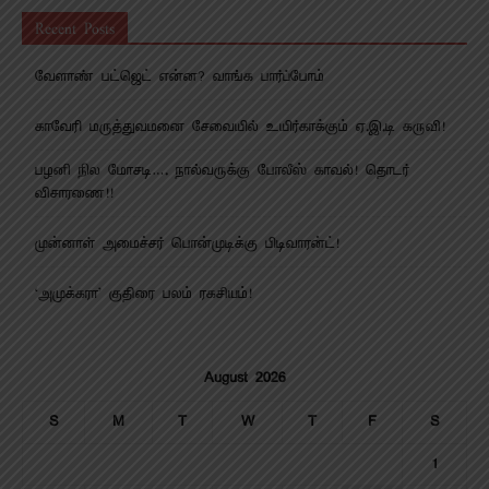
Recent Posts
வேளாண் பட்ஜெட் என்ன? வாங்க பார்ப்போம்
காவேரி மருத்துவமனை சேவையில் உயிர்காக்கும் ஏ.இ.டி கருவி!
பழனி நில மோசடி…. நால்வருக்கு போலீஸ் காவல்! தொடர்
விசாரணை!!
முன்னாள் அமைச்சர் பொன்முடிக்கு பிடிவாரன்ட்!
‘அமுக்கரா’ குதிரை பலம் ரகசியம்!
August 2026
S
M
T
W
T
F
S
1