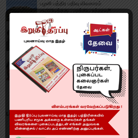
பழனி பத்திர பதிவு விவகாரம்
சூடுபிடித்தது… முக்கிய உத்தரவு!!
சிறையில் விசாரணை கைதி உயிரிழப்பு!
2 கோடி ஏமாற்றிய கில்லாடிகள்! எதற்கு
தெரியுமா?!
LEAVE A REPLY