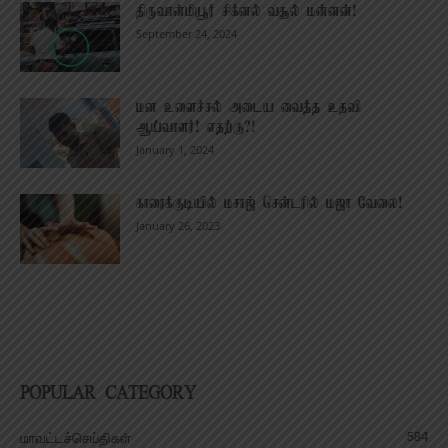
திருவான்மியூர் சிக்னல் வசூல் மன்னன்!
September 24, 2024
மன உளைச்சல் அடைய வைத்த உதவி
ஆய்வாளர்! எதற்கு?!
January 1, 2024
காரைக்குடியில் மசாஜ் சென்டரில் மஜா வேலை!
January 26, 2023
POPULAR CATEGORY
584
மாவட்டச்செய்திகள்