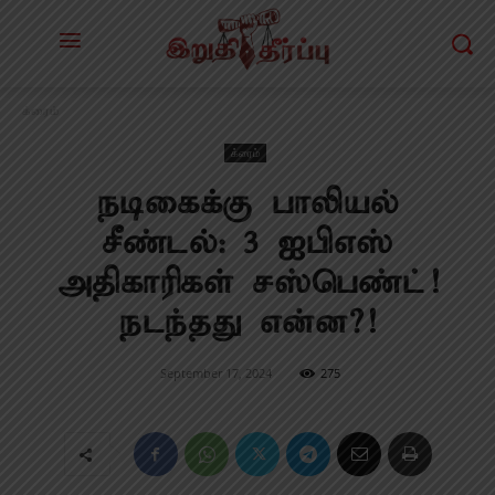
க்ரைம்
க்ரைம்
நடிகைக்கு பாலியல்
சீண்டல்: 3 ஐபிஎஸ்
அதிகாரிகள் சஸ்பெண்ட்!
நடந்தது என்ன?!
September 17, 2024
275