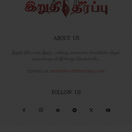
ABOUT US
இறுதி தீர்ப்பு மாத இதழ் - பல்வேறு சுவையான செய்திகள் மற்றும்
தகவல்களுடன் இப்போது விற்பனையில்..
Contact us:
editor@iruthitheerppu.com
FOLLOW US