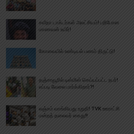
சவீதா டாக்டர்கள் அலட்சியம்! பறிபோன
மாணவன் உயிர்!
கோவையில் உண்டியல் பணம் திருட்டு!
தஞ்சாவூரில் டிஸ்மிஸ் செய்யப்பட்ட நபர்!
எப்படி வேலை பார்க்கிறார்?!
லஞ்சம் வாங்கியது உறுதி! TVK ஊராட்சி
மன்றத் தலைவர் கைது!!