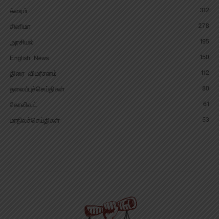
312
க்ரைம்
278
சினிமா
195
அரசியல்
150
English News
112
திரை விமர்சனம்
80
தலைப்புச்செய்திகள்
61
கோலிவுட்
53
மாநிலச்செய்திகள்