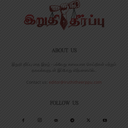
ABOUT US
இறுதி தீர்ப்பு மாத இதழ் - பல்வேறு சுவையான செய்திகள் மற்றும்
தகவல்களுடன் இப்போது விற்பனையில்..
Contact us:
editor@iruthitheerppu.com
FOLLOW US