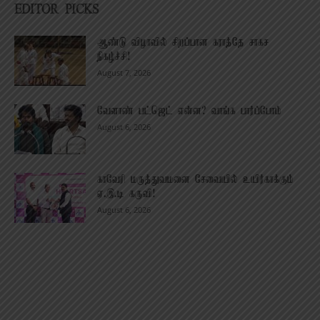
EDITOR PICKS
ஆண்டு விழாவில் சிறப்பான கராத்தே சாகச
நிகழ்ச்சி!
August 7, 2026
வேளாண் பட்ஜெட் என்ன? வாங்க பார்ப்போம்
August 6, 2026
காவேரி மருத்துவமனை சேவையில் உயிர்காக்கும்
ஏ.இ.டி கருவி!
August 6, 2026