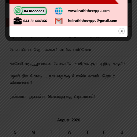
Recent Posts
ஆண்டு விழாவில் சிறப்பான கராத்தே சாகச நிகழ்ச்சி!
வேளாண் பட்ஜெட் என்ன? வாங்க பார்ப்போம்
காவேரி மருத்துவமனை சேவையில் உயிர்காக்கும் ஏ.இ.டி கருவி!
பழனி நில மோசடி…. நால்வருக்கு போலீஸ் காவல்! தொடர்
விசாரணை!!
முன்னாள் அமைச்சர் பொன்முடிக்கு பிடிவாரன்ட்!
August 2026
S
M
T
W
T
F
S