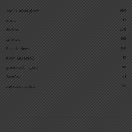
584
மாவட்டச்செய்திகள்
312
க்ரைம்
278
சினிமா
195
அரசியல்
150
English News
112
திரை விமர்சனம்
80
தலைப்புச்செய்திகள்
61
கோலிவுட்
53
மாநிலச்செய்திகள்