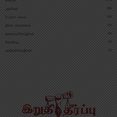
279
சினிமா
195
அரசியல்
150
English News
113
திரை விமர்சனம்
80
தலைப்புச்செய்திகள்
61
கோலிவுட்
53
மாநிலச்செய்திகள்