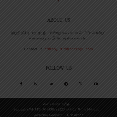
ABOUT US
இறுதி தீர்ப்பு மாத இதழ் - பல்வேறு சுவையான செய்திகள் மற்றும்
தகவல்களுடன் இப்போது விற்பனையில்..
Contact us:
editor@iruthitheerppu.com
FOLLOW US
விளம்பர தொடர்புக்கு
தொடர்புக்கு WHAT’S UP 8438222223, OFFICE: 044-31444366
தனியுரிமை கொள்கை
Disclaimer