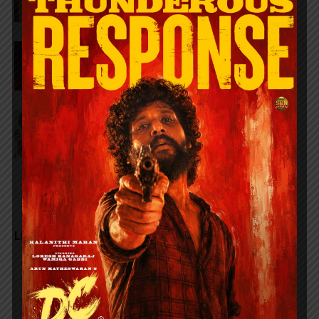
லீடர் விமர்சனம் RATING 3/5
‘உயிருள்ளவரை உஷா’ விமர்சனம் RATING
3.9/5
LEAVE A REPLY