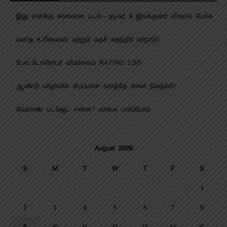
இது எனக்கு சவாலான படம்- நடிகர் & இயக்குனர் விஷால் பேச்சு
மனித உரிமைகள் மற்றும் மதச் சுதந்திர மாநாடு!
போட்டோகிராபர் விமர்சனம் RATING 2.9/5
ஆண்டு விழாவில் சிறப்பான கராத்தே சாகச நிகழ்ச்சி!
வேளாண் பட்ஜெட் என்ன? வாங்க பார்ப்போம்
August 2026
S
M
T
W
T
F
S
1
2
3
4
5
6
7
8