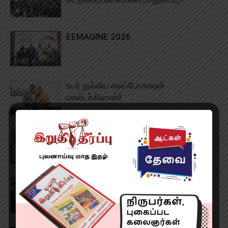
EEMAGINE 2026
உயர் துல்லிய லைப்போசக்ஷன்
மாஸ்டர்கிளாஸ்!
காவேரி மருத்துவமனையின் ‘ஹைபிரிட்
கேத் லேபில்’
அப்பல்லோ குழந்தைகள்
மருத்துவமனையில் 400 அறுவை
சிகிச்சைகள் நிறைவு!