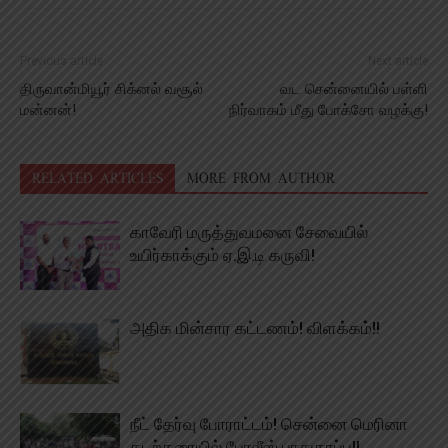
Previous article
Next article
திருவான்மியூர் சிக்னல் வசூல்
வட சென்னையில் பள்ளி
மன்னன்!
நிர்வாகம் மீது போக்சோ வழக்கு!
RELATED ARTICLES
MORE FROM AUTHOR
காவேரி மருத்துவமனை சேவையில்
உயிர்காக்கும் ஏ.இ.டி கருவி!
அதிக மின்சார கட்டணம்! விளக்கம்!!
நீட் தேர்வு போராட்டம்! சென்னை மெரினா
கடற்கரையில் போலீஸ் பாதுகாப்பு!!