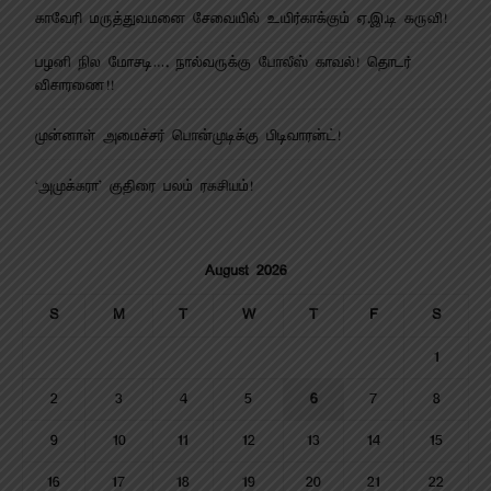
காவேரி மருத்துவமனை சேவையில் உயிர்காக்கும் ஏ.இ.டி கருவி!
பழனி நில மோசடி…. நால்வருக்கு போலீஸ் காவல்! தொடர்
விசாரணை!!
முன்னாள் அமைச்சர் பொன்முடிக்கு பிடிவாரன்ட்!
‘அமுக்கரா’ குதிரை பலம் ரகசியம்!
August 2026
S
M
T
W
T
F
S
1
2
3
4
5
6
7
8
9
10
11
12
13
14
15
16
17
18
19
20
21
22