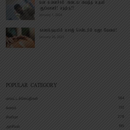
மன உளைச்சல் அடைய வைத்த உதவி
ஆய்வாளர்! எதற்கு?!
January 1, 2024
காரைக்குடியில் மசாஜ் சென்டரில் மஜா வேலை!
January 26, 2023
POPULAR CATEGORY
584
மாவட்டச்செய்திகள்
312
க்ரைம்
278
சினிமா
195
அரசியல்