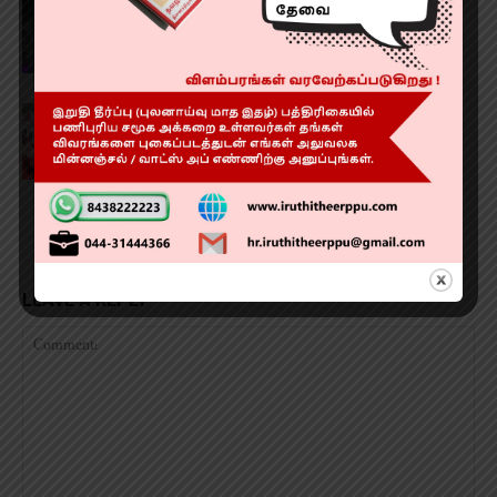
சென்னையில் பைக் சாகசங்களில் ஈடுபட்ட
இளைஞர்கள்!
‘நடமாடும் மேமோகிராம்’ வாகனச் சேவை!
LEAVE A REPLY