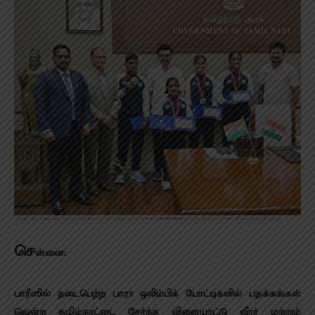
செ
ன்னை:
பாரீஸில் நடைபெற்ற பாரா ஒலிம்பிக் போட்டிகளில் பதக்கங்கள்
வென்ற தமிழ்நாட்டை சேர்ந்த விளையாட்டு வீரர் மற்றும்