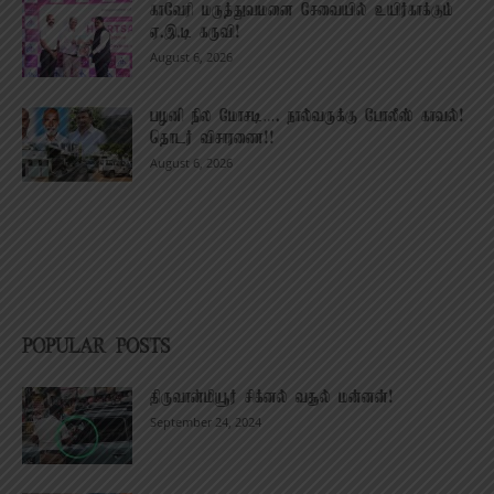
காவேரி மருத்துவமனை சேவையில் உயிர்காக்கும்
ஏ.இ.டி கருவி!
August 6, 2026
பழனி நில மோசடி…. நால்வருக்கு போலீஸ் காவல்!
தொடர் விசாரணை!!
August 6, 2026
POPULAR POSTS
திருவான்மியூர் சிக்னல் வசூல் மன்னன்!
September 24, 2024