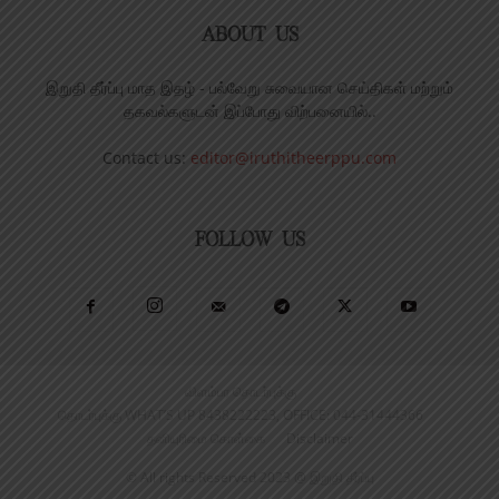
ABOUT US
இறுதி தீர்ப்பு மாத இதழ் - பல்வேறு சுவையான செய்திகள் மற்றும்
தகவல்களுடன் இப்போது விற்பனையில்..
Contact us:
editor@iruthitheerppu.com
FOLLOW US
விளம்பர தொடர்புக்கு
தொடர்புக்கு WHAT’S UP 8438222223, OFFICE: 044-31444366
தனியுரிமை கொள்கை
Disclaimer
© All rights Reserved 2023 @ இறுதி தீர்ப்பு