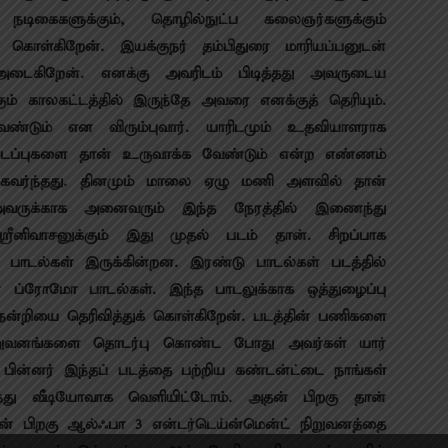
, நடிகைகளுக்கும், தொழில்நுட்ப கலைஞர்களுக்கும்
க் கொள்கிறேன். இயக்குநர் தம்பிதுரை மாரியப்பனுடன்
 அடைகிறேன். எனக்கு அவரிடம் பிடித்தது அவருடைய
ும் காலகட்டத்தில் இருந்தே அவரை எனக்குத் தெரியும்.
ண்டும் என விரும்புவார். யாரிடமும் உதவியாளராக
டைப்புகளை தான் உருவாக்க வேண்டும் என்ற எண்ணம்
 கவர்ந்தது. தினமும் மாலை ஏழு மணி அளவில் தான்
அவருக்காக அனைவரும் இந்த நேரத்தில் இணைந்து
்ரீனிவாசனுக்கும் இது முதல் படம் தான். சிறப்பாக
கு பாடல்கள் இருக்கின்றன. இரண்டு பாடல்கள் படத்தில்
 ப்ரோமோ பாடல்கள். இந்த பாடலுக்காக ஒத்துழைப்பு
நன்றியை தெரிவித்துக் கொள்கிறேன். படத்தின் பணிகளை
க நிறுவனங்களை தொடர்பு கொண்ட போது அவர்கள் யார்
. பின்னர் இந்தப் படத்தை பற்றிய கண்டன்ட்டை நாங்கள்
்ந்து வீடியோவாக வெளியிட்டோம். அதன் பிறகு தான்
ன் பிறகு ஆல்ஃபா 3 என்டர்டெய்ன்மென்ட் நிறுவனத்தை