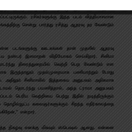
். அவர் இப்படத்தை 21ம் தேதி திரையரங்குகளில்
ு ஆந்தாலஜி மூவி. மூன்று கதை, மூன்று களங்கள். இவை
ட்டிருக்கும். ரசிகர்களுக்கு இந்த படம் வித்தியாசமான
்திற்கு சென்று பார்த்து ரசித்து ஆதரவு தர வேண்டும்
 ”சின்ன படங்களுக்கு ஊடகங்கள் தான் முதலில் ஆதரவு
டைய நண்பர் இளமாறன் விநியோகம் செய்கிறார். சினிமா
டர்ந்து திரைத்துறையில் வெற்றி பெற வேண்டும் என
றையாக இருந்தாலும் முதல்முறையாக பணியாற்றும் போது
ும். அதிலும் சினிமாவில் இத்தகைய அனுபவம் அதிகமாக
படாமல் தொடர்ந்து பயணித்தால், அந்த ட்ராமா அனுபவம்
்படம் பெரிய வெற்றியை பெற்று இதில் நடித்திருக்கும்
ம் தொழில்நுட்ப கலைஞர்களுக்கும் சிறந்த எதிர்காலத்தை
ிறேன்,” என்றார்.
இந்த நிகழ்வு எனக்கு மிகவும் ஸ்பெஷல் ஆனது. என்னை