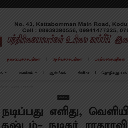
தலைப்புச்செய்திகள்
தேசியச்செய்திகள்
மாநிலச்செய்திகள்
ம்
வணிகம்
ஆன்மீகம்
சினிமா
தொழில்நுட்பம்
ஷ்டம்- நடிகர் ராதாரவி
சினிமா
 நடிப்பது எளிது, வெளிய
கஷ்டம்- நடிகர் ராதாரவி