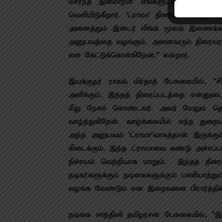
சேர்ந்த இளமாறன் எங்களுடன் இணைந்தார
வெளியிடுகிறார். ‘ட்ராமா’ திரைப்படம் ஒர
அனைத்தும் இன்டர் லிங்க் மூலம் இணைக்கப்ப
அனுபவத்தை வழங்கும். அனைவரும் திரையரங்கத
என கேட்டுக்கொள்கிறேன்,” என்றார்.
இயக்குநர் ராகவ் மிர்தாத் பேசுகையில்,
அளிக்கும். இந்தத் திரைப்படத்தை என்னு
மீது நேசம் கொண்டவர். அவர் மேலும் தொ
வாழ்த்துகிறேன். வாழ்க்கையில் எந்த து
அந்த அனுபவம் ‘ட்ராமா’வாகத்தான் இருக்க
கிடைக்கும். இந்த ட்ராமாவை கண்டு அச்சப்
நிச்சயம் வெற்றியாக மாறும். இந்தத் திரைப
நடிகர்களுக்கும் நடிகைகளுக்கும் பணியாற்று
வழங்க வேண்டும் என இறைவனை பிரார்த்திக்க
நடிகை சாந்தினி தமிழரசன் பேசுகையில், ”