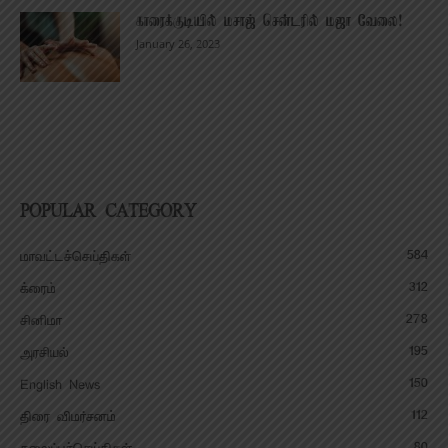
காரைக்குடியில் மசாஜ் சென்டரில் மஜா வேலை!
January 26, 2023
POPULAR CATEGORY
584
மாவட்டச்செய்திகள்
312
க்ரைம்
278
சினிமா
195
அரசியல்
150
English News
112
திரை விமர்சனம்
80