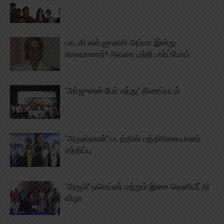
பாடகி எஸ்.ஜானகி அம்மா இன்று
காலமானார்! அவரை பற்றி பார்ப்போம்
‘அர்ஜுனன் பேர் பத்து’ திரைப்படம்
‘அருள்வான்’ படத்தின் பத்திரிகையாளர்
சந்திப்பு
‘அரூபி’ டிரெய்லர் மற்றும் இசை வெளியீட்டு
விழா