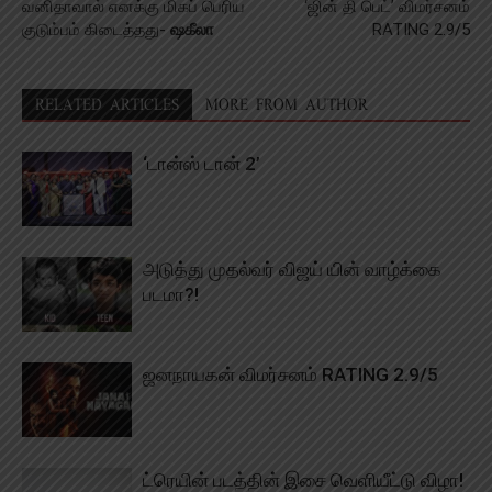
வனிதாவால் எனக்கு மிகப் பெரிய
‘ஜின் தி பெட்’ விமர்சனம்
குடும்பம் கிடைத்தது-
ஷகீலா
RATING 2.9/5
RELATED ARTICLES
MORE FROM AUTHOR
‘டான்ஸ் டான் 2’
அடுத்து முதல்வர் விஜய் யின் வாழ்க்கை
படமா?!
ஜனநாயகன் விமர்சனம் RATING 2.9/5
ட்ரெயின் படத்தின் இசை வெளியீட்டு விழா!