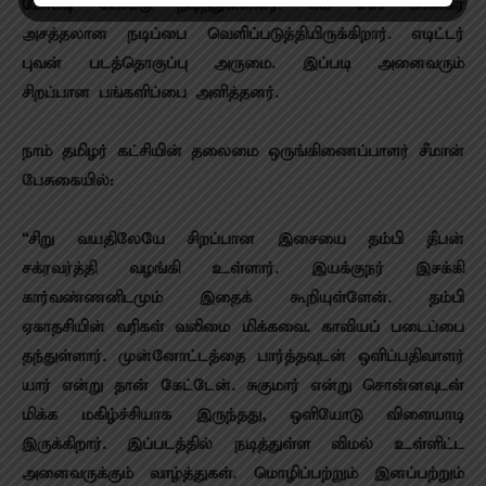
போட்டி போட்டு நடித்துள்ளனர். எம் எஸ் பாஸ்கர்
அசத்தலான நடிப்பை வெளிப்படுத்தியிருக்கிறார். எடிட்டர்
புவன் படத்தொகுப்பு அருமை. இப்படி அனைவரும்
சிறப்பான பங்களிப்பை அளித்தனர்.
நாம் தமிழர் கட்சியின் தலைமை ஒருங்கிணைப்பாளர் சீமான்
பேசுகையில்:
“சிறு வயதிலேயே சிறப்பான இசையை தம்பி தீபன்
சக்ரவர்த்தி வழங்கி உள்ளார். இயக்குநர் இசக்கி
கார்வண்ணனிடமும் இதைக் கூறியுள்ளேன். தம்பி
ஏகாதசியின் வரிகள் வலிமை மிக்கவை. காவியப் படைப்பை
தந்துள்ளார். முன்னோட்டத்தை பார்த்தவுடன் ஒளிப்பதிவாளர்
யார் என்று தான் கேட்டேன். சுகுமார் என்று சொன்னவுடன்
மிக்க மகிழ்ச்சியாக இருந்தது, ஒளியோடு விளையாடி
இருக்கிறார். இப்படத்தில் நடித்துள்ள விமல் உள்ளிட்ட
அனைவருக்கும் வாழ்த்துகள். மொழிப்பற்றும் இனப்பற்றும்