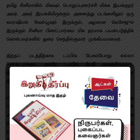
தமிழ் சினிமாவில் மிகவும் பொறுப்புணர்ச்சி மிக்க இயக்குந‌ர்
அவர். அவர் இயக்கியிருக்கும் அனைத்து படங்களிலும் ஒரு
கமர்ஷியல் வேல்யூவும் இருக்கும், அழகான மெசேஜும்
இருக்கும் சினிமா பிளாட்பார்மை மிக தரமாக பயன்படுத்திக்
கொள்பவர்களில் துரை செந்தில்குமார் முக்கியமானவர்.‌
இந்தப் படத்திற்காக டப்பிங் பேசும்போது எல்லா
கேரக்டருக்கும் அவரே டப்பிங் பேசி வைத்திருந்தார்.
இதுதான் எனக்கு வேண்டும் என்பதில் அவ்வளவு தெளிவாக
இருந்தார்.‌ இதை இங்கு யாரும் செய்ய மாட்டார்கள்.‌
எல்லோரும் லெஜெண்ட் சரவணனின் மற்றொரு முகத்தை
பார்த்திருக்க மாட்டார்கள், படப்பிடிப்பு தளத்தில் நான்
அவருடன் பணியாற்றிய காட்சிகளில் அவரின் சிறந்த
நகைச்சுவை உணர்வு கலந்த பேச்சை கேட்டு
ரசித்திருக்கிறேன்.‌ வாழ்க்கையைப் பற்றிய பெரிய
கண்ணோட்டத்தை அவர் எப்போதும் வைத்திருக்கிறார்.