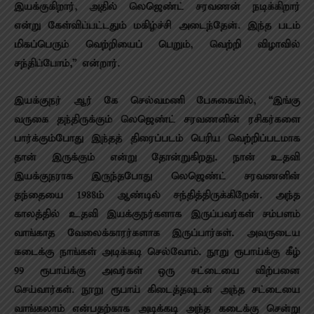
இயக்குகிறார், அதில் லெஜெண்ட் சரவணன் நடிக்கிறார்
என்று கேள்விப்பட்டதும் மகிழ்ச்சி அடைந்தேன். இந்த படம்
மிகப்பெரும் வெற்றியைப் பெறும், வெற்றி விழாவில்
சந்திப்போம்,” என்றார்.
இயக்குநர் ஆர் கே செல்வமணி பேசுகையில், “இங்கு
வருகை தந்திருக்கும் லெஜெண்ட் சரவணனின் ரசிகர்களை
பார்க்கும்போது இந்தத் திரைப்படம் பெரிய வெற்றிப்படமாக
தான் இருக்கும் என்று தோன்றுகிறது. நான் உதவி
இயக்குந‌ராக இருந்தபோது லெஜெண்ட் சரவணனின்
தந்தையை 1988ம் ஆண்டில் சந்தித்திருக்கிறேன். அந்த
காலத்தில் உதவி இயக்குந‌ர்களாக இருப்பவர்கள் சம்பளம்
வாங்காத வேலைக்காரர்களாக இருப்பார்கள். அவருடைய
கடைக்கு நாங்கள் அடிக்கடி செல்வோம். நூறு ரூபாய்க்கு கீழ்
99 ரூபாய்க்கு அவர்கள் ஒரு சட்டையை விற்பனை
செய்வார்கள். நூறு ரூபாய் கிடைத்தவுடன் அந்த சட்டையை
வாங்கலாம் என்பதற்காக அடிக்கடி அந்த கடைக்கு சென்று