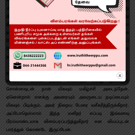
அதை அவர் தொடர்ந்து பின்பற்றுகிறார். அவருக்கு இது
இரண்டாவது படம், நிச்சயமாக அவர் சினிமாவில் தொடர்ந்து
இருப்பார், நிறைய படங்களில் நடிப்பார். அவருடைய
தயாரிப்பு மூலம் நிறைய இயக்குநர்களுக்கு வாய்ப்பளிக்க
வேண்டும் என்று சொல்லி இருக்கிறார். அவரைப்
போன்றதொரு தொலைநோக்கு பார்வை கொண்ட ஒருவர்
தமிழ் சினிமாவுக்கு அவசியம் தேவை,” என்றார்.
நடிகர் வி டி வி கணேஷ் பேசுகையில், “லெஜெண்ட்
சரவணன் உடன் நடிக்க வேண்டும் என்று இயக்குந‌ர்
சொன்னவுடன் நான் மிகவும் மகிழ்ச்சி அடைந்தேன்.
ஏனென்றால் எனக்கு அவரையும் அவருடைய நடிப்பையும்
மிகவும் பிடிக்கும். அவர் நிறைய பேரை வசீகரித்திருக்கிறார்.
அப்போதெல்லாம் இந்த மனிதர் எப்படி இவ்வளவு
பிரம்மாண்டமாக விளம்பரப்படுத்துகிறார் என வியப்புடன்
பார்த்துக் கொண்டே இருப்பேன்.