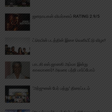
ஜனநாயகன் விமர்சனம் RATING 2.9/5
ட்ரெயின் படத்தின் இசை வெளியீட்டு விழா!
பாடகி எஸ்.ஜானகி அம்மா இன்று
காலமானார்! அவரை பற்றி பார்ப்போம்
‘அர்ஜுனன் பேர் பத்து’ திரைப்படம்