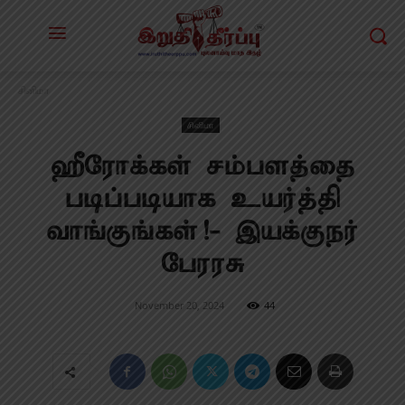
சினிமா
சினிமா
ஹீரோக்கள் சம்பளத்தை
படிப்படியாக உயர்த்தி
வாங்குங்கள்!- இயக்குநர்
பேரரசு
November 20, 2024
44