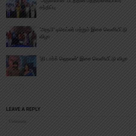
‘அருள்வான்’ படத்தின் பத்திரிகையாளர்
சந்திப்பு
‘அரூபி’ டிரெய்லர் மற்றும் இசை வெளியீட்டு
விழா
‘தி டார்க் ஹெவன்’ இசை வெளியீட்டு விழா
LEAVE A REPLY