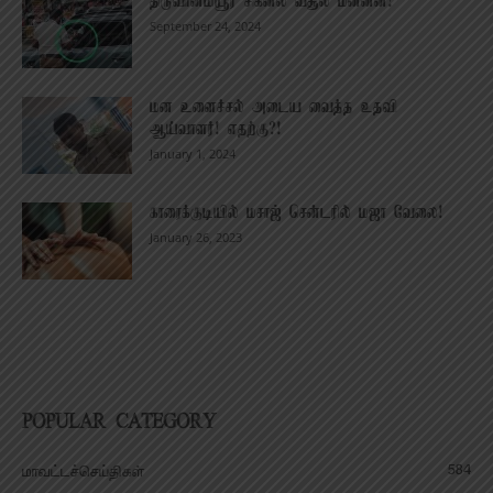
திருவான்மியூர் சிக்னல் வசூல் மன்னன்!
September 24, 2024
மன உளைச்சல் அடைய வைத்த உதவி
ஆய்வாளர்! எதற்கு?!
January 1, 2024
காரைக்குடியில் மசாஜ் சென்டரில் மஜா வேலை!
January 26, 2023
POPULAR CATEGORY
584
மாவட்டச்செய்திகள்