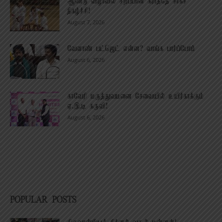
ஆண்டு விழாவில் சிறப்பான கராத்தே சாகச
நிகழ்ச்சி!
August 7, 2026
வேளாண் பட்ஜெட் என்ன? வாங்க பார்ப்போம்
August 6, 2026
காவேரி மருத்துவமனை சேவையில் உயிர்காக்கும்
ஏ.இ.டி கருவி!
August 6, 2026
POPULAR POSTS