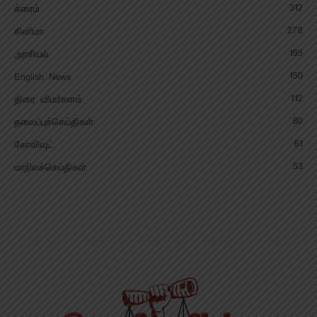
312
க்ரைம்
278
சினிமா
195
அரசியல்
150
English News
112
திரை விமர்சனம்
80
தலைப்புச்செய்திகள்
61
கோலிவுட்
53
மாநிலச்செய்திகள்