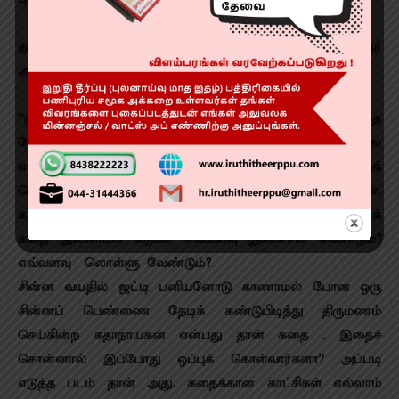
தமிழ்த் திரைப்பட இயக்குநர்கள் சங்கத் தலைவர் இயக்குநர்
ஆர். வி உதயகுமார் பேசும்போது,
“ஒரு நல்ல படத்திற்குக் கதை வேண்டும், நல்ல கதை
வேண்டும் என்கிறார்கள். ஆனால் அது தேவையில்லை
என்பேன். ஏனென்றால் ஒரு மொக்கை கதையை வைத்துக்
கொண்டு நான் சிங்காரவேலன் படத்தை எடுத்தேன்.
கலைஞானி கமல்ஹாசனை வைத்துக்கொண்டு இப்படிக்
கதை இல்லாமல் எடுக்க எவ்வளவு துணிச்சல் வேண்டும்?
எவ்வளவு லொள்ளு வேண்டும்?
சின்ன வயதில் ஜட்டி பனியனோடு காணாமல் போன ஒரு
சின்னப் பெண்ணை தேடிக் கண்டுபிடித்து திருமணம்
செய்கின்ற கதாநாயகன் என்பது தான் கதை . இதைச்
சொன்னால் இப்போது ஒப்புக் கொள்வார்களா? அப்படி
எடுத்த படம் தான் அது. கதைக்கான காட்சிகள் எல்லாம்