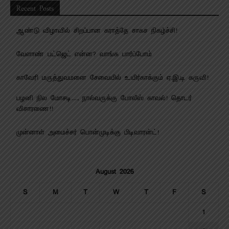
Recent Posts
ஆண்டு விழாவில் சிறப்பான கராத்தே சாகச நிகழ்ச்சி!
வேளாண் பட்ஜெட் என்ன? வாங்க பார்ப்போம்
காவேரி மருத்துவமனை சேவையில் உயிர்காக்கும் ஏ.இ.டி கருவி!
பழனி நில மோசடி…. நால்வருக்கு போலீஸ் காவல்! தொடர்
விசாரணை!!
முன்னாள் அமைச்சர் பொன்முடிக்கு பிடிவாரன்ட்!
August 2026
S
M
T
W
T
F
S
1