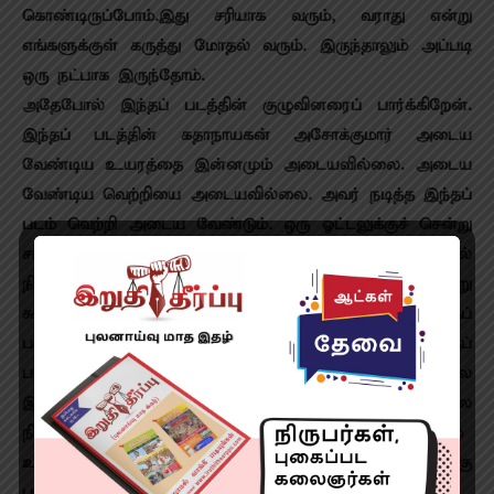
கொண்டிருப்போம்.இது சரியாக வரும், வராது என்று
எங்களுக்குள் கருத்து மோதல் வரும். இருந்தாலும் அப்படி
ஒரு நட்பாக இருந்தோம்.
அதேபோல் இந்தப் படத்தின் குழுவினரைப் பார்க்கிறேன்.
இந்தப் படத்தின் கதாநாயகன் அசோக்குமார் அடைய
வேண்டிய உயரத்தை இன்னமும் அடையவில்லை. அடைய
வேண்டிய வெற்றியை அடையவில்லை. அவர் நடித்த இந்தப்
படம் வெற்றி அடைய வேண்டும். ஒரு ஓட்டலுக்குச் சென்று
சாப்பிட்டு, சாப்பாடு சரி இல்லை என்றால் கூட வாசலில்
நின்று அந்த இந்த ஓட்டலில் சாப்பாடு சரியில்லை என்று
கூற முடியாது.விடமாட்டார்கள். ஆனால் ஒரு படத்தைப்
பார்த்துவிட்டு திரையரங்கு வாசலில் நின்று கொண்டு இந்தப்
படம் நல்லா இல்லை போகாதீர்கள் என்று சொல்கிற நிலை
இப்போது உள்ளது. சினிமாவுக்கு மட்டும் தான் இந்த அவல
நிலை இருக்கிறது. இது ஏன் ?ஒரு படத்திற்குப் பலரும்
உயிரைக் கொடுத்து உழைக்கிறார்கள். அது அவர்களுக்கு
புரிவதில்லை ” என்றார்.