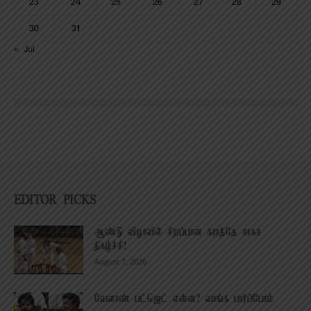
23
24
25
26
27
28
29
30
31
« Jul
EDITOR PICKS
ஆண்டு விழாவில் சிறப்பான கராத்தே சாகச
நிகழ்ச்சி!
August 7, 2026
வேளாண் பட்ஜெட் என்ன? வாங்க பார்ப்போம்