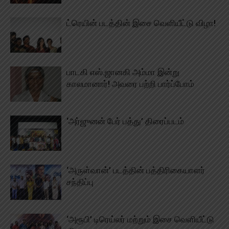
ட்ரெயின் படத்தின் இசை வெளியீட்டு விழா!
பாடகி எஸ்.ஜானகி அம்மா இன்று
காலமானார்! அவரை பற்றி பார்ப்போம்
‘அர்ஜுனன் பேர் பத்து’ திரைப்படம்
‘அருள்வான்’ படத்தின் பத்திரிகையாளர்
சந்திப்பு
‘அரூபி’ டிரெய்லர் மற்றும் இசை வெளியீட்டு