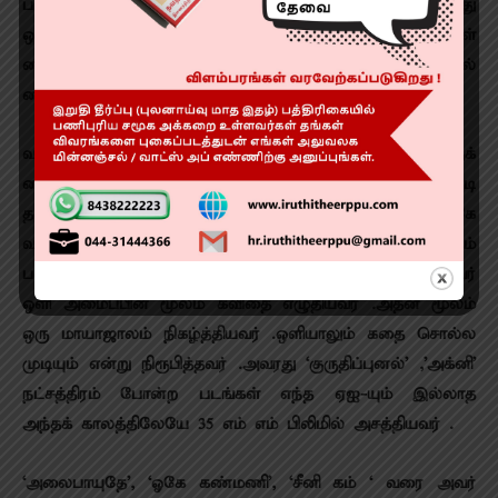
பாடலில் விளக்குகள் அணைந்து எரியும்போது அந்த அவரது
ஒளி ஜாலத்தைப் பார்த்து திரையரங்க ரசிகர்கள்
கைதட்டினார்கள். மீண்டும் பார்த்தபோது அதே காட்சியில்
கைதட்டினார்கள்.
வசனங்கள் ,நடிப்பு எல்லாவற்றையும் கடந்து ஒளிப்பதிவுக்குக்
கைத்தட்டல் பெற்றவர் இந்த ஒளிப்பதிவு மேதை.அப்படி
தனது ஒளிப்பதிவின் மூலம் சிறப்பு சேர்த்தவர் இங்கே
வந்திருக்கிறார் .இன்று இந்தியாவின் தலைசிறந்து விளங்கும்
பல ஒளிப்பதிவாளர்கள் அவர் மூலம் வந்தவர்கள். அவர்
ஒளி அமைப்பின் மூலம் கவிதை எழுதியவர் .அதன் மூலம்
ஒரு மாயாஜாலம் நிகழ்த்தியவர் .ஒளியாலும் கதை சொல்ல
முடியும் என்று நிரூபித்தவர் .அவரது ‘குருதிப்புனல்’ ,’அக்னி’
நட்சத்திரம் போன்ற படங்கள் எந்த ஏஐ-யும் இல்லாத
அந்தக் காலத்திலேயே 35 எம் எம் பிலிமில் அசத்தியவர் .
‘அலைபாயுதே’, ‘ஓகே கண்மணி’, ‘சீனி கம் ‘ வரை அவர்