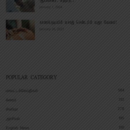
ஆய்வாளர்! எதற்கு?!
January 1, 2024
காரைக்குடியில் மசாஜ் சென்டரில் மஜா வேலை!
January 26, 2023
POPULAR CATEGORY
584
மாவட்டச்செய்திகள்
312
க்ரைம்
278
சினிமா
195
அரசியல்
150
English News