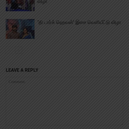
விழா
‘தி டார்க் ஹெவன்’ இசை வெளியீட்டு விழா
LEAVE A REPLY