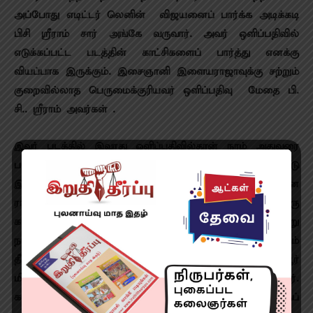
அப்போது எடிட்டர் லெனின் – விஜயனைப் பார்க்க அடிக்கடி
பிசி ஸ்ரீராம் சார் அங்கே வருவார். அவர் ஒளிப்பதிவில்
எடுக்கப்பட்ட படத்தின் காட்சிகளைப் பார்த்து எனக்கு
வியப்பாக இருக்கும். இசைஞானி இளையராஜாவுக்கு சற்றும்
குறைவில்லாத பெருமைக்குரியவர் ஒளிப்பதிவு மேதை பி.
சி.. ஸ்ரீராம் அவர்கள் .
இவர் படத்தில் இவரது ஒளிப்பதிவில்தான் நாம் அதுவரை
பார்த்த சாதாரண வீடு கூட அழகாகத் தெரிந்தது. வீடு
இவ்வளவு அழகாக இருக்கிறது என்று இவரது ‘மௌன
ராகம் ‘படத்தைப் பார்த்து தான் தெரிந்து கொண்டேன் .ஒரு
காட்டன் புடவையைக் கூட அழகாகக் காட்ட முடியுமா என்று
நான் வியந்தேன். ‘திருடா திருடா ‘படத்தின் ‘தீ தீதித்திக்கும்
தீ ‘ பாடலில் நாம் இதுவரை பார்த்த எழும்பூர்
மியூசியத்தைக் கூட அவ்வளவு அழகாக காட்டியிருப்பார்.
கமலா தியேட்டரில் அந்தப் படத்தை பார்த்தேன்.அந்தப்