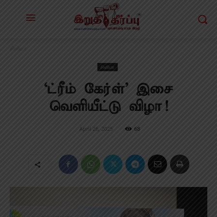
சினிமா
சினிமா
‘ட்ரீம் கேர்ள்’ இசை
வெளியீட்டு விழா!
April 26, 2025
68