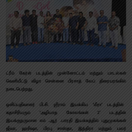
ட்ரீம் கேர்ள் படத்தின் முன்னோட்டம் மற்றும் பாடல்கள்
வெளியீட்டு விழா சென்னை பிரசாத் லேப் திரையரங்கில்
நடைபெற்றது.
ஒளிப்பதிவாளர் பி.சி. ஸ்ரீராம் இயக்கிய ‘மீரா’ படத்தின்
கதாசிரியரும் ‘அழியாத கோலங்கள் 2’ படத்தின்
இயக்குநருமான எம் .ஆர் .பாரதி இயக்கத்தில் புதுமுகங்கள்
ஜீவா, ஹரிஷா, பிரபு சாஸ்தா, இந்திரா மற்றும் பலர்