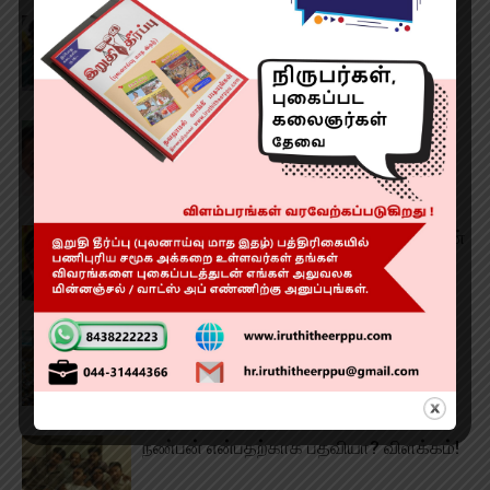
வேளாண் பட்ஜெட் என்ன? வாங்க
பார்ப்போம்
முன்னாள் அமைச்சர் பொன்முடிக்கு
பிடிவாரன்ட்!
கர்நாடகம் போக வேண்டாம்! மு.க ஸ்டாலின்
வேண்டுகோள்!!
தொடர் அமளி! சபாநாயகர் ஒத்திவைப்பு!!
நண்பன் என்பதற்காக பதவியா? விளக்கம்!