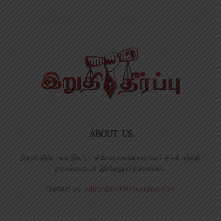
ABOUT US
இறுதி தீர்ப்பு மாத இதழ் - பல்வேறு சுவையான செய்திகள் மற்றும்
தகவல்களுடன் இப்போது விற்பனையில்..
Contact us:
editor@iruthitheerppu.com