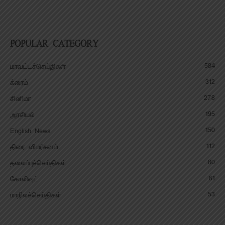
POPULAR CATEGORY
584
மாவட்டச்செய்திகள்
312
க்ரைம்
278
சினிமா
195
அரசியல்
150
English News
112
திரை விமர்சனம்
80
தலைப்புச்செய்திகள்
61
கோலிவுட்
53
மாநிலச்செய்திகள்