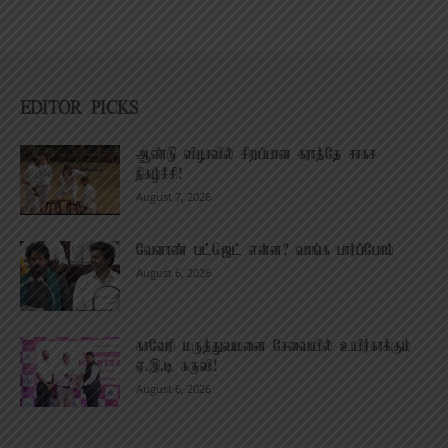
EDITOR PICKS
ஆண்டு விழாவில் சிறப்பான கராத்தே சாகச
நிகழ்ச்சி!
August 7, 2026
வேளாண் பட்ஜெட் என்ன? வாங்க பார்ப்போம்
August 6, 2026
காவேரி மருத்துவமனை சேவையில் உயிர்காக்கும்
ஏ.இ.டி கருவி!
August 6, 2026