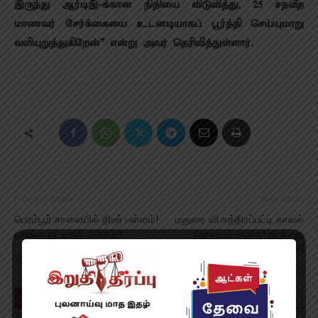
இருந்து ஆர்டிஇ-க்கான நிதியை விடுவித்து, 25 சதவீத
மாணவர் சேர்க்கையை உடனடியாகப் பூர்த்தி செய்யுமாறு
வலியுறுத்துகிறேன்” என்று அவர் தெரிவித்துள்ளார்.
Previous article
Next article
பெரம்பூர் சாலையில் திடீர் பள்ளம்!
மதுரை வி.சத்திரப்பட்டி காவல்
வாகன ஓட்டிகள் அச்சம்!!
நிலையம் சூறை! நடந்தது
என்ன?!
RELATED ARTICLES
MORE FROM AUTHOR