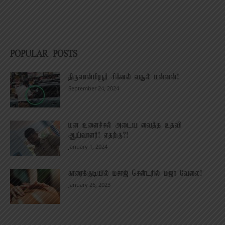
POPULAR POSTS
திருவான்மியூர் சிக்னல் வசூல் மன்னன்!
September 24, 2024
மன உளைச்சல் அடைய வைத்த உதவி
ஆய்வாளர்! எதற்கு?!
January 1, 2024
காரைக்குடியில் மசாஜ் சென்டரில் மஜா வேலை!
January 26, 2023