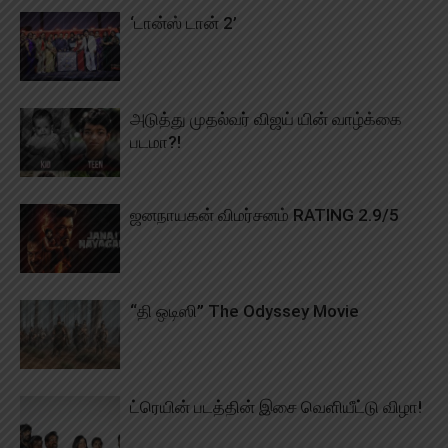
‘டான்ஸ் டான் 2’
அடுத்து முதல்வர் விஜய் யின் வாழ்க்கை
படமா?!
ஜனநாயகன் விமர்சனம் RATING 2.9/5
“தி ஒடிஸி” The Odyssey Movie
ட்ரெயின் படத்தின் இசை வெளியீட்டு விழா!