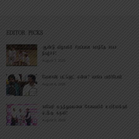
EDITOR PICKS
ஆண்டு விழாவில் சிறப்பான கராத்தே சாகச
நிகழ்ச்சி!
August 7, 2026
வேளாண் பட்ஜெட் என்ன? வாங்க பார்ப்போம்
August 6, 2026
காவேரி மருத்துவமனை சேவையில் உயிர்காக்கும்
ஏ.இ.டி கருவி!
August 6, 2026