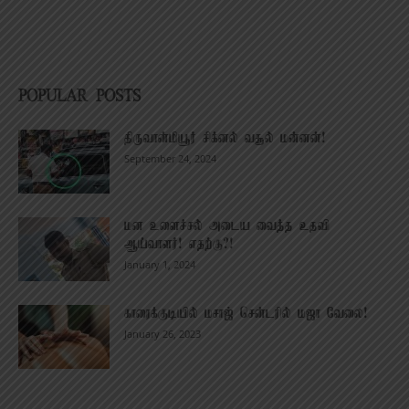
POPULAR POSTS
திருவான்மியூர் சிக்னல் வசூல் மன்னன்!
September 24, 2024
மன உளைச்சல் அடைய வைத்த உதவி
ஆய்வாளர்! எதற்கு?!
January 1, 2024
காரைக்குடியில் மசாஜ் சென்டரில் மஜா வேலை!
January 26, 2023