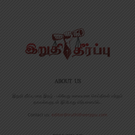
ABOUT US
இறுதி தீர்ப்பு மாத இதழ் - பல்வேறு சுவையான செய்திகள் மற்றும்
தகவல்களுடன் இப்போது விற்பனையில்..
Contact us:
editor@iruthitheerppu.com