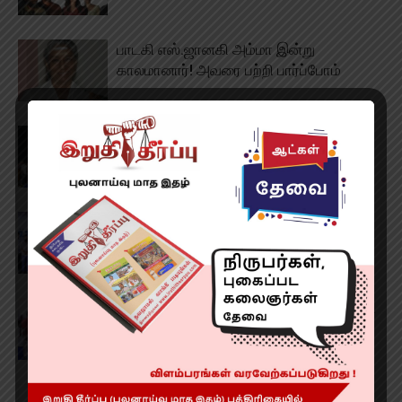
பாடகி எஸ்.ஜானகி அம்மா இன்று
காலமானார்! அவரை பற்றி பார்ப்போம்
‘அர்ஜுனன் பேர் பத்து’ திரைப்படம்
‘அருள்வான்’ படத்தின் பத்திரிகையாளர்
சந்திப்பு
‘அரூபி’ டிரெய்லர் மற்றும் இசை வெளியீட்டு
விழா