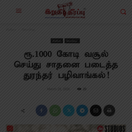
சினிமா
கோலிவுட்
சினிமா
கோலிவுட்
ரூ.1000 கோடி வசூல்
செய்து சாதனை படைத்த
துரந்தர் பழிவாங்கல்!
March 29, 2026
20