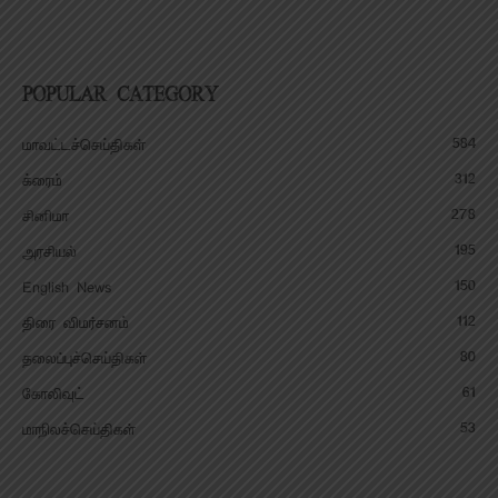
POPULAR CATEGORY
584
மாவட்டச்செய்திகள்
312
க்ரைம்
278
சினிமா
195
அரசியல்
150
English News
112
திரை விமர்சனம்
80
தலைப்புச்செய்திகள்
61
கோலிவுட்
53
மாநிலச்செய்திகள்