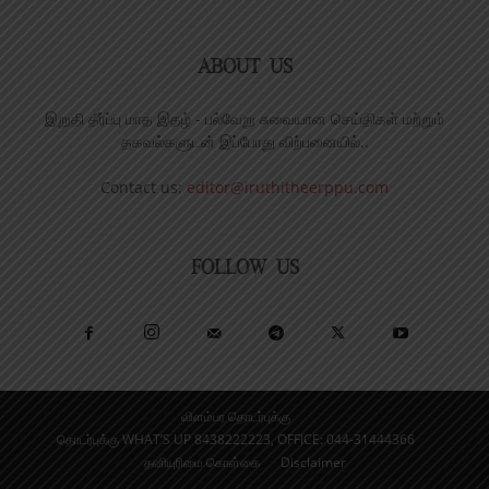
ABOUT US
இறுதி தீர்ப்பு மாத இதழ் - பல்வேறு சுவையான செய்திகள் மற்றும்
தகவல்களுடன் இப்போது விற்பனையில்..
Contact us:
editor@iruthitheerppu.com
FOLLOW US
விளம்பர தொடர்புக்கு
தொடர்புக்கு WHAT’S UP 8438222223, OFFICE: 044-31444366
தனியுரிமை கொள்கை
Disclaimer