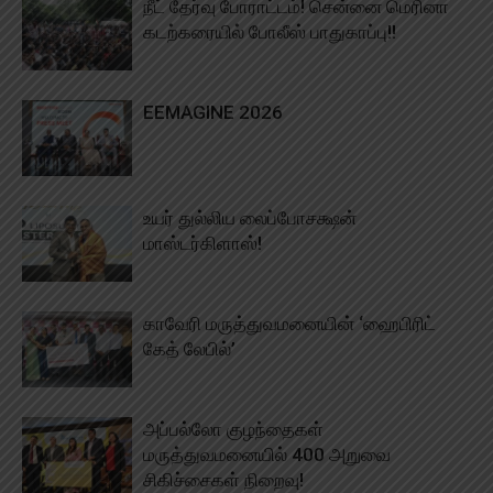
நீட் தேர்வு போராட்டம்! சென்னை மெரினா
கடற்கரையில் போலீஸ் பாதுகாப்பு!!
EEMAGINE 2026
உயர் துல்லிய லைப்போசக்ஷன்
மாஸ்டர்கிளாஸ்!
காவேரி மருத்துவமனையின் ‘ஹைபிரிட்
கேத் லேபில்’
அப்பல்லோ குழந்தைகள்
மருத்துவமனையில் 400 அறுவை
சிகிச்சைகள் நிறைவு!