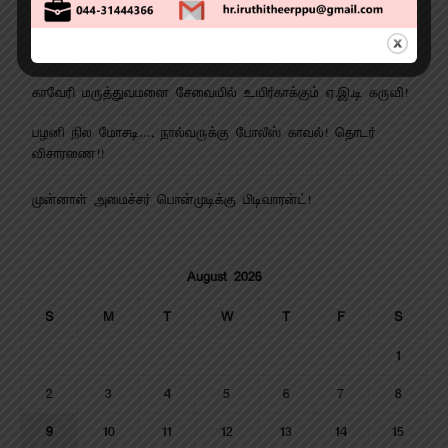
ஆண்டு விழாவில் சிறப்பான கராத்தே சாகச நிகழ்ச்சி!
வேளாண் பட்ஜெட் என்ன? வாங்க பார்ப்போம்
காவேரி மருத்துவமனை சேவையில் உயிர்காக்கும் ஏ.இ.டி கருவி!
பழனி நில மோசடி…. நால்வருக்கு போலீஸ் காவல்! தொடர்
விசாரணை!!
முன்னாள் அமைச்சர் பொன்முடிக்கு பிடிவாரன்ட்!
August 2026
S
M
T
W
T
F
S
1
2
3
4
5
6
7
8
9
10
11
12
13
14
15