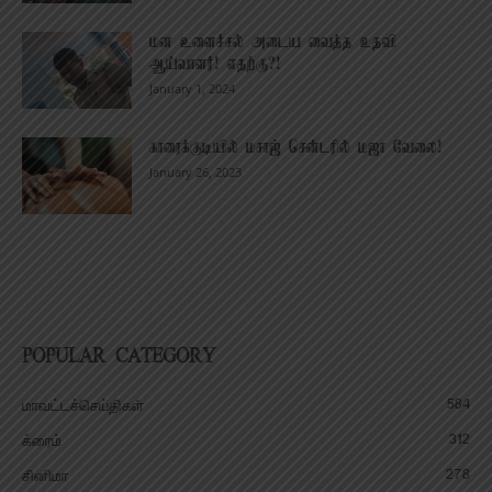
மன உளைச்சல் அடைய வைத்த உதவி
ஆய்வாளர்! எதற்கு?!
January 1, 2024
காரைக்குடியில் மசாஜ் சென்டரில் மஜா வேலை!
January 26, 2023
POPULAR CATEGORY
584
மாவட்டச்செய்திகள்
312
க்ரைம்
278
சினிமா