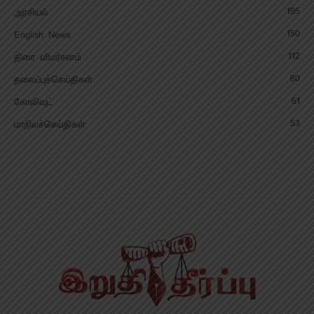
195
அரசியல்
150
English News
112
திரை விமர்சனம்
80
தலைப்புச்செய்திகள்
61
கோலிவுட்
53
மாநிலச்செய்திகள்