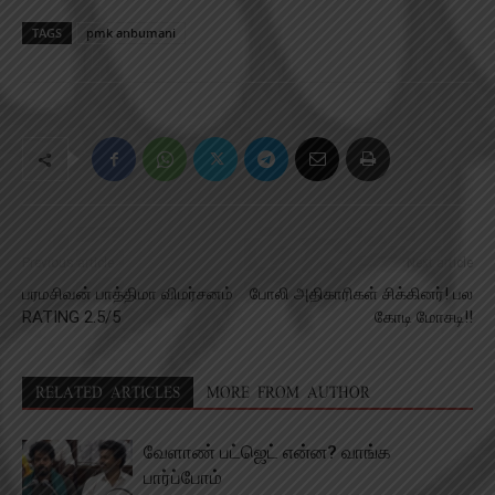
TAGS
pmk anbumani
Previous article
Next article
பரமசிவன் பாத்திமா விமர்சனம்
போலி அதிகாரிகள் சிக்கினர்! பல
RATING 2.5/5
கோடி மோசடி!!
RELATED ARTICLES
MORE FROM AUTHOR
வேளாண் பட்ஜெட் என்ன? வாங்க
பார்ப்போம்