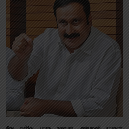
இது குறித்து பாமக தலைவர் அன்புமணி ராமதாஸ்