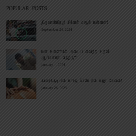
POPULAR POSTS
திருவான்மியூர் சிக்னல் வசூல் மன்னன்!
September 24, 2024
மன உளைச்சல் அடைய வைத்த உதவி
ஆய்வாளர்! எதற்கு?!
January 1, 2024
காரைக்குடியில் மசாஜ் சென்டரில் மஜா வேலை!
January 26, 2023