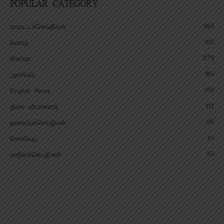
POPULAR CATEGORY
585
மாவட்டச்செய்திகள்
312
க்ரைம்
279
சினிமா
195
அரசியல்
150
English News
113
திரை விமர்சனம்
80
தலைப்புச்செய்திகள்
61
கோலிவுட்
53
மாநிலச்செய்திகள்