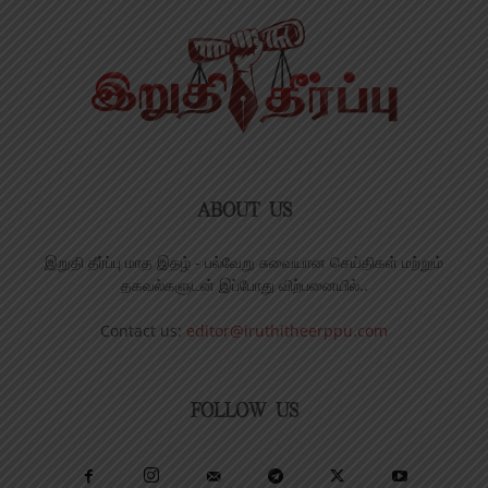
ABOUT US
இறுதி தீர்ப்பு மாத இதழ் - பல்வேறு சுவையான செய்திகள் மற்றும்
தகவல்களுடன் இப்போது விற்பனையில்..
Contact us:
editor@iruthitheerppu.com
FOLLOW US