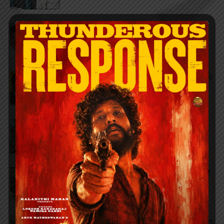
முன்னாள் அமைச்சர் பொன்முடிக்கு
பிடிவாரன்ட்!
கர்நாடகம் போக வேண்டாம்! மு.க ஸ்டாலின்
வேண்டுகோள்!!
தொடர் அமளி! சபாநாயகர் ஒத்திவைப்பு!!
நண்பன் என்பதற்காக பதவியா? விளக்கம்!
கொட்டாமல் அரிசி போட்ட முதல்வர்! வியந்த