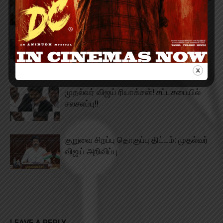
விற்பனையாளர்!!
சூடு பிடிக்கும் கரூர் சம்பவம்! விடாமல்
துரத்தும் திமுக!!
முதல்வர் விஜய் ரியாக்சன்! சட்டசபையில்
சலசலப்பு!!
குறுவை சிறப்பு தொகுப்பு திட்டம்: முதல்வர்
விஜய் அறிவிப்பு
LEAVE A REPLY