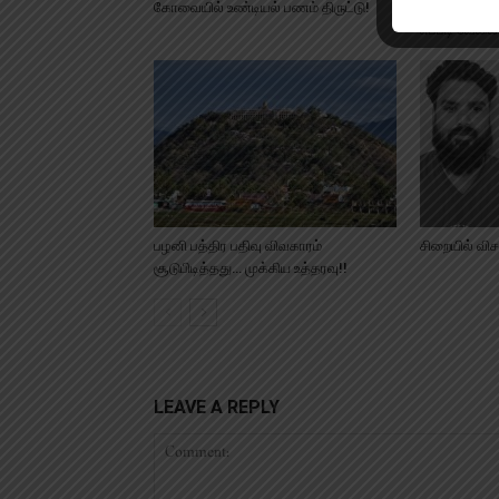
கோவையில் உண்டியல் பணம் திருட்டு!
தஞ்சாவூரில் ட
எப்படி வேலை ப
பழனி பத்திர பதிவு விவகாரம்
சிறையில் வி
சூடுபிடித்தது… முக்கிய உத்தரவு!!
LEAVE A REPLY