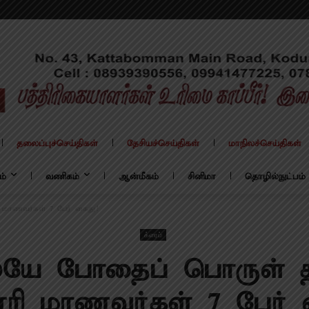
தலைப்புச்செய்திகள்
தேசியச்செய்திகள்
மாநிலச்செய்திகள்
ம்
வணிகம்
ஆன்மீகம்
சினிமா
தொழில்நுட்பம்
 மாணவர்கள் 7 பேர் கைது!
க்ரைம்
லேயே போதைப் பொருள் த
ூரி மாணவர்கள் 7 பேர் 