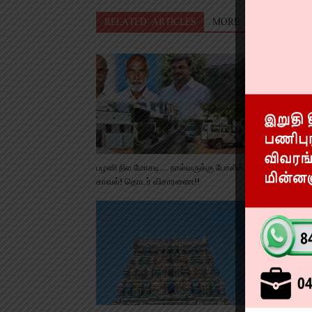
RELATED ARTICLES
MORE FROM AUTHO
பழனி நில மோசடி…. நால்வருக்கு போலீஸ்
கஞ்சா கடத்தி
காவல்! தொடர் விசாரணை!!