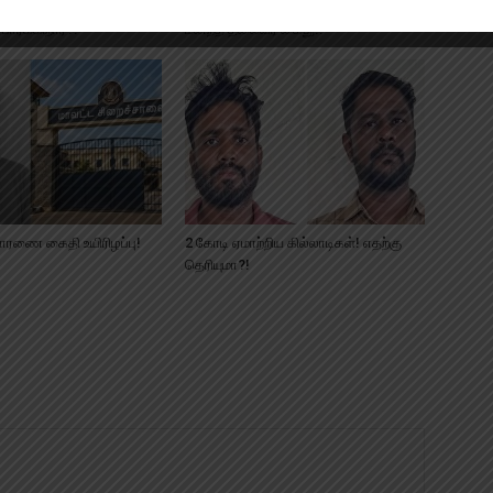
ிஸ்மிஸ் செய்யப்பட்ட நபர்!
லஞ்சம் வாங்கியது உறுதி! TVK ஊராட்சி
ார்க்கிறார்?!
மன்றத் தலைவர் கைது!!
சாரணை கைதி உயிரிழப்பு!
2 கோடி ஏமாற்றிய கில்லாடிகள்! எதற்கு
தெரியுமா?!