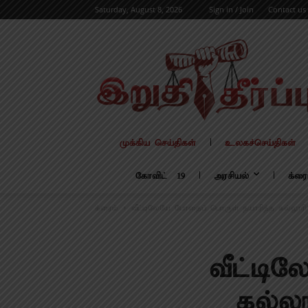
Saturday, August 8, 2026
Sign in / Join
Contact us
முக்கிய செய்திகள்
உலகச்செய்திகள்
கோவிட் – 19
அரசியல்
க்ரை
க்ரைம்
வீட்டிலேயே போதைப் பொருள் தயாரித்த கல்லூரி
வீட்டி
கல்ல