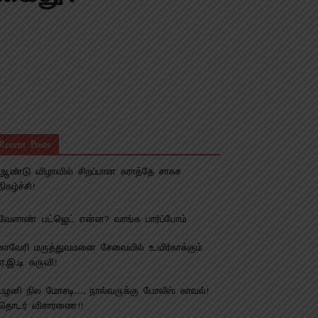
Recent Posts
ஆண்டு விழாவில் சிறப்பான கராத்தே சாகச
நிகழ்ச்சி!
வேளாண் பட்ஜெட் என்ன? வாங்க பார்ப்போம்
காவேரி மருத்துவமனை சேவையில் உயிர்காக்கும்
ஏ.இ.டி கருவி!
பழனி நில மோசடி…. நால்வருக்கு போலீஸ் காவல்!
தொடர் விசாரணை!!