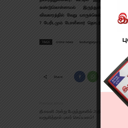
தயாரித்துள்ளனர். வீட்டில் இருந்தவர்களு
கண்டுகொள்ளாமல் இருந்துள்ளனர். இந
விவகாரத்தில் வேறு யாருக்கெல்லாம் தொட
7 பேரிடமும் போலீஸார் தொடர்ந்து விசாரித்து
TAGS
crime news
kodungaiyur police
Share
Previous article
தீபாவளி அன்று பேருந்துகளில் அதிக கட்டணம்
வசூலித்தால் புகார் செய்யலாம்!