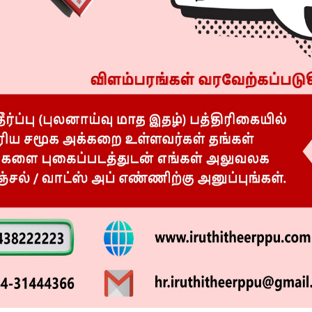
R
 வந்த 5 பேர் கைது!
சவீதா டாக்டர்கள் அலட்சியம்! பறிபோன
மாணவன் உயிர்!