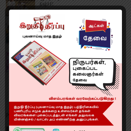
நிகழ்ச்சி!
August 7, 2026
வேளாண் பட்ஜெட் என்ன? வாங்க பார்ப்போம்
August 6, 2026
காவேரி மருத்துவமனை சேவையில் உயிர்காக்கும்
ஏ.இ.டி கருவி!
August 6, 2026
POPULAR POSTS
திருவான்மியூர் சிக்னல் வசூல் மன்னன்!