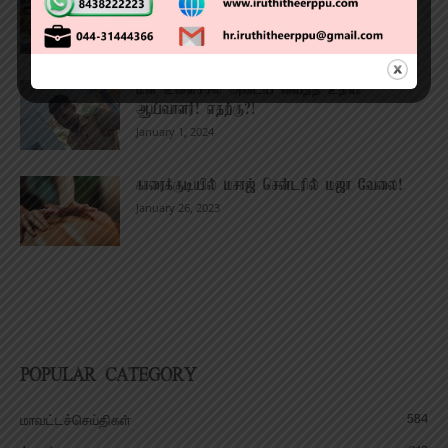
September 24, 2024
மன உளைச்சல் அடைய வைத்த உதவி
ஆய்வாளர்! எதற்கு?!
January 1, 2024
காரைக்குடியில் மசாஜ் சென்டரில் மஜா வேலை!
January 26, 2023
POPULAR CATEGORY
584
மாவட்டச்செய்திகள்