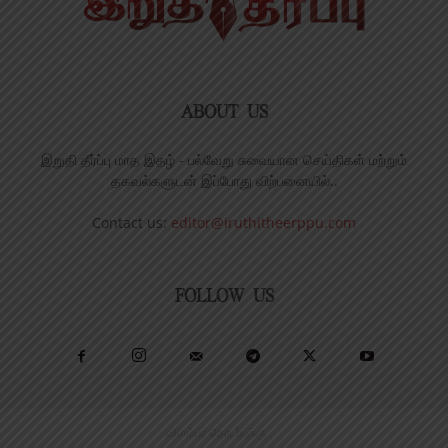
ABOUT US
இறுதி தீர்ப்பு மாத இதழ் - பல்வேறு சுவையான செய்திகள் மற்றும்
தகவல்களுடன் இப்போது விற்பனையில்..
Contact us:
editor@iruthitheerppu.com
FOLLOW US
விளம்பர தொடர்புக்கு