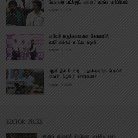
வேளாண் பட்ஜெட் என்ன? வாங்க பார்ப்போம்
August 6, 2026
காவேரி மருத்துவமனை சேவையில்
உயிர்காக்கும் ஏ.இ.டி கருவி!
August 6, 2026
பழனி நில மோசடி…. நால்வருக்கு போலீஸ்
காவல்! தொடர் விசாரணை!!
August 6, 2026
EDITOR PICKS
ஆண்டு விழாவில் சிறப்பான கராத்தே சாகச