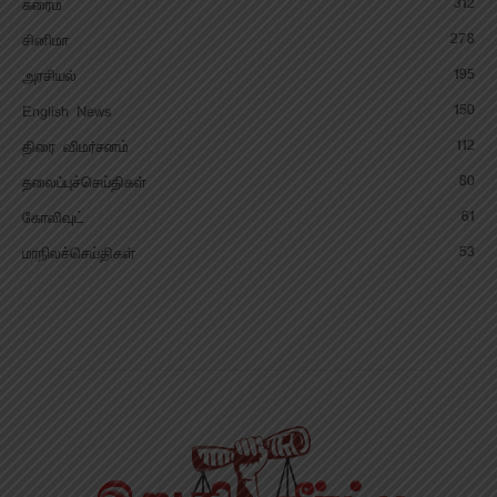
312
க்ரைம்
278
சினிமா
195
அரசியல்
150
English News
112
திரை விமர்சனம்
80
தலைப்புச்செய்திகள்
61
கோலிவுட்
53
மாநிலச்செய்திகள்