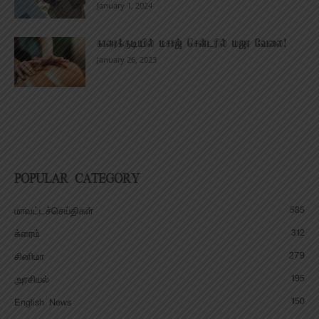
January 1, 2024
காரைக்குடியில் மசாஜ் சென்டரில் மஜா வேலை!
January 26, 2023
POPULAR CATEGORY
585
மாவட்டச்செய்திகள்
312
க்ரைம்
279
சினிமா
195
அரசியல்
150
English News