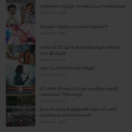
தமிழ்த்தாய் வாழ்த்து அவமதிப்பு! டிடிவி வலியுறுத்தல்
October 25, 2024
சிம்புவின் அடுத்த படம் என்ன தெரியுமா?!
October 25, 2024
அக்டோபர் 27 ஆம் தேதி ஞாயிற்றுகிழமை ரேஷன்
கடை இயங்கும்!
October 24, 2024
புஷ்பா 2 டிசம்பர் 5 வெளியாகிறது!
October 24, 2024
வீட்டிலேயே போதைப் பொருள் தயாரித்த கல்லூரி
மாணவர்கள் 7 பேர் கைது!
October 24, 2024
தீபாவளி அன்று பேருந்துகளில் அதிக கட்டணம்
வசூலித்தால் புகார் செய்யலாம்!
October 21, 2024