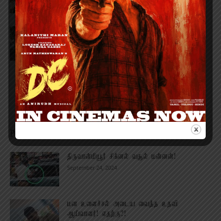
போட்டோகிராபர் விமர்சனம் RATING 2.9/5
August 9, 2026
POPULAR POSTS
திருவான்மியூர் சிக்னல் வசூல் மன்னன்!
September 24, 2024
மன உளைச்சல் அடைய வைத்த உதவி
ஆய்வாளர்! எதற்கு?!