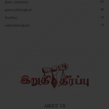
113
திரை விமர்சனம்
80
தலைப்புச்செய்திகள்
61
கோலிவுட்
53
மாநிலச்செய்திகள்
ABOUT US