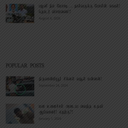
பழனி நில மோசடி…. நால்வருக்கு போலீஸ் காவல்!
தொடர் விசாரணை!!
August 6, 2026
POPULAR POSTS
திருவான்மியூர் சிக்னல் வசூல் மன்னன்!
September 24, 2024
மன உளைச்சல் அடைய வைத்த உதவி
ஆய்வாளர்! எதற்கு?!
January 1, 2024