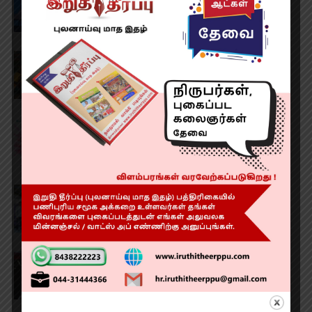
Replacement Surgeries!
The Hidden Protector (2026) Review
RATING 3/5
First Look of Comedy Entertainer
‘Marriage Story’
JITO Sports National Games 2026
VG Pageants Chennai Launched