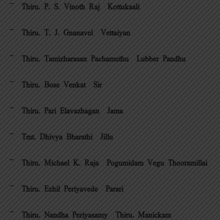
¯ Thiru. P. S. Vinoth Raj – Kottukaali
¯ Thiru. T. J. Gnanavel – Vettaiyan
¯ Thiru. Tamizharasan Pachamuthu – Lubber Pandhu
¯ Thiru. Bose Venkat – Sir
¯ Thiru. Pari Elavazhagan – Jama
¯ Tmt. Dhivya Bharathi – Jillu
¯ Thiru. Michael K. Raja – Pogumidam Vegu Thooramillai
¯ Thiru. Ezhil Periyavede – Parari
¯ Thiru. Nandha Periyasamy – Thiru. Manickam