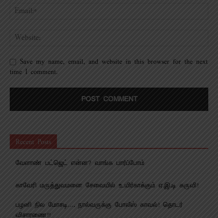
Save my name, email, and website in this browser for the next
time I comment.
Recent Posts
வேளாண் பட்ஜெட் என்ன? வாங்க பார்ப்போம்
காவேரி மருத்துவமனை சேவையில் உயிர்காக்கும் ஏ.இ.டி கருவி!
பழனி நில மோசடி…. நால்வருக்கு போலீஸ் காவல்! தொடர்
விசாரணை!!