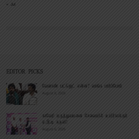
« Jul
EDITOR PICKS
வேளாண் பட்ஜெட் என்ன? வாங்க பார்ப்போம்
August 6, 2026
காவேரி மருத்துவமனை சேவையில் உயிர்காக்கும்
ஏ.இ.டி கருவி!
August 6, 2026