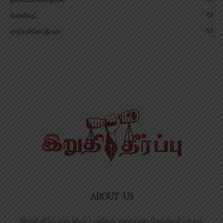
தலைப்புச்செய்திகள்
61
கோலிவுட்
53
மாநிலச்செய்திகள்
ABOUT US
இறுதி தீர்ப்பு மாத இதழ் - பல்வேறு சுவையான செய்திகள் மற்றும்