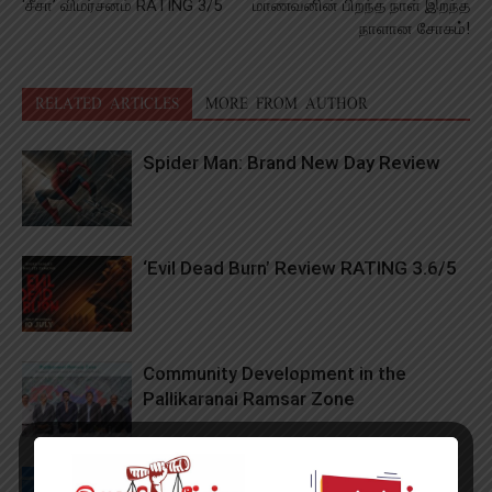
‘சீசா’ விமர்சனம் RATING 3/5
மாணவனின் பிறந்த நாள் இறந்த
நாளான சோகம்!
RELATED ARTICLES
MORE FROM AUTHOR
Spider Man: Brand New Day Review
‘Evil Dead Burn’ Review RATING 3.6/5
Community Development in the
Pallikaranai Ramsar Zone
1,000 Successful Robotic Knee