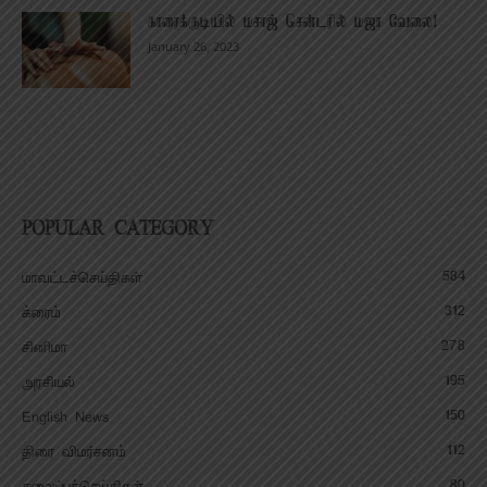
காரைக்குடியில் மசாஜ் சென்டரில் மஜா வேலை!
January 26, 2023
POPULAR CATEGORY
584
மாவட்டச்செய்திகள்
312
க்ரைம்
278
சினிமா
195
அரசியல்
150
English News
112
திரை விமர்சனம்
80