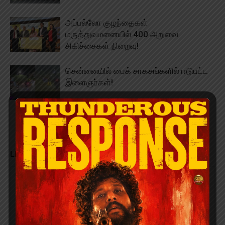
அப்பல்லோ குழந்தைகள்
மருத்துவமனையில் 400 அறுவை
சிகிச்சைகள் நிறைவு!
சென்னையில் பைக் சாகசங்களில் ஈடுபட்ட
இளைஞர்கள்!
LEAVE A REPLY