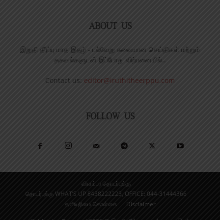
ABOUT US
இறுதி தீர்ப்பு மாத இதழ் - பல்வேறு சுவையான செய்திகள் மற்றும்
தகவல்களுடன் இப்போது விற்பனையில்..
Contact us:
editor@iruthitheerppu.com
FOLLOW US
விளம்பர தொடர்புக்கு
தொடர்புக்கு WHAT’S UP 8438222223, OFFICE: 044-31444366
தனியுரிமை கொள்கை
Disclaimer