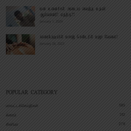
மன உளைச்சல் அடைய வைத்த உதவி
ஆய்வாளர்! எதற்கு?!
January 1, 2024
காரைக்குடியில் மசாஜ் சென்டரில் மஜா வேலை!
January 26, 2023
POPULAR CATEGORY
585
மாவட்டச்செய்திகள்
312
க்ரைம்
279
சினிமா