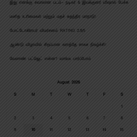
இது எனக்கு சவாலான படம்- நடிகர் & இயக்குனர் விஷால் பேச்சு
மனித உரிமைகள் மற்றும் மதச் சுதந்திர மாநாடு!
போட்டோகிராபர் விமர்சனம் RATING 2.9/5
ஆண்டு விழாவில் சிறப்பான கராத்தே சாகச நிகழ்ச்சி!
வேளாண் பட்ஜெட் என்ன? வாங்க பார்ப்போம்
August 2026
S
M
T
W
T
F
S
1
2
3
4
5
6
7
8
9
10
11
12
13
14
15