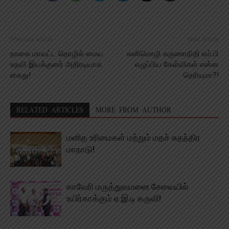
Previous article
Next article
நாகை மாவட்ட தொழில் மைய
கனிமொழி கருணாநிதி எம்.பி
உதவி இயக்குனர் அதிரடியாக
எழுப்பிய கேள்விகள் என்ன
கைது!
தெரியுமா?!
RELATED ARTICLES
MORE FROM AUTHOR
மனித உரிமைகள் மற்றும் மதச் சுதந்திர
மாநாடு!
காவேரி மருத்துவமனை சேவையில்
உயிர்காக்கும் ஏ.இ.டி கருவி!