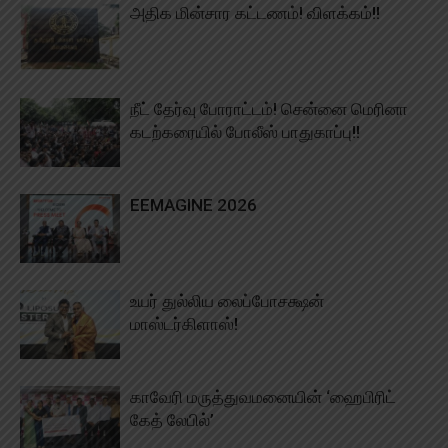
அதிக மின்சார கட்டணம்! விளக்கம்!!
நீட் தேர்வு போராட்டம்! சென்னை மெரினா
கடற்கரையில் போலீஸ் பாதுகாப்பு!!
EEMAGINE 2026
உயர் துல்லிய லைப்போசக்ஷன்
மாஸ்டர்கிளாஸ்!
காவேரி மருத்துவமனையின் ‘ஹைபிரிட்
கேத் லேபில்’