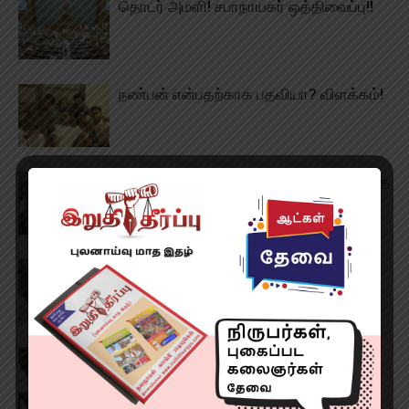
தொடர் அமளி! சபாநாயகர் ஒத்திவைப்பு!!
நண்பன் என்பதற்காக பதவியா? விளக்கம்!
கொட்டாமல் அரிசி போட்ட முதல்வர்! வியந்த
விற்பனையாளர்!!
சூடு பிடிக்கும் கரூர் சம்பவம்! விடாமல்
துரத்தும் திமுக!!
முதல்வர் விஜய் ரியாக்சன்! சட்டசபையில்
சலசலப்பு!!