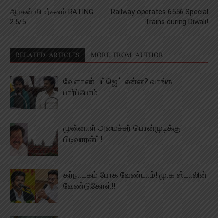
ஆரகன் விமர்சனம் RATING
Railway operates 6556 Special
2.5/5
Trains during Diwali!
RELATED ARTICLES
MORE FROM AUTHOR
வேளாண் பட்ஜெட் என்ன? வாங்க
பார்ப்போம்
முன்னாள் அமைச்சர் பொன்முடிக்கு
பிடிவாரன்ட்!
கர்நாடகம் போக வேண்டாம்! மு.க ஸ்டாலின்
வேண்டுகோள்!!