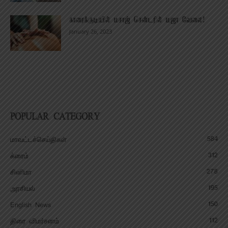
காரைக்குடியில் மசாஜ் சென்டரில் மஜா வேலை!
January 26, 2023
POPULAR CATEGORY
584
மாவட்டச்செய்திகள்
312
க்ரைம்
278
சினிமா
195
அரசியல்
150
English News
112
திரை விமர்சனம்