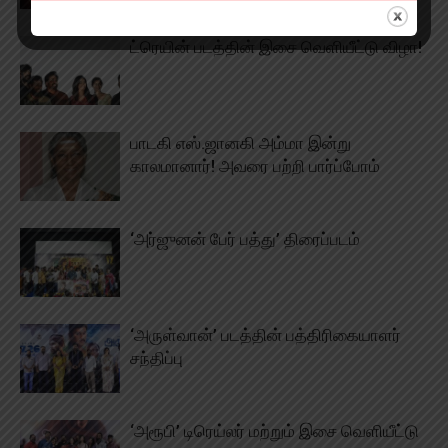
ட்ரெயின் படத்தின் இசை வெளியீட்டு விழா!
பாடகி எஸ்.ஜானகி அம்மா இன்று
காலமானார்! அவரை பற்றி பார்ப்போம்
‘அர்ஜுனன் பேர் பத்து’ திரைப்படம்
‘அருள்வான்’ படத்தின் பத்திரிகையாளர்
சந்திப்பு
‘அரூபி’ டிரெய்லர் மற்றும் இசை வெளியீட்டு