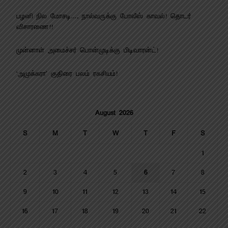
பழனி நில மோசடி…. நால்வருக்கு போலீஸ் காவல்! தொடர்
விசாரணை!!
முன்னாள் அமைச்சர் பொன்முடிக்கு பிடிவாரன்ட்!
‘அமுக்கரா’ குதிரை பலம் ரகசியம்!
August 2026
S
M
T
W
T
F
S
1
2
3
4
5
6
7
8
9
10
11
12
13
14
15
16
17
18
19
20
21
22