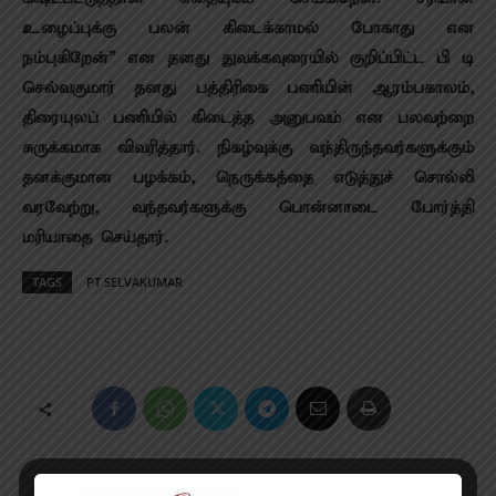
உழைப்புக்கு பலன் கிடைக்காமல் போகாது என
நம்புகிறேன்” என தனது துவக்கவுரையில் குறிப்பிட்ட பி டி
செல்வகுமார் தனது பத்திரிகை பணியின் ஆரம்பகாலம்,
திரையுலப் பணியில் கிடைத்த அனுபவம் என பலவற்றை
சுருக்கமாக விவரித்தார். நிகழ்வுக்கு வந்திருந்தவர்களுக்கும்
தனக்குமான பழக்கம், நெருக்கத்தை எடுத்துச் சொல்லி
வரவேற்று, வந்தவர்களுக்கு பொன்னாடை போர்த்தி
மரியாதை செய்தார்.
TAGS
PT SELVAKUMAR