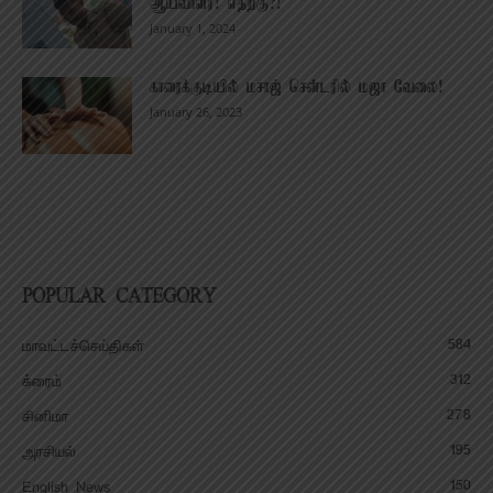
ஆய்வாளர்! எதற்கு?!
January 1, 2024
காரைக்குடியில் மசாஜ் சென்டரில் மஜா வேலை!
January 26, 2023
POPULAR CATEGORY
584
மாவட்டச்செய்திகள்
312
க்ரைம்
278
சினிமா
195
அரசியல்
150
English News