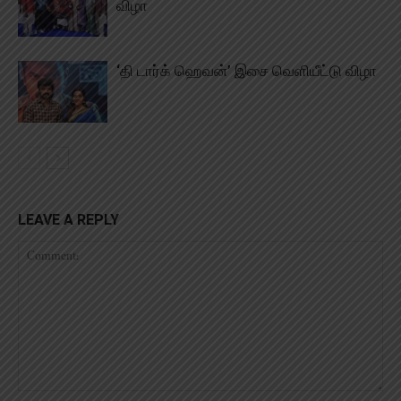
விழா
‘தி டார்க் ஹெவன்’ இசை வெளியீட்டு விழா
LEAVE A REPLY