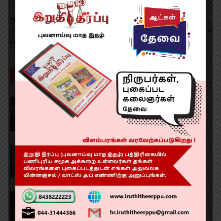
Previous article
Next article
78 வயது முதியவருக்கு உலகின்
போலி முகநூல் கணக்கு! கேடி
மிக அரிதான ‘TAVR-in-TAVR-
பெண் கைது!!
in-SAVR’ சிகிச்சை!
RELATED ARTICLES
MORE FROM AUTHOR
‘டான்ஸ் டான் 2’
அடுத்து முதல்வர் விஜய் யின் வாழ்க்கை
படமா?!
ஜனநாயகன் விமர்சனம் RATING 2.9/5