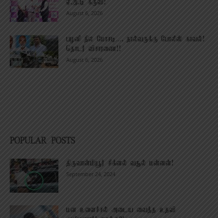
ஏ.இ.டி கருவி!
August 6, 2026
பழனி நில மோசடி…. நால்வருக்கு போலீஸ் காவல்!
தொடர் விசாரணை!!
August 6, 2026
POPULAR POSTS
திருவான்மியூர் சிக்னல் வசூல் மன்னன்!
September 24, 2024
மன உளைச்சல் அடைய வைத்த உதவி