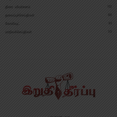
112
திரை விமர்சனம்
80
தலைப்புச்செய்திகள்
61
கோலிவுட்
53
மாநிலச்செய்திகள்