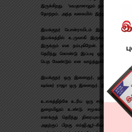
இருக்கிறது. ‘வயதானாலும் நான் கொம்பு ச
தோற்றம். அந்த வகையில் இந்த போஸ்டரே படத
இயக்குநர் பொன்ராமிடம் இருக்கும் நகைச
இயக்கத்தில் உருவாகி இருக்கும் இந்த ப
இருக்கும் என நம்புகிறேன். ஏனெனில் இன
தெரிந்து கொண்டு இப்படி ஒரு படத்தை கொ
பெற வேண்டும் என வாழ்த்துகிறேன். ஏனென்
இயக்குநர் ஒரு இளைஞர், ஹீரோ ஒரு இளை
ஷங்கர் ராஜா ஒரு இளைஞர். இப்படி இளைஞர்க
உலகத்திற்கே உரிய ஒரு சரித்திரம் இருக்க
துறையிலும் உண்டு. சமூகம்- அரசியல்- 
எனக்குத் தெரிந்து திரையுலகில் ஒரு கால
அதற்குப் பிறகு எம்ஜிஆர்-சிவாஜி, ரஜினி