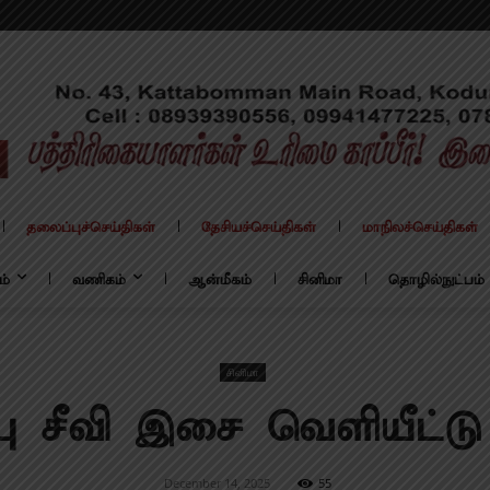
தலைப்புச்செய்திகள்
தேசியச்செய்திகள்
மாநிலச்செய்திகள்
ம்
வணிகம்
ஆன்மீகம்
சினிமா
தொழில்நுட்பம்
சினிமா
ு சீவி இசை வெளியீட்டு
December 14, 2025
55