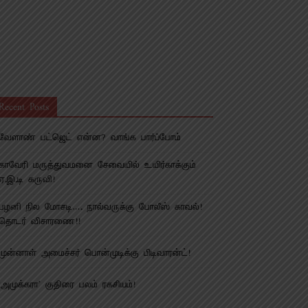
Recent Posts
வேளாண் பட்ஜெட் என்ன? வாங்க பார்ப்போம்
காவேரி மருத்துவமனை சேவையில் உயிர்காக்கும்
ஏ.இ.டி கருவி!
பழனி நில மோசடி…. நால்வருக்கு போலீஸ் காவல்!
தொடர் விசாரணை!!
முன்னாள் அமைச்சர் பொன்முடிக்கு பிடிவாரன்ட்!
‘அமுக்கரா’ குதிரை பலம் ரகசியம்!