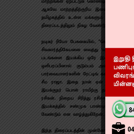
மாற்றங்கள் ஏற்பட்டுக் கொண்டிருக்கிறது. இ
ஆகவே மாற்றத்திற்குரிய இளைஞர்கள் வெ
தமிழகத்தில் உள்ள மக்களும் ஒரு மாற்றத்த
திரைப்படத்திலும் நிகழ வேண்டும், வாழ்த்தி 
நடிகர் ரியோ பேசுகையில், ”கொம்பு சீவி ப
சிவகார்த்திகேயனை வைத்து ‘வருத்தப்படாத வா
படங்களை இயக்கிய ஒரே இயக்குநர் பொன்ரா
ஒளிபரப்பினால் குடும்பம் அனைவரும் ஒன்ற
பார்வையாளர்களின் ரேட்டிங் கணக்குப்படி தம
சீம ராஜா. இதை நான் ஏன் குறிப்பிடுகிற
இயக்குநர் பொன் ராமிற்கு தான் அதில் ம
ரசிகன். நிறைய சிரித்து ரசிக்க கூடிய 
இயக்கத்தில் சண்முக பாண்டியன் நடித்திர
வேண்டும் என வாழ்த்துகிறேன்.
இந்த திரைப்படத்தின் முன்னோட்டத்தை பார்க