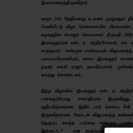
இசையமைத்திருக்கிறார்.
வரும் 19ம் தேதியன்று உலகம் முழுவதும் த
வெளியீட்டு விழா சென்னையில் பிரம்மாண்
கழகத்தின் பொதுச் செயலாளர் திருமதி பிரே
இயக்குநர்கள் எஸ். ஏ. சந்திரசேகரன், எம். 
சரத்குமார் – சண்முக பாண்டியன் விஜயகாந்த
பாலசுப்பிரமணியம், கலை இயக்குநர் சரவண
நடிகர் கல்கி ராஜா, தயாரிப்பாளர் முகே
கலந்து கொண்டனர்.
இந்த விழாவில் இயக்குநர் எஸ். ஏ. சந்தி
பார்க்கும்போது எனர்ஜியாக இருக்கிற
குறிப்பிடுவார்கள். இதில் யார் கொம்பு 
இருக்கிறார்கள். கேப்டன் விஜயகாந்த் கண்களி
நெருப்பு கலந்த பார்வை சண்முக பாண்ட
இல்லடா..!’ என சரத்குமாரும் அதில் ஆ