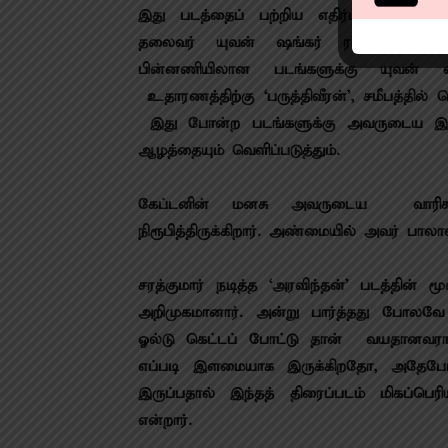
இது படத்தைப் பற்றிய எதிர்பார்ப்பை ஏற்ப
தலைவர் யுவன் ஷங்கர் ராஜாவின் இசை
பின்னணியிலான படங்களுக்கு யுவன் 
உதாரணத்திற்கு ‘பருத்திவீரன்’, சமீபத்தில
இது போன்ற படங்களுக்கு அவருடைய இ
ஆழத்தையும் வெளிப்படுத்தும்.
கேப்டனின் மனசு அவருடைய வாரிசுகள
நிரூபித்திருக்கிறார். அண்மையில் அவர் பாலா
சரத்குமார் நடித்த ‘அரவிந்தன்’ படத்தின
அறிமுகமானார். அன்று பார்த்தது போலவே
ஓல்டு கெட்டப் போட்டு தான் வயதானவராக
எப்படி இளமையாக இருக்கிறதோ, அதேபோல் ச
இருப்பதால் இந்தத் திரைப்படம் மிகப்பெ
என்றார்.