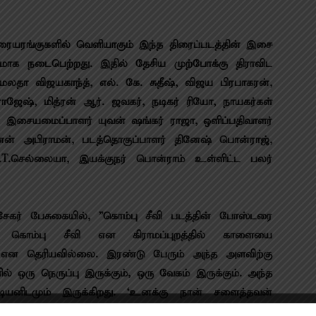
ிரையரங்குகளில் வெளியாகும் இந்த திரைப்படத்தின் இசை
டமாக நடைபெற்றது. இதில் தேசிய முற்போக்கு திராவிட
மலதா விஜயகாந்த், எல். கே. சுதீஷ், விஜய பிரபாகரன்,
ராஜேஷ், மித்ரன் ஆர். ஜவகர், நடிகர் ரியோ, நாயகர்கள்
், இசையமைப்பாளர் யுவன் ஷங்கர் ராஜா, ஒளிப்பதிவாளர்
ன் அபிராமன், படத்தொகுப்பாளர் தினேஷ் பொன்ராஜ்,
ஷ்.T.செல்லையா, இயக்குநர் பொன்ராம் உள்ளிட்ட பலர்
ரசேகர் பேசுகையில், ”கொம்பு சீவி படத்தின் போஸ்டரை
து. கொம்பு சீவி என கிராமப்புறத்தில் காளையை
சீவி என தெரியவில்லை. இரண்டு பேரும் அந்த அளவிற்கு
ல் ஒரு நெருப்பு இருக்கும், ஒரு வேகம் இருக்கும். அந்த
ியனிடமும் இருக்கிறது. ‘உனக்கு நான் சளைத்தவன்
க்ரோஷமாக இருக்கிறார்.‌ அவரது கெட்டப் நன்றாக