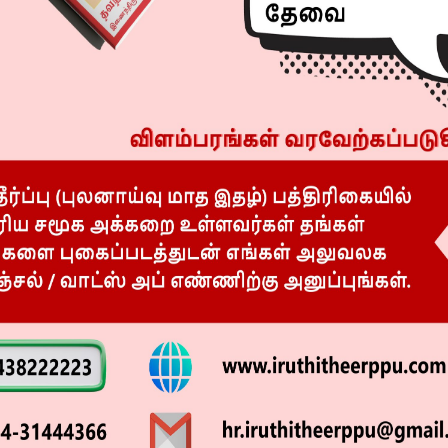
தை யாராலும் மாற்ற முடியாது. இது காலத்தின் கட்டாயம்.
ற்றி பெற வேண்டும். ஏனெனில் இந்த இளைஞர்களும்,
ை விரும்பி கொண்டிருக்கிறார்கள். அந்த மாற்றம் இந்த
விடைபெறுகிறேன், நன்றி,” என்றார்.
டத்திற்கு வரவேற்பு வழங்க உள்ள அனைவருக்கும் நன்றி.
லிபர் சங்கம்’, ‘ரஜினி முருகன்’, ‘சீமராஜா’ என மூன்று
ம். மூன்று திரைப்படங்களையும் தொலைக்காட்சியில்
ாக அமர்ந்து பார்த்து ரசிப்பார்கள். தொலைக்காட்சி
ிழில் முதன்மையான இடத்தை பிடித்திருக்கும் திரைப்படம்
ேன் என்றால் ‘பிராப்பரான டெலிவிஷன் மூவி’ என்றால்
ுதலிடம். நான் அவருடைய இயக்கத்திற்கு மிகப்பெரிய
படங்களை உருவாக்கக்கூடிய இயக்குநர் அவர். அவருடைய
ுக்கும் இந்த திரைப்படம் மிகப்பெரிய வெற்றியை பெற
்கும் போது காமெடியும், ஆக்ஷனும் அதிகம் இருக்கிறது.