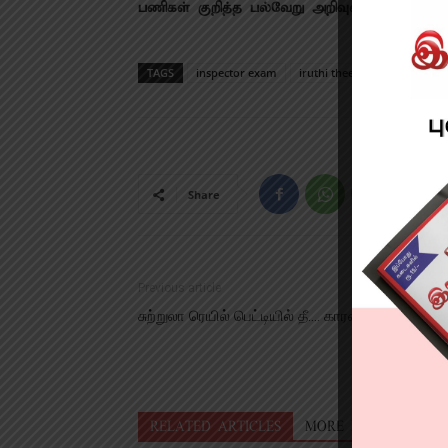
பணிகள் குறித்த பல்வேறு அறிவுரைகளையும்
TAGS
inspector exam
iruthi theerppu news
po
Share
Previous article
சுற்றுலா ரெயில் பெட்டியில் தீ…. காரணம் என்ன?!
RELATED ARTICLES
MORE FROM AUTHO