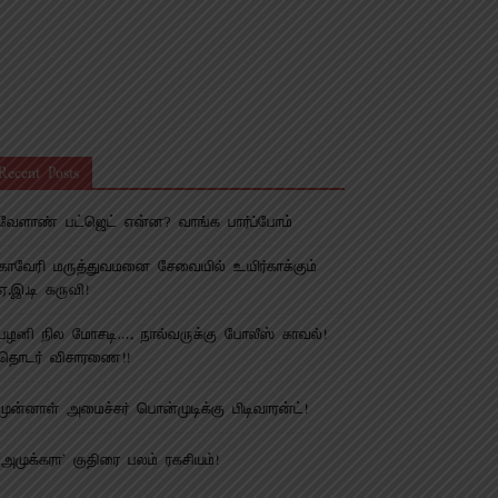
Recent Posts
வேளாண் பட்ஜெட் என்ன? வாங்க பார்ப்போம்
காவேரி மருத்துவமனை சேவையில் உயிர்காக்கும்
ஏ.இ.டி கருவி!
பழனி நில மோசடி…. நால்வருக்கு போலீஸ் காவல்!
தொடர் விசாரணை!!
முன்னாள் அமைச்சர் பொன்முடிக்கு பிடிவாரன்ட்!
‘அமுக்கரா’ குதிரை பலம் ரகசியம்!