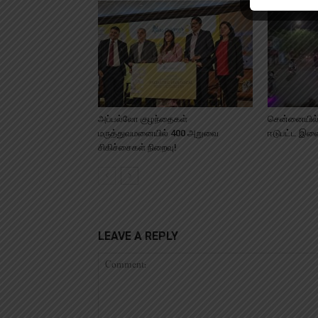
அப்பல்லோ குழந்தைகள்
சென்னையில்
மருத்துவமனையில் 400 அறுவை
ஈடுபட்ட இளை
சிகிச்சைகள் நிறைவு!
LEAVE A REPLY