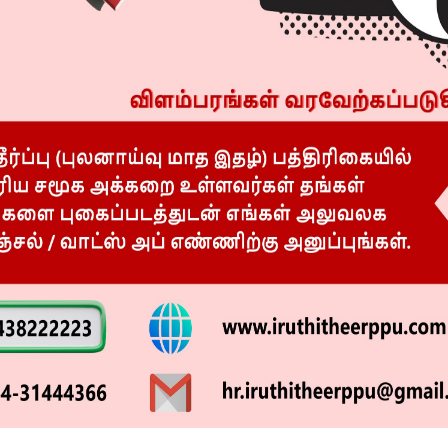
ர கட்டணம்! விளக்கம்!!
நீட் தேர்வு போராட்டம்! சென்னை மெரினா
கடற்கரையில் போலீஸ் பாதுகாப்பு!!
ய லைப்போசக்ஷன்
காவேரி மருத்துவமனையின் ‘ஹைபிரிட்
்!
கேத் லேபில்’