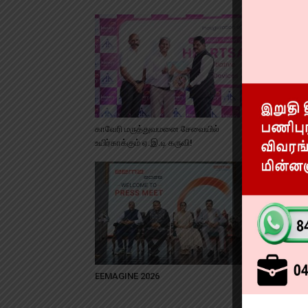
காவேரி மருத்துவமனை சேவையில்
அதிக மின்சா
உயிர்காக்கும் ஏ.இ.டி கருவி!
EEMAGINE 2026
உயர் துல்லி
மாஸ்டர்கிளாஸ