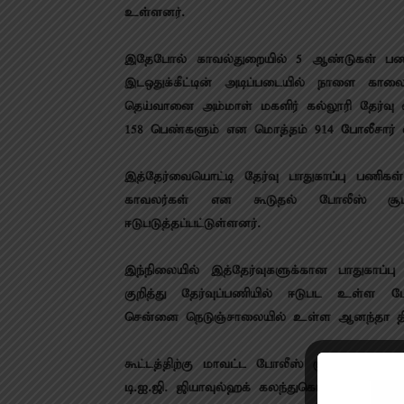
உள்ளனர்.
இதேபோல் காவல்துறையில் 5 ஆண்டுகள் பணி 
இடஒதுக்கீட்டின் அடிப்படையில் நாளை கா
தெய்வானை அம்மாள் மகளிர் கல்லூரி தேர்வு ம
158 பெண்களும் என மொத்தம் 914 போலீசார் 
இத்தேர்வையொட்டி தேர்வு பாதுகாப்பு பணிக
காவலர்கள் என கூடுதல் போலீஸ் சூப்
ஈடுபடுத்தப்பட்டுள்ளனர்.
இந்நிலையில் இத்தேர்வுகளுக்கான பாதுகாப்பு
குறித்து தேர்வுப்பணியில் ஈடுபட உள்ள ப
சென்னை நெடுஞ்சாலையில் உள்ள ஆனந்தா தி
கூட்டத்திற்கு மாவட்ட போலீஸ் சூப்பிரண்டு 
டி.ஐ.ஜி. ஜியாவுல்ஹக் கலந்துகொண்டு தேர்வு