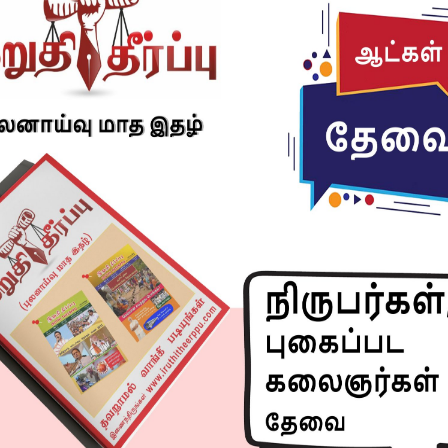
, ஆலோசனைகளையும் வழங்கினார்.
lice news
sub inspector
sub inspector written exam
Next article
Hon’ble Mayor Ms. Priya Rajan Greater
Corporation of Chennai inaugurated the Grand
Finale of Rajasthani Olympiad 2023
R