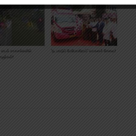
 பைக் சாகசங்களில்
‘நடமாடும் மேமோகிராம்’ வாகனச் சேவை!
ஞர்கள்!